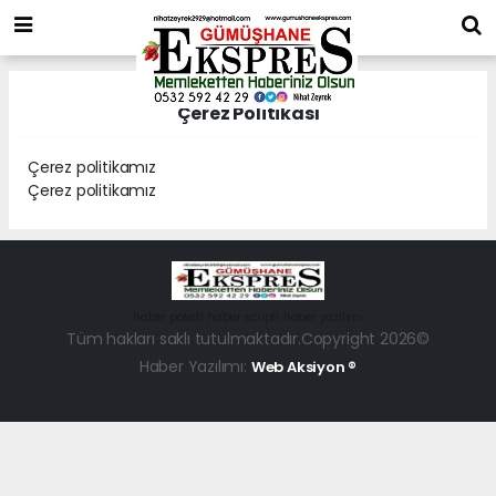
Çerez Politikası
Çerez politikamız
Çerez politikamız
haber paketi
haber scripti
haber yazılımı
Tüm hakları saklı tutulmaktadır.Copyright 2026©
Haber Yazılımı:
Web Aksiyon ®