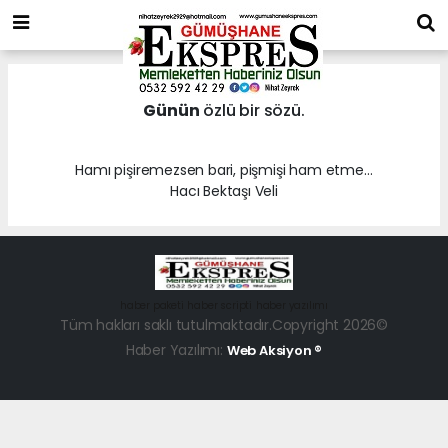
Günün
özlü bir sözü.
Hamı pişiremezsen bari, pişmişi ham etme…
Hacı Bektaşı Veli
haber paketi
haber scripti
haber yazılımı
Tüm hakları saklı tutulmaktadır.Copyright 2026©
Haber Yazılımı:
Web Aksiyon ®