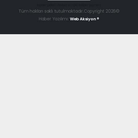
haber paketi
haber scripti
haber yazılımı
Tüm hakları saklı tutulmaktadır.Copyright 2026©
Haber Yazılımı:
Web Aksiyon ®