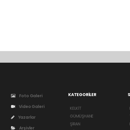
KATEGORİLER
S
Foto Galeri
Video Galeri
KELKİT
GÜMÜŞHANE
Yazarlar
ŞİRAN
Arşivler