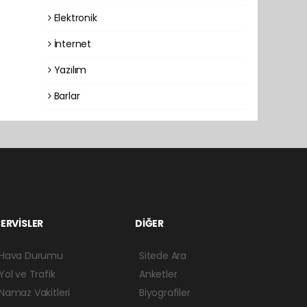
Elektronik
İnternet
Yazılım
Barlar
ERVİSLER
DİĞER
Hava Durumu
Sitede Ara
Yol ve Trafik
Anketler
Namaz Vakitleri
Biyografiler