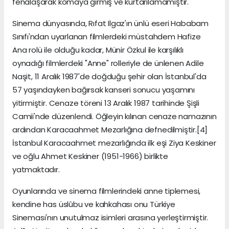
fenalaşarak komaya girmiş ve kurtarılamamıştır.
Sinema dünyasında, Rıfat Ilgaz'ın ünlü eseri Hababam
Sınıfı'ndan uyarlanan filmlerdeki müstahdem Hafize
Ana rolü ile olduğu kadar, Münir Özkul ile karşılıklı
oynadığı filmlerdeki "Anne" rolleriyle de ünlenen Adile
Naşit, 11 Aralık 1987'de doğduğu şehir olan İstanbul'da
57 yaşındayken bağırsak kanseri sonucu yaşamını
yitirmiştir. Cenaze töreni 13 Aralık 1987 tarihinde Şişli
Camii'nde düzenlendi. Öğleyin kılınan cenaze namazının
ardından Karacaahmet Mezarlığına defnedilmiştir.[4]
İstanbul Karacaahmet mezarlığında ilk eşi Ziya Keskiner
ve oğlu Ahmet Keskiner (1951-1966) birlikte
yatmaktadır.
Oyunlarında ve sinema filmlerindeki anne tiplemesi,
kendine has üslûbu ve kahkahası onu Türkiye
Sineması'nın unutulmaz isimleri arasına yerleştirmiştir.