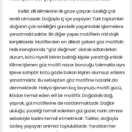
Kelkit zilli kilimlerinin ilk göze çarpan özelliği çok
renkli olmasıdır. Doğayla iç içe yaşayan Türk toplumları
doğanın çok renkliliğini gündelik yaşantıdaki işlemelere
yansıtmaktadırlar. Bir diğer yapısı motiflerin mitolojik
karşılıklarıdır. Motiflerden en dikkat çekeni göz motifidir.
Halk inanışlarında “göz değmek” olarak adlandırılan
durum, kötü niyetli birinin baktığı kişide yarattığı etkidir.
Kilime işlenen göz motifi nazar boncuğu takmakla aynı
işleve sahiptir: kötü gözle bakan kişinin olumsuz etkisini
yansıtmaktır. Bu sebepten göz motifine nazarlık da
denmektedir. Halıya işlenen koç boynuzu motifi gücü,
iktidarı temsil eden eril bir motiftir. Doğadaki dağ,
yaprak, gül motiflerine de rastlanmaktadır. Dağlar
ululuğu, yüceliği temsil ederken gül güzel, narin olması
sebebiyle kadını temsil etmektedir. Türkler, doğayla
özdeş yaşayan animist topluluklardır. Yaratılan her