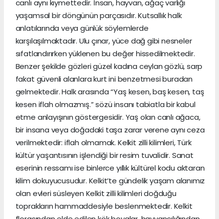
canlı aynı kıymettedir. İnsan, hayvan, ağaç varlığı
yaşamsal bir döngünün parçasıdır. Kutsallık halk
anlatılarında veya günlük söylemlerde
karşılaşılmaktadır. Ulu çınar, yüce dağ gibi nesneler
sıfatlandırırken yüklenen bu değer hissedilmektedir.
Benzer şekilde gözleri güzel kadına ceylan gözlü, sarp
fakat güvenli alanlara kurt ini benzetmesi buradan
gelmektedir. Halk arasında “Yaş kesen, baş kesen, taş
kesen iflah olmazmış.” sözü insanı tabiatla bir kabul
etme anlayışının göstergesidir. Yaş olan canlı ağaca,
bir insana veya doğadaki taşa zarar verene aynı ceza
verilmektedir: iflah olmamak. Kelkit zilli kilimleri, Türk
kültür yaşantısının işlendiği bir resim tuvalidir. Sanat
eserinin ressamı ise binlerce yıllık kültürel kodu aktaran
kilim dokuyucusudur. Kelkit’te gündelik yaşam alanımız
olan evleri süsleyen Kelkit zilli kilimleri doğduğu
toprakların hammaddesiyle beslenmektedir. Kelkit
florasından elde edilen kök boyalar, hayvancılığından