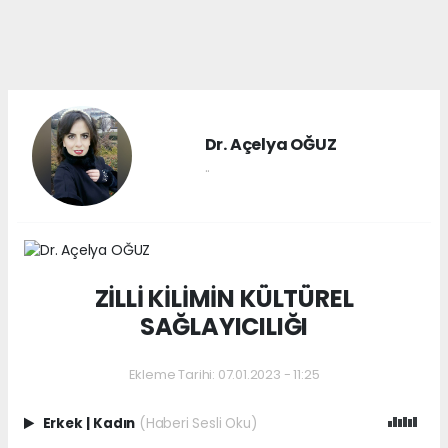
Dr. Açelya OĞUZ
..
ZİLLİ KİLİMİN KÜLTÜREL
SAĞLAYICILIĞI
Ekleme Tarihi: 07.01.2023 - 11:25
Erkek
|
Kadın
(Haberi Sesli Oku)