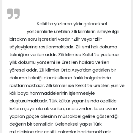
Kelkitte yüzlerce yıldır geleneksel
yöntemlerle üretilen zilli kilimlerin ismiyle ilgili
birtakım soru işaretleri vardır. “Zili” veya “zilli”
söyleyişlerine rastlanmaktadır. Zili ismi halı dokuma
tekniğine verilen addır. Zilli kilim ise Kelkit’te yüzlerce
yıllık dokumu yöntemi ile üretilen halılara verilen
yöresel addır. Zili kilimler Orta Asya’dan getirilen bir
dokuma tekniği olarak ülkenin farklı bölgelerinde
rastlanmaktadır. Zilli kilimler ise Kelkit’te üretilen yün ve
kök boya hammaddelerinin işlenmesiyle
oluşturulmaktadır. Türk kültür yaşantısında özellikle
kızlara çeyiz olarak verilen, ana evinden koca evine
yapılan göçte ailesinin müstakbel geline gösterdiği
değerin bir temsilidir. Geleneksel yapısı Türk
mitolojisine dair çeşitli anlamlar barıldırmaktadır.