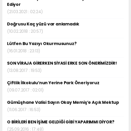
Ediyor
(21.03.2021 : 02:24)
Doğrusu Kaç yüzü var anlamadık
(10.02.2018 : 20:57)
Lütfen Bu Yazıyı Okurmusunuz?
(16.01.2018 : 23:13)
SON VİRAJA GİRERKEN SİYASİ ERKE SON ÖNERİMİZDİR!
(13.08.2017 : 19:53)
Çiftlik İlkokulu’nun Yerine Park Öneriyoruz
(09.07.2017 : 02:01)
Gümüşhane Valisi Sayın Okay Memiş’e Açık Mektup
(11.06.2017 : 16:53)
O BİRİLERİ BEN İŞİME GELDİĞİ GİBİ YAPARIMMI DİYOR?
(25.09.2016 : 17:48)