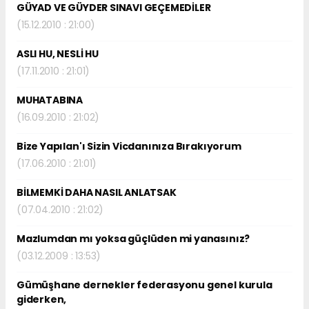
GÜYAD VE GÜYDER SINAVI GEÇEMEDİLER
(15.12.2010 : 21:00)
ASLI HU, NESLİ HU
(17.11.2010 : 21:01)
MUHATABINA
(16.09.2010 : 21:02)
Bize Yapılan'ı Sizin Vicdanınıza Bırakıyorum
(17.06.2010 : 21:01)
BİLMEMKİ DAHA NASIL ANLATSAK
(07.04.2010 : 21:02)
Mazlumdan mı yoksa güçlüden mi yanasınız?
(03.12.2009 : 13:53)
Gümüşhane dernekler federasyonu genel kurula
giderken,