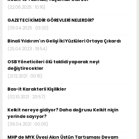
(22.06.2025 : 10:16)
GAZETECİ KİMDİR GÖREVLERİ NELERDİR?
(05.04.2025 : 03:20)
Binali Yıldırım'ın Gelişi İki Yüzlüleri Ortaya Çıkardı
(25.04.2023 : 19:54)
OSB Yöneticileri ölü taklidi yaparak neyi
değiştirecekler
(21.12.2021 : 00:15)
Bas-it Karakterli Kişilikler
(02.10.2021 : 20:57)
Kelkit nereye gidiyor? Daha doğrusu Kelkit niçin
yerinde sayıyor?
(06.04.2021 : 00:06)
MHP de MYK Üyesi Akın Üstün Tartışması Devam