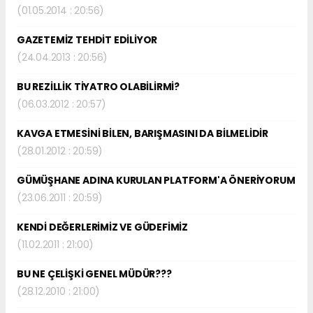
(01.05.2014 : 20:56)
GAZETEMİZ TEHDİT EDİLİYOR
(24.04.2013 : 20:56)
BU REZİLLİK TİYATRO OLABİLİRMİ?
(06.03.2012 : 20:57)
KAVGA ETMESİNİ BİLEN, BARIŞMASINI DA BİLMELİDİR
(28.01.2012 : 20:59)
GÜMÜŞHANE ADINA KURULAN PLATFORM'A ÖNERİYORUM
(23.06.2011 : 20:59)
KENDİ DEĞERLERİMİZ VE GÜDEFİMİZ
(11.02.2011 : 21:00)
BU NE ÇELİŞKİ GENEL MÜDÜR???
(28.12.2010 : 21:00)