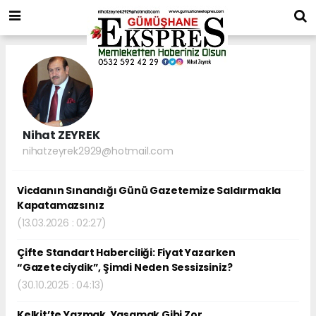
Nihat ZEYREK
nihatzeyrek2929@hotmail.com
Vicdanın Sınandığı Günü Gazetemize Saldırmakla
Kapatamazsınız
(13.03.2026 : 02:27)
Çifte Standart Haberciliği: Fiyat Yazarken
“Gazeteciydik”, Şimdi Neden Sessizsiniz?
(30.10.2025 : 04:13)
Kelkit’te Yazmak, Yaşamak Gibi Zor