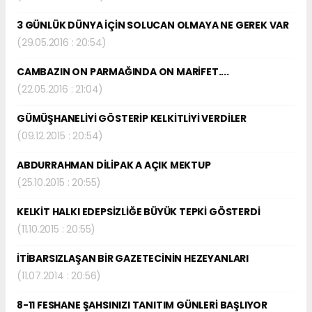
3 GÜNLÜK DÜNYA İÇİN SOLUCAN OLMAYA NE GEREK VAR
(29.05.2016 : 20:54)
CAMBAZIN ON PARMAĞINDA ON MARİFET....
(22.05.2016 : 21:04)
GÜMÜŞHANELİYİ GÖSTERİP KELKİTLİYİ VERDİLER
(09.12.2015 : 20:54)
ABDURRAHMAN DİLİPAK A AÇIK MEKTUP
(25.10.2015 : 20:55)
KELKİT HALKI EDEPSİZLİĞE BÜYÜK TEPKİ GÖSTERDİ
(11.10.2015 : 20:55)
İTİBARSIZLAŞAN BİR GAZETECİNİN HEZEYANLARI
(11.07.2014 : 20:56)
8-11 FESHANE ŞAHSINIZI TANITIM GÜNLERİ BAŞLIYOR