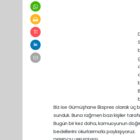
D
S
a
b
B
Biz ise Gümüşhane Ekspres olarak üç be
sunduk. Buna rağmen bazı kişiler tarafın
Bugün bir kez daha, kamuoyunun doğru 
bedellerini okurlarımızla paylaşıyoruz.
DEREDOLU BELEDİYESi