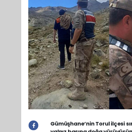
Gümüşhane’nin Torul ilçesi sı
yalnız başına doğa yürüyüşün