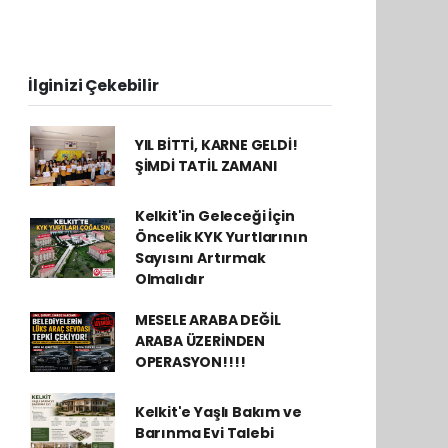
İlginizi Çekebilir
YIL BİTTİ, KARNE GELDİ!
ŞİMDİ TATİL ZAMANI
Kelkit'in Geleceği İçin
Öncelik KYK Yurtlarının
Sayısını Artırmak
Olmalıdır
MESELE ARABA DEĞİL
ARABA ÜZERİNDEN
OPERASYON!!!!
Kelkit'e Yaşlı Bakım ve
Barınma Evi Talebi