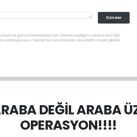
Gönder
ulunuyor ve gumushaneekspres.com sitesine yaptığınız yorumunuzla ilgili
a üstleniyorsunuz. Yazılan tüm yorumlardan site yönetimi hiçbir şekilde
ARABA DEĞİL ARABA Ü
OPERASYON!!!!