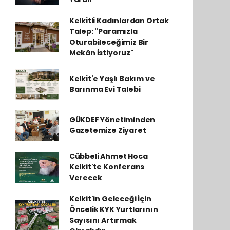
Kelkitli Kadınlardan Ortak
Talep: "Paramızla
Oturabileceğimiz Bir
Mekân İstiyoruz"
Kelkit'e Yaşlı Bakım ve
Barınma Evi Talebi
GÜKDEF Yönetiminden
Gazetemize Ziyaret
Cübbeli Ahmet Hoca
Kelkit'te Konferans
Verecek
Kelkit'in Geleceği İçin
Öncelik KYK Yurtlarının
Sayısını Artırmak