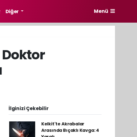
Menü
R
Diğer
 Doktor
ı
İlginizi Çekebilir
Kelkit'te Akrabalar
Arasında Bıçaklı Kavga: 4
Yaralı