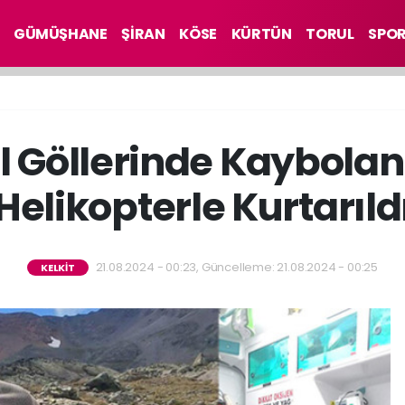
GÜMÜŞHANE
ŞİRAN
KÖSE
KÜRTÜN
TORUL
SPO
l Göllerinde Kaybolan
Helikopterle Kurtarıld
21.08.2024 - 00:23, Güncelleme: 21.08.2024 - 00:25
KELKİT