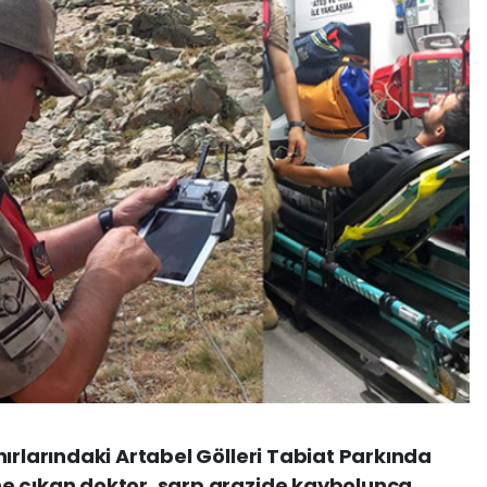
nırlarındaki Artabel Gölleri Tabiat Parkında
e çıkan doktor, sarp arazide kaybolunca