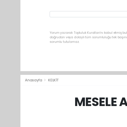
Yorum yazarak Topluluk Kuralları’nı kabul etmiş b
doğrudan veya dolaylı tüm sorumluluğu tek başınız
sorumlu tutulamaz.
Anasayfa
KELKİT
MESELE 