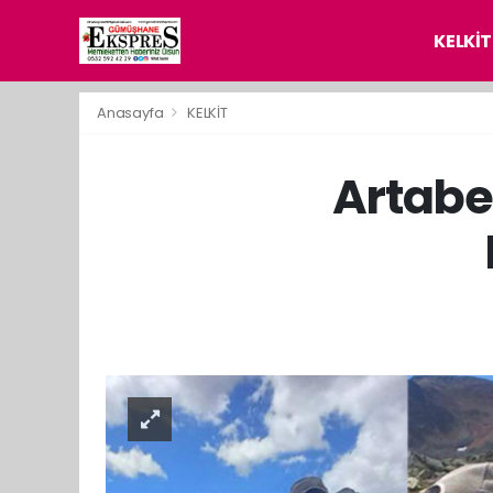
KELKİT
Anasayfa
KELKİT
Artabe