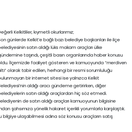
eğerli Kelkitliler, kıymetli okurlarımız;
on günlerde Kelkit’e bağlı bazı belediye başkanları ile ilçe
belediyesinin satın aldığı lüks makam araçları ülke
gündemine taşındı, çeşitli basın organlarında haber konusu
oldu. İlçemizde faaliyet gösteren ve kamuoyunda “merdiven
ltı” olarak tabir edilen, herhangi bir resmi sorumluluğu
ulunmayan bir internet sitesi ise yalnızca Kelkit
elediyesi’nin aldığı aracı gündeme getirirken, diğer
belediyelerin satın aldığı araçlardan hiç söz etmedi.
lediyenin de satın aldığı araçları kamuoyunun bilgisine
dan şahsımıza yönelik hakaret içerikli yorumlarla karşılaştık.
bilgiye ulaşabilmesi adına söz konusu araçların satış