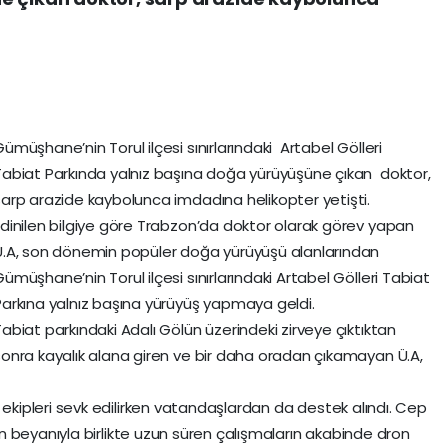
ümüşhane’nin Torul ilçesi sınırlarındaki Artabel Gölleri
Tabiat Parkında yalnız başına doğa yürüyüşüne çıkan doktor,
sarp arazide kaybolunca imdadına helikopter yetişti.
Edinilen bilgiye göre Trabzon’da doktor olarak görev yapan
Ü.A, son dönemin popüler doğa yürüyüşü alanlarından
ümüşhane’nin Torul ilçesi sınırlarındaki Artabel Gölleri Tabiat
Parkına yalnız başına yürüyüş yapmaya geldi.
Tabiat parkındaki Adalı Gölün üzerindeki zirveye çıktıktan
sonra kayalık alana giren ve bir daha oradan çıkamayan Ü.A,
ipleri sevk edilirken vatandaşlardan da destek alındı. Cep
 beyanıyla birlikte uzun süren çalışmaların akabinde dron