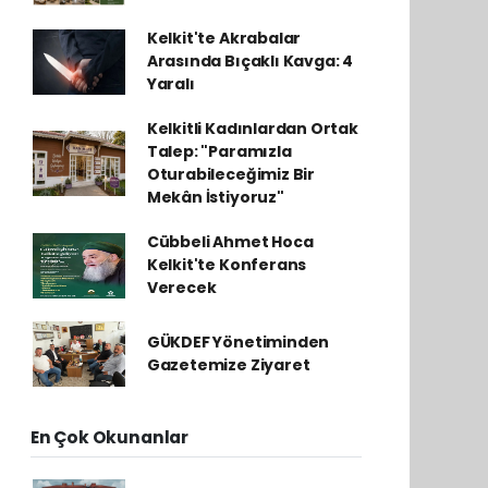
Kelkit'te Akrabalar
Arasında Bıçaklı Kavga: 4
Yaralı
Kelkitli Kadınlardan Ortak
Talep: "Paramızla
Oturabileceğimiz Bir
Mekân İstiyoruz"
Cübbeli Ahmet Hoca
Kelkit'te Konferans
Verecek
GÜKDEF Yönetiminden
Gazetemize Ziyaret
En Çok Okunanlar