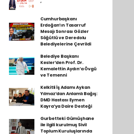
,
Cumhurbaşkanı
Erdoğan’ın Tasarruf
Mesajı Sonrası Gözler
Söğütlü ve Deredolu
Belediyelerine Çevrildi
Belediye Başkanı
Kesler’den Prof. Dr.
Kemalettin Aydın’a Övgü
ve Temenni
Kelkitli İş Adamı Aykan
Yılmaz’dan Anlamlı Bağış:
DMD Hastası Eymen
Kayra’ya Daire Desteği
Gurbetteki Gümüşhane
ile ilgili kurulmuş Sivil
Toplum Kuruluşlarında