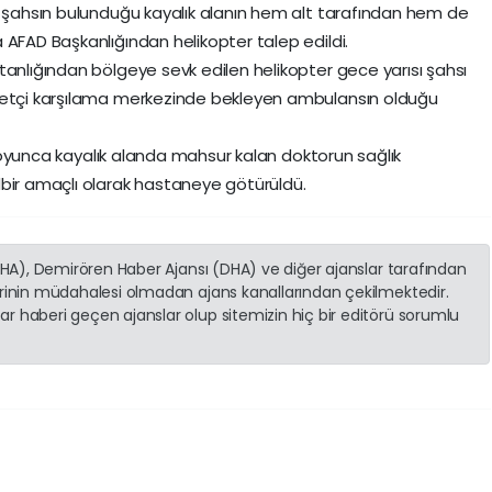
, şahsın bulunduğu kayalık alanın hem alt tarafından hem de
 AFAD Başkanlığından helikopter talep edildi.
tanlığından bölgeye sevk edilen helikopter gece yarısı şahsı
aretçi karşılama merkezinde bekleyen ambulansın olduğu
t boyunca kayalık alanda mahsur kalan doktorun sağlık
dbir amaçlı olarak hastaneye götürüldü.
(İHA), Demirören Haber Ajansı (DHA) ve diğer ajanslar tarafından
erinin müdahalesi olmadan ajans kanallarından çekilmektedir.
r haberi geçen ajanslar olup sitemizin hiç bir editörü sorumlu