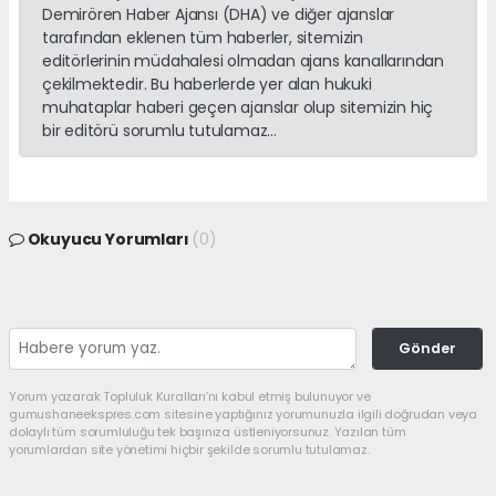
Demirören Haber Ajansı (DHA) ve diğer ajanslar
tarafından eklenen tüm haberler, sitemizin
editörlerinin müdahalesi olmadan ajans kanallarından
çekilmektedir. Bu haberlerde yer alan hukuki
muhataplar haberi geçen ajanslar olup sitemizin hiç
bir editörü sorumlu tutulamaz...
Okuyucu Yorumları
(0)
Gönder
Yorum yazarak Topluluk Kuralları’nı kabul etmiş bulunuyor ve
gumushaneekspres.com sitesine yaptığınız yorumunuzla ilgili doğrudan veya
dolaylı tüm sorumluluğu tek başınıza üstleniyorsunuz. Yazılan tüm
yorumlardan site yönetimi hiçbir şekilde sorumlu tutulamaz.