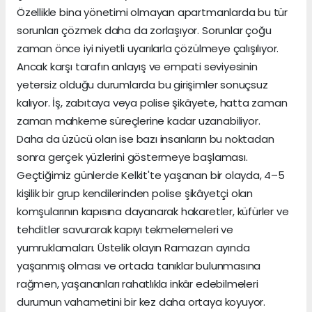
Özellikle bina yönetimi olmayan apartmanlarda bu tür
sorunları çözmek daha da zorlaşıyor. Sorunlar çoğu
zaman önce iyi niyetli uyarılarla çözülmeye çalışılıyor.
Ancak karşı tarafın anlayış ve empati seviyesinin
yetersiz olduğu durumlarda bu girişimler sonuçsuz
kalıyor. İş, zabıtaya veya polise şikâyete, hatta zaman
zaman mahkeme süreçlerine kadar uzanabiliyor.
Daha da üzücü olan ise bazı insanların bu noktadan
sonra gerçek yüzlerini göstermeye başlaması.
Geçtiğimiz günlerde Kelkit'te yaşanan bir olayda, 4–5
kişilik bir grup kendilerinden polise şikâyetçi olan
komşularının kapısına dayanarak hakaretler, küfürler ve
tehditler savurarak kapıyı tekmelemeleri ve
yumruklamaları. Üstelik olayın Ramazan ayında
yaşanmış olması ve ortada tanıklar bulunmasına
rağmen, yaşananları rahatlıkla inkâr edebilmeleri
durumun vahametini bir kez daha ortaya koyuyor.