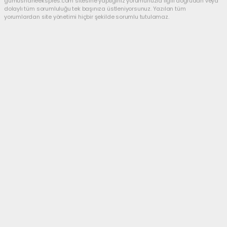
gumushaneekspres.com sitesine yaptığınız yorumunuzla ilgili doğrudan veya
dolaylı tüm sorumluluğu tek başınıza üstleniyorsunuz. Yazılan tüm
yorumlardan site yönetimi hiçbir şekilde sorumlu tutulamaz.