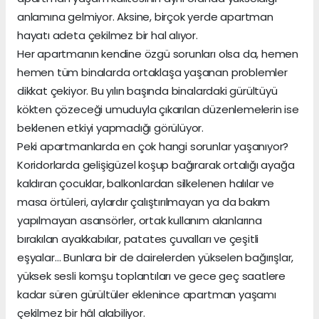
anlamına gelmiyor. Aksine, birçok yerde apartman
hayatı adeta çekilmez bir hal alıyor.
Her apartmanın kendine özgü sorunları olsa da, hemen
hemen tüm binalarda ortaklaşa yaşanan problemler
dikkat çekiyor. Bu yılın başında binalardaki gürültüyü
kökten çözeceği umuduyla çıkarılan düzenlemelerin ise
beklenen etkiyi yapmadığı görülüyor.
Peki apartmanlarda en çok hangi sorunlar yaşanıyor?
Koridorlarda gelişigüzel koşup bağırarak ortalığı ayağa
kaldıran çocuklar, balkonlardan silkelenen halılar ve
masa örtüleri, aylardır çalıştırılmayan ya da bakım
yapılmayan asansörler, ortak kullanım alanlarına
bırakılan ayakkabılar, patates çuvalları ve çeşitli
eşyalar… Bunlara bir de dairelerden yükselen bağırışlar,
yüksek sesli komşu toplantıları ve gece geç saatlere
kadar süren gürültüler eklenince apartman yaşamı
çekilmez bir hâl alabiliyor.