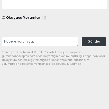
Okuyucu Yorumları
(0)
Gönder
Yorum yazarak Topluluk Kuralları’nı kabul etmiş bulunuyor ve
gumushaneekspres.com sitesine yaptığınız yorumunuzla ilgili doğrudan veya
dolaylı tüm sorumluluğu tek başınıza üstleniyorsunuz. Yazılan tüm
yorumlardan site yönetimi hiçbir şekilde sorumlu tutulamaz.