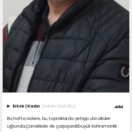
Erkek
|
Kadın
(Haberi Sesli Oku)
Bu hafta sizlere, bu topraklarda yetişip ulvi ülküler
uğrunda,Çanakkale de çarpışarakbüyük kahramanlık