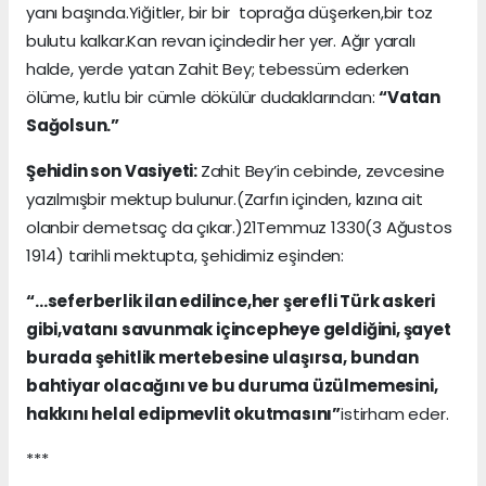
yanı başında.Yiğitler, bir bir toprağa düşerken,bir toz
bulutu kalkar.Kan revan içindedir her yer. Ağır yaralı
halde, yerde yatan Zahit Bey; tebessüm ederken
ölüme, kutlu bir cümle dökülür dudaklarından:
“Vatan
Sağolsun.”
Şehidin son Vasiyeti:
Zahit Bey’in cebinde, zevcesine
yazılmışbir mektup bulunur.(Zarfın içinden, kızına ait
olanbir demetsaç da çıkar.)21Temmuz 1330(3 Ağustos
1914) tarihli mektupta, şehidimiz eşinden:
“…seferberlik ilan edilince,her şerefli Türk askeri
gibi,vatanı savunmak içincepheye geldiğini, şayet
burada şehitlik mertebesine ulaşırsa, bundan
bahtiyar olacağını ve bu duruma üzülmemesini,
hakkını helal edipmevlit okutmasını”
istirham eder.
***