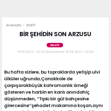
Anasayfa
KELKİT
BİR ŞEHİDİN SON ARZUSU
KELKİT
14.06.2023 - 00:31, Güncelleme: 15.06.2023 - 00:54
Bu hafta sizlere, bu topraklarda yetişip ulvi
ülküler uğrunda,Çanakkale de
çarpışarakbüyük kahramanlık örneği
gösteren ve harbin en kanlı anındahiç
düşünmeden, “Tıpkı bir gül bahçesine
girercesine”şehadet makamına koşan,aynı