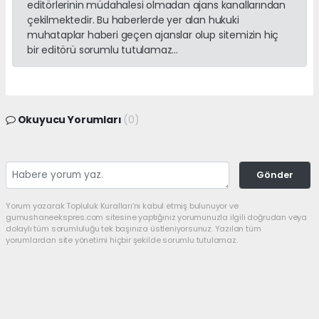
editörlerinin müdahalesi olmadan ajans kanallarından
çekilmektedir. Bu haberlerde yer alan hukuki
muhataplar haberi geçen ajanslar olup sitemizin hiç
bir editörü sorumlu tutulamaz...
Okuyucu Yorumları
(0)
Gönder
Yorum yazarak Topluluk Kuralları’nı kabul etmiş bulunuyor ve
gumushaneekspres.com sitesine yaptığınız yorumunuzla ilgili doğrudan veya
dolaylı tüm sorumluluğu tek başınıza üstleniyorsunuz. Yazılan tüm
yorumlardan site yönetimi hiçbir şekilde sorumlu tutulamaz.