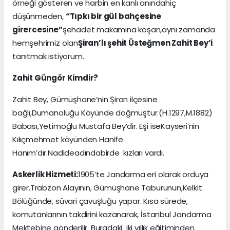
örneği gösteren ve harbin en kanlı anındahiç
düşünmeden,
“Tıpkı bir gül bahçesine
girercesine”
şehadet makamına koşan,aynı zamanda
hemşehrimiz olan
Şiran’lı şehit Üsteğmen Zahit Bey’i
tanıtmak istiyorum.
Zahit Güngör Kimdir?
Zahit Bey, Gümüşhane’nin Şiran ilçesine
bağlı,Dumanoluğu Köyünde doğmuştur.(H.1297,M.1882)
Babası,Yetimoğlu Mustafa Bey’dir. Eşi iseKayseri’nin
Kılıçmehmet köyünden Hanife
Hanım’dır.Nadideadındabirde kızları vardı.
Askerlik Hizmeti:
1905’te Jandarma eri olarak orduya
girer.Trabzon Alayının, Gümüşhane Taburunun,Kelkit
Bölüğünde, süvari çavuşluğu yapar. Kısa sürede,
komutanlarının takdirini kazanarak, İstanbul Jandarma
Mektebine gönderilir. Buradaki iki yıllık eğitiminden