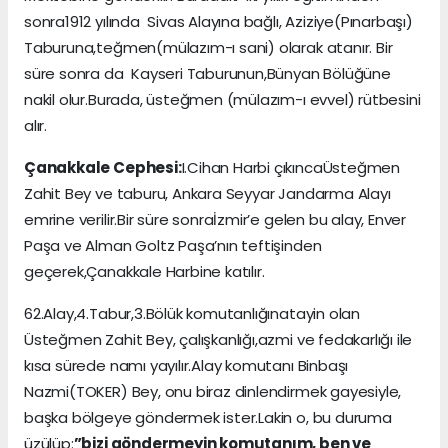
sonra1912 yılında Sivas Alayına bağlı, Aziziye(Pınarbaşı)
Taburuna,teğmen(mülazım-ı sani) olarak atanır. Bir
süre sonra da Kayseri Taburunun,Bünyan Bölüğüne
nakil olur.Burada, üsteğmen (mülazım-ı evvel) rütbesini
alır.
Çanakkale Cephesi:
I.Cihan Harbi çıkıncaÜsteğmen
Zahit Bey ve taburu, Ankara Seyyar Jandarma Alayı
emrine verilir.Bir süre sonraİzmir’e gelen bu alay, Enver
Paşa ve Alman Goltz Paşa’nın teftişinden
geçerek,Çanakkale Harbine katılır.
62.Alay,4.Tabur,3.Bölük komutanlığınatayin olan
Üsteğmen Zahit Bey, çalışkanlığı,azmi ve fedakarlığı ile
kısa sürede namı yayılır.Alay komutanı Binbaşı
Nazmi(TOKER) Bey, onu biraz dinlendirmek gayesiyle,
başka bölgeye göndermek ister.Lakin o, bu duruma
üzülüp:
”bizi göndermeyin komutanım, ben ve