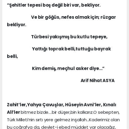
“Şehitler tepesi boş değil biri var, bekliyor.
Ve bir göğüs, nefes almak için; rüzgar
bekliyor.
Türbesi yakışmış bu kutlu tepeye,
Yattığı toprak belli,tuttuğu bayrak
belli,
Kim demiş, meçhul asker diye…”
Arif Nihat ASYA
Zahit’ler,Yahya Çavuşlar, Hüseyin Avni’ler, Kınalı
Ali’ler
bitmez bizde….bir düşer,bin kalkarız.O sebepten,
Türk Milleti’nin sırtı yere gelmez inşallah...Kaderimiz olan
bu coğrafya da, devlet-i ebed müddet var olacağız,