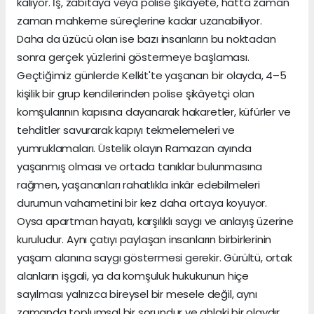
kalıyor. İş, zabıtaya veya polise şikâyete, hatta zaman
zaman mahkeme süreçlerine kadar uzanabiliyor.
Daha da üzücü olan ise bazı insanların bu noktadan
sonra gerçek yüzlerini göstermeye başlaması.
Geçtiğimiz günlerde Kelkit'te yaşanan bir olayda, 4–5
kişilik bir grup kendilerinden polise şikâyetçi olan
komşularının kapısına dayanarak hakaretler, küfürler ve
tehditler savurarak kapıyı tekmelemeleri ve
yumruklamaları. Üstelik olayın Ramazan ayında
yaşanmış olması ve ortada tanıklar bulunmasına
rağmen, yaşananları rahatlıkla inkâr edebilmeleri
durumun vahametini bir kez daha ortaya koyuyor.
Oysa apartman hayatı, karşılıklı saygı ve anlayış üzerine
kuruludur. Aynı çatıyı paylaşan insanların birbirlerinin
yaşam alanına saygı göstermesi gerekir. Gürültü, ortak
alanların işgali, ya da komşuluk hukukunun hiçe
sayılması yalnızca bireysel bir mesele değil, aynı
zamanda toplumsal bir sorundur ve ahlaki bir olaydır.