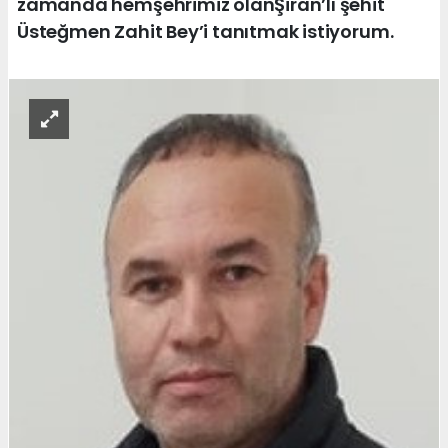
zamanda hemşehrimiz olanŞiran’lı şehit
Üsteğmen Zahit Bey’i tanıtmak istiyorum.