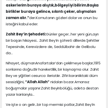
askerlerim buraya alıştık,bölgeyi iyi bilirim.Başka
birlikler buraya gelince, sıkıntı çeker, alışmaları
zaman alır.”
der.Komutanın gözleri dolar ve onun bu
isteğini kabul eder.
Zahit Bey’in Şehadeti:
Günler geçer…her yeni gün,ayrı
bir başarı hikayesi... Zahit Bey’in şöhreti dillerde.Şehitler
Tepesinde, Kerevizdere de, Seddülbahir de Gelibolu
da…
Nihayet, düşmanAnafartalar’dan çekilmeye başlar,1915
sonlarına doğru.Bir hareketlilik, bir kaynaşma olur. Zahit
Bey ve yiğitleri cesurca ileriatılır. Zifiri karanlıktaki ölüm
sessizliğini,
“Allah Allah”
nidaları bozar.Amansız
boğuşmalar yaşanır.Zahit Beyinbölüğü, adeta destan
yazar kanlarıyla…
Ve işte o an gelir...bir top mermisi patlar,Zahit Bey’in