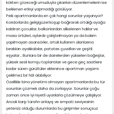
kökten çözeceği umuduyla çıkarılan düzenlemelerin ise
beklenen etkiyi yapmadığı görülüyor.
Peki apartmanlarda en çok hangi sorunlar yaşanıyor?
Koridorlarda gelişigüzel koşup bağırarak ortalığı ayağa
kaldıran çocuklar, balkonlardan silkelenen halılar ve
masa örtüleri, aylardır çalıştırılmayan ya da bakım
yapılmayan asansörler, ortak kullanım alanlarına
bırakılan ayakkabılar, patates çuvalları ve çeşitli
eşyalar… Bunlara bir de dairelerden yükselen bağırışlar,
yüksek sesli komşu toplantıları ve gece geç saatlere
kadar süren gürültüler eklenince apartman yaşamı
çekilmez bir hâl alabiliyor.
Özellikle bina yönetimi olmayan apartmanlarda bu tür
sorunları çözmek daha da zorlaşıyor. Sorunlar çoğu
zaman önce iyi niyetli uyarılarla çözülmeye çalışılıyor.
Ancak karşı tarafın anlayış ve empati seviyesinin
yetersiz olduğu durumlarda bu girişimler sonuçsuz