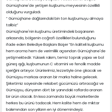
Gümüşhane'de yetişen kuşburnu meyvesinin özellikli
olduğunu vurguladı.
“ Gümüşhane dağlarındaki bin ton kuşburnuyu almaya
talibiz”
Gümüşhane'nin kuşburnu üretimindeki başarısının
arkasında, bölgenin coğrafi özellikleri bulunduğunu
ifade eden Belediye Başkanı Başer “En kaliteli kuşburnu
hem aroma hem de verimlilik açısından Gümüşhane'de
yetişmektedir. Yüksek rakım, temiz toprak yapısı ve bol
güneş ışığı, kuşburnunun C vitamini ve fenolik madde
içeriğini artırıyor. Ürünlerimiz, lezzetiyle öne çıkacak ve
Gümüşsu markası aranan bir marka haline gelecek.
Şirketimiz sayesinde rekabet gücümüzü artıracağız ve
Gümüşsu, dünyanın dört bir yanındaki raflarda aranan
bir ürün olacak. En kısa zamanda büyük marketlerde
herkes bu ürünü tadacak. Hem kalite hem de miktar
bakımından son yılların en iyi dönemindeyiz.