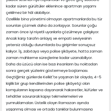
kadar süren gürültüler eklenince apartman yaşamı
çekilmez bir hâl alabiliyor.
Özellikle bina yönetimi olmayan apartmanlarda bu tür
sorunları çözmek daha da zorlaşıyor. Sorunlar çoğu
zaman önce iyi niyetli uyarılarla çözülmeye çalışılıyor.
Ancak karşı tarafın anlayış ve empati seviyesinin
yetersiz olduğu durumlarda bu girişimler sonuçsuz
kalıyor. İş, zabıtaya veya polise şikâyete, hatta zaman
zaman mahkeme süreçlerine kadar uzanabiliyor.
Daha da üzücü olan ise bazı insanların bu noktadan
sonra gerçek yüzlerini göstermeye başlaması.
Geçtiğimiz günlerde Kelkit'te yaşanan bir olayda, 4–5
kişilik bir grup kendilerinden polise şikâyetçi olan
komşularının kapısına dayanarak hakaretler, küfürler ve
tehditler savurarak kapıyı tekmelemeleri ve
yumruklamaları. Üstelik olayın Ramazan ayında
yaşanmış olması ve ortada tanıklar bulunmasına