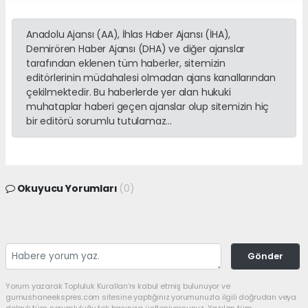
Anadolu Ajansı (AA), İhlas Haber Ajansı (İHA),
Demirören Haber Ajansı (DHA) ve diğer ajanslar
tarafından eklenen tüm haberler, sitemizin
editörlerinin müdahalesi olmadan ajans kanallarından
çekilmektedir. Bu haberlerde yer alan hukuki
muhataplar haberi geçen ajanslar olup sitemizin hiç
bir editörü sorumlu tutulamaz...
Okuyucu Yorumları
(0)
Gönder
Yorum yazarak Topluluk Kuralları’nı kabul etmiş bulunuyor ve
gumushaneekspres.com sitesine yaptığınız yorumunuzla ilgili doğrudan veya