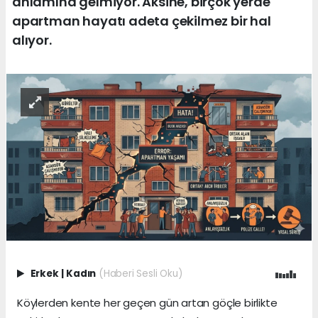
anlamına gelmiyor. Aksine, birçok yerde
apartman hayatı adeta çekilmez bir hal
alıyor.
Erkek
|
Kadın
(Haberi Sesli Oku)
Köylerden kente her geçen gün artan göçle birlikte