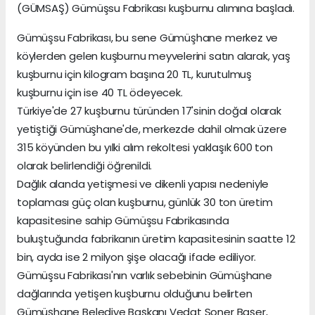
(GÜMSAŞ) Gümüşsu Fabrikası kuşburnu alımına başladı.
Gümüşsu Fabrikası, bu sene Gümüşhane merkez ve
köylerden gelen kuşburnu meyvelerini satın alarak, yaş
kuşburnu için kilogram başına 20 TL, kurutulmuş
kuşburnu için ise 40 TL ödeyecek.
Türkiye'de 27 kuşburnu türünden 17'sinin doğal olarak
yetiştiği Gümüşhane'de, merkezde dahil olmak üzere
315 köyünden bu yılki alım rekoltesi yaklaşık 600 ton
olarak belirlendiği öğrenildi.
Dağlık alanda yetişmesi ve dikenli yapısı nedeniyle
toplaması güç olan kuşburnu, günlük 30 ton üretim
kapasitesine sahip Gümüşsu Fabrikasında
buluştuğunda fabrikanın üretim kapasitesinin saatte 12
bin, ayda ise 2 milyon şişe olacağı ifade ediliyor.
Gümüşsu Fabrikası'nın varlık sebebinin Gümüşhane
dağlarında yetişen kuşburnu olduğunu belirten
Gümüşhane Belediye Başkanı Vedat Soner Başer,