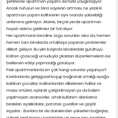
şehirlerde apartman yaşamı da hızla yaygınlaşıyor.
Ancak nüfusun ve bina sayısının artması, ne yazık ki
apartman yaşam kalitesinin aynı oranda yükseldiği
anlamına gelmiyor. Aksine, birçok yerde apartman
hayatı adeta çekilmez bir hal alıyor.
Her apartmanın kendine özgü sorunları olsa da, hemen
hemen tüm binalarda ortaklaşa yaşanan problemler
dikkat çekiyor. Bu yılın başında binalardaki gürültüyü
kökten çözeceği umuduyla çıkarılan düzenlemelerin ise
beklenen etkiyi yapmadığı görülüyor.
Peki apartmanlarda en çok hangi sorunlar yaşanıyor?
Koridorlarda gelişigüzel koşup bağırarak ortalığı ayağa
kaldıran çocuklar, balkonlardan silkelenen halılar ve
masa örtüleri, aylardır çalıştırılmayan ya da bakım
yapılmayan asansörler, ortak kullanım alanlarına
bırakılan ayakkabılar, patates çuvalları ve çeşitli
eşyalar… Bunlara bir de dairelerden yükselen bağırışlar,
yüksek sesli komşu toplantıları ve gece geç saatlere