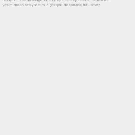
dolaylı tüm sorumluluğu tek başınıza üstleniyorsunuz. Yazılan tüm
yorumlardan site yönetimi hiçbir şekilde sorumlu tutulamaz.