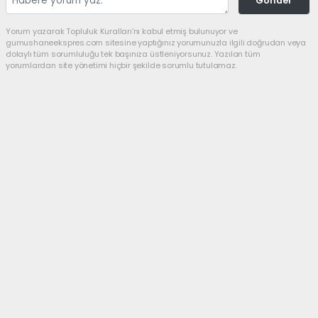
Gönder
Yorum yazarak Topluluk Kuralları’nı kabul etmiş bulunuyor ve
gumushaneekspres.com sitesine yaptığınız yorumunuzla ilgili doğrudan veya
dolaylı tüm sorumluluğu tek başınıza üstleniyorsunuz. Yazılan tüm
yorumlardan site yönetimi hiçbir şekilde sorumlu tutulamaz.