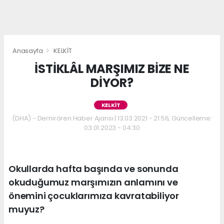
Anasayfa
KELKİT
İSTİKLÂL MARŞIMIZ BİZE NE
DİYOR?
KELKİT
(DHA) - Demirören Haber Ajansı | 13.03.2021 - 21:56, Güncelleme:
03.01.2023 - 04:30
Okullarda hafta başında ve sonunda
okuduğumuz marşımızın anlamını ve
önemini çocuklarımıza kavratabiliyor
muyuz?