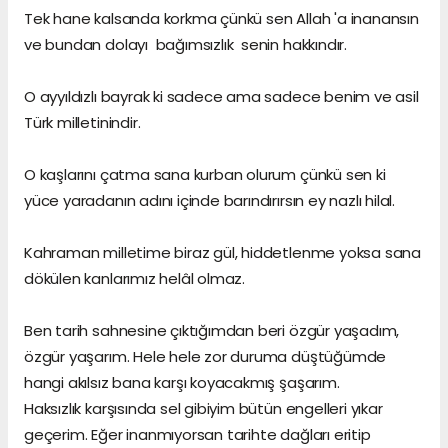
Tek hane kalsanda korkma çünkü sen Allah 'a inanansın
ve bundan dolayı bağımsızlık senin hakkındır.
O ayyıldızlı bayrak ki sadece ama sadece benim ve asil
Türk milletinindir.
O kaşlarını çatma sana kurban olurum çünkü sen ki
yüce yaradanın adını içinde barındırırsın ey nazlı hilal.
Kahraman milletime biraz gül, hiddetlenme yoksa sana
dökülen kanlarımız helâl olmaz.
Ben tarih sahnesine çıktığımdan beri özgür yaşadım,
özgür yaşarım. Hele hele zor duruma düştüğümde
hangi akılsız bana karşı koyacakmış şaşarım.
Haksızlık karşısında sel gibiyim bütün engelleri yıkar
geçerim. Eğer inanmıyorsan tarihte dağları eritip