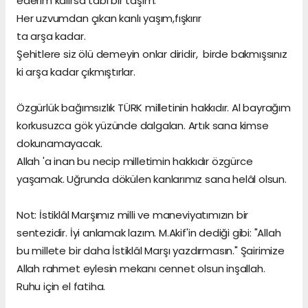
ederim kalırsa tabi bir taşım.
Her uzvumdan çıkan kanlı yaşım,fışkırır
ta arşa kadar.
Şehitlere siz ölü demeyin onlar diridir, birde bakmışsınız
ki arşa kadar çıkmıştırlar.
Özgürlük bağımsızlık TÜRK milletinin hakkıdır. Al bayrağım
korkusuzca gök yüzünde dalgalan. Artık sana kimse
dokunamayacak.
Allah 'a inan bu necip milletimin hakkıdır özgürce
yaşamak. Uğrunda dökülen kanlarımız sana helâl olsun.
Not: İstiklâl Marşımız milli ve maneviyatımızın bir
sentezidir. İyi anlamak lazım. M.Akif'in dediği gibi: "Allah
bu millete bir daha İstiklâl Marşı yazdırmasın." Şairimize
Allah rahmet eylesin mekanı cennet olsun inşallah.
Ruhu için el fatiha.