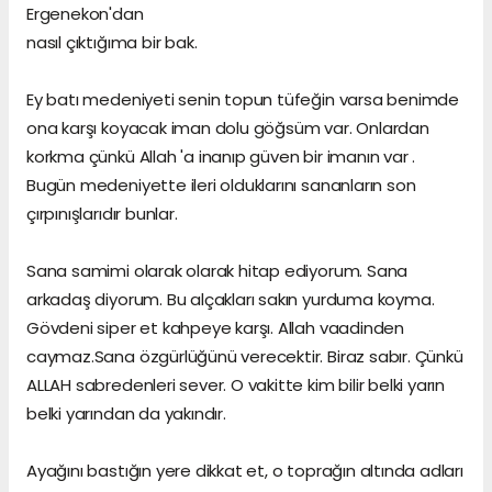
Ergenekon'dan
nasıl çıktığıma bir bak.
Ey batı medeniyeti senin topun tüfeğin varsa benimde
ona karşı koyacak iman dolu göğsüm var. Onlardan
korkma çünkü Allah 'a inanıp güven bir imanın var .
Bugün medeniyette ileri olduklarını sananların son
çırpınışlarıdır bunlar.
Sana samimi olarak olarak hitap ediyorum. Sana
arkadaş diyorum. Bu alçakları sakın yurduma koyma.
Gövdeni siper et kahpeye karşı. Allah vaadinden
caymaz.Sana özgürlüğünü verecektir. Biraz sabır. Çünkü
ALLAH sabredenleri sever. O vakitte kim bilir belki yarın
belki yarından da yakındır.
Ayağını bastığın yere dikkat et, o toprağın altında adları