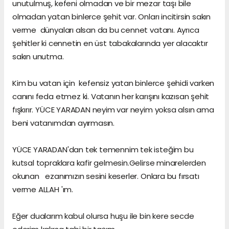
unutulmuş, kefeni olmadan ve bir mezar taşı bile
olmadan yatan binlerce şehit var. Onları incitirsin sakın
verme dünyaları alsan da bu cennet vatanı. Ayrıca
şehitler ki cennetin en üst tabakalarında yer alacaktır
sakın unutma.
Kim bu vatan için kefensiz yatan binlerce şehidi varken
canını feda etmez ki. Vatanın her karışını kazısan şehit
fışkırır. YÜCE YARADAN neyim var neyim yoksa alsın ama
beni vatanımdan ayırmasın.
YÜCE YARADAN'dan tek temennim tek isteğim bu
kutsal topraklara kafir gelmesin.Gelirse minarelerden
okunan ezanımızın sesini keserler. Onlara bu fırsatı
verme ALLAH 'ım.
Eğer dualarım kabul olursa huşu ile bin kere secde