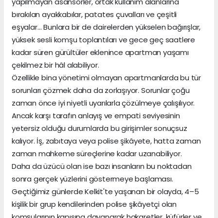
yapılmayan asansörler, ortak kullanım alanlarına
bırakılan ayakkabılar, patates çuvalları ve çeşitli
eşyalar… Bunlara bir de dairelerden yükselen bağırışlar,
yüksek sesli komşu toplantıları ve gece geç saatlere
kadar süren gürültüler eklenince apartman yaşamı
çekilmez bir hâl alabiliyor.
Özellikle bina yönetimi olmayan apartmanlarda bu tür
sorunları çözmek daha da zorlaşıyor. Sorunlar çoğu
zaman önce iyi niyetli uyarılarla çözülmeye çalışılıyor.
Ancak karşı tarafın anlayış ve empati seviyesinin
yetersiz olduğu durumlarda bu girişimler sonuçsuz
kalıyor. İş, zabıtaya veya polise şikâyete, hatta zaman
zaman mahkeme süreçlerine kadar uzanabiliyor.
Daha da üzücü olan ise bazı insanların bu noktadan
sonra gerçek yüzlerini göstermeye başlaması.
Geçtiğimiz günlerde Kelkit'te yaşanan bir olayda, 4–5
kişilik bir grup kendilerinden polise şikâyetçi olan
komşularının kapısına dayanarak hakaretler, küfürler ve