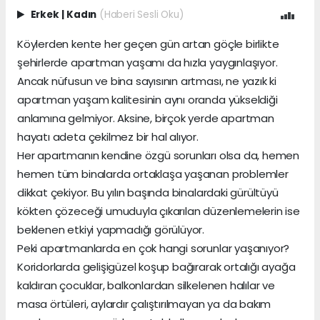
Erkek
|
Kadın
(Haberi Sesli Oku)
Köylerden kente her geçen gün artan göçle birlikte
şehirlerde apartman yaşamı da hızla yaygınlaşıyor.
Ancak nüfusun ve bina sayısının artması, ne yazık ki
apartman yaşam kalitesinin aynı oranda yükseldiği
anlamına gelmiyor. Aksine, birçok yerde apartman
hayatı adeta çekilmez bir hal alıyor.
Her apartmanın kendine özgü sorunları olsa da, hemen
hemen tüm binalarda ortaklaşa yaşanan problemler
dikkat çekiyor. Bu yılın başında binalardaki gürültüyü
kökten çözeceği umuduyla çıkarılan düzenlemelerin ise
beklenen etkiyi yapmadığı görülüyor.
Peki apartmanlarda en çok hangi sorunlar yaşanıyor?
Koridorlarda gelişigüzel koşup bağırarak ortalığı ayağa
kaldıran çocuklar, balkonlardan silkelenen halılar ve
masa örtüleri, aylardır çalıştırılmayan ya da bakım