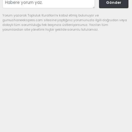
Gönder
Yorum yazarak Topluluk Kuralları’nı kabul etmiş bulunuyor ve
gumushaneekspres.com sitesine yaptığınız yorumunuzla ilgili doğrudan veya
dolaylı tüm sorumluluğu tek başınıza üstleniyorsunuz. Yazılan tüm
yorumlardan site yönetimi hiçbir şekilde sorumlu tutulamaz.