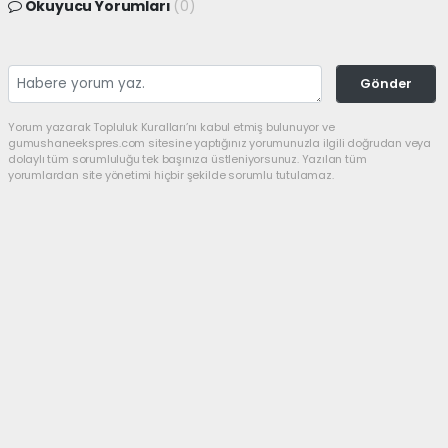
Okuyucu Yorumları
(0)
Gönder
Yorum yazarak Topluluk Kuralları’nı kabul etmiş bulunuyor ve
gumushaneekspres.com sitesine yaptığınız yorumunuzla ilgili doğrudan veya
dolaylı tüm sorumluluğu tek başınıza üstleniyorsunuz. Yazılan tüm
yorumlardan site yönetimi hiçbir şekilde sorumlu tutulamaz.