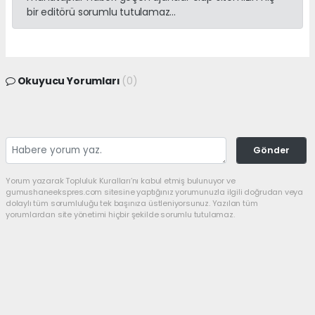
bir editörü sorumlu tutulamaz...
Okuyucu Yorumları
(0)
Gönder
Yorum yazarak Topluluk Kuralları’nı kabul etmiş bulunuyor ve
gumushaneekspres.com sitesine yaptığınız yorumunuzla ilgili doğrudan veya
dolaylı tüm sorumluluğu tek başınıza üstleniyorsunuz. Yazılan tüm
yorumlardan site yönetimi hiçbir şekilde sorumlu tutulamaz.