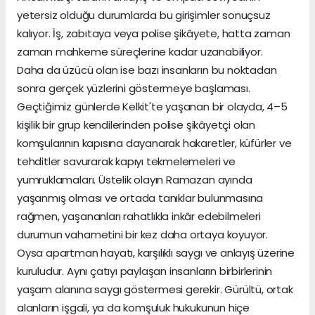
yetersiz olduğu durumlarda bu girişimler sonuçsuz
kalıyor. İş, zabıtaya veya polise şikâyete, hatta zaman
zaman mahkeme süreçlerine kadar uzanabiliyor.
Daha da üzücü olan ise bazı insanların bu noktadan
sonra gerçek yüzlerini göstermeye başlaması.
Geçtiğimiz günlerde Kelkit'te yaşanan bir olayda, 4–5
kişilik bir grup kendilerinden polise şikâyetçi olan
komşularının kapısına dayanarak hakaretler, küfürler ve
tehditler savurarak kapıyı tekmelemeleri ve
yumruklamaları. Üstelik olayın Ramazan ayında
yaşanmış olması ve ortada tanıklar bulunmasına
rağmen, yaşananları rahatlıkla inkâr edebilmeleri
durumun vahametini bir kez daha ortaya koyuyor.
Oysa apartman hayatı, karşılıklı saygı ve anlayış üzerine
kuruludur. Aynı çatıyı paylaşan insanların birbirlerinin
yaşam alanına saygı göstermesi gerekir. Gürültü, ortak
alanların işgali, ya da komşuluk hukukunun hiçe