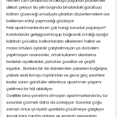
hemen tüm binalarda ortaklaşa yaşanan problemler
dikkat çekiyor. Bu yılın başında binalardaki gürültüyü
kökten çözeceği umuduyla çıkarılan düzenlemelerin ise
beklenen etkiyi yapmadığı görülüyor.
Peki apartmanlarda en çok hangi sorunlar yaşanıyor?
Koridorlarda gelişigüzel koşup bağırarak ortalığı ayağa
kaldıran çocuklar, balkonlardan silkelenen halılar ve
masa örtüleri, aylardır çalıştırılmayan ya da bakım
yapılmayan asansörler, ortak kullanım alanlarına
bırakılan ayakkabılar, patates çuvalları ve çeşitli
eşyalar… Bunlara bir de dairelerden yükselen bağırışlar,
yüksek sesli komşu toplantıları ve gece geç saatlere
kadar süren gürültüler eklenince apartman yaşamı
çekilmez bir hâl alabiliyor.
Özellikle bina yönetimi olmayan apartmanlarda bu tür
sorunları çözmek daha da zorlaşıyor. Sorunlar çoğu
zaman önce iyi niyetli uyarılarla çözülmeye çalışılıyor.
Ancak karşı tarafın anlayış ve empati seviyesinin