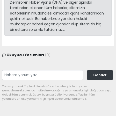
Demirören Haber Ajansı (DHA) ve diğer ajanslar
tarafından eklenen tüm haberler, sitemizin
editörlerinin müdahalesi olmadan ajans kanallarından
çekilmektedir. Bu haberlerde yer alan hukuki
muhataplar haberi geçen ajanslar olup sitemizin hiç
bir editörü sorumlu tutulamaz...
Okuyucu Yorumları
(0)
Gönder
Yorum yazarak Topluluk Kuralları’nı kabul etmiş bulunuyor ve
gumushaneekspres.com sitesine yaptığınız yorumunuzla ilgili doğrudan veya
dolaylı tüm sorumluluğu tek başınıza üstleniyorsunuz. Yazılan tüm
yorumlardan site yönetimi hiçbir şekilde sorumlu tutulamaz.