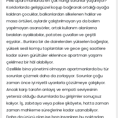
Peki apartmanlarda en çok hangi sorunlar yaşanıyor?
Koridorlarda gelişigüzel koşup bağırarak ortalığı ayağa
kaldıran çocuklar, balkonlardan silkelenen halılar ve
masa örtüleri, aylardır çalıştırılmayan ya da bakım
yapılmayan asansörler, ortak kullanım alanlarına
bırakılan ayakkabılar, patates çuvalları ve çeşitli
eşyalar… Bunlara bir de dairelerden yükselen bağırışlar,
yüksek sesli komşu toplantıları ve gece geç saatlere
kadar süren gürültüler eklenince apartman yaşamı
çekilmez bir hâl alabiliyor.
Özellikle bina yönetimi olmayan apartmanlarda bu tür
sorunları çözmek daha da zorlaşıyor. Sorunlar çoğu
zaman önce iyi niyetli uyarılarla çözülmeye çalışılıyor.
Ancak karşı tarafın anlayış ve empati seviyesinin
yetersiz olduğu durumlarda bu girişimler sonuçsuz
kalıyor. İş, zabıtaya veya polise şikâyete, hatta zaman
zaman mahkeme süreçlerine kadar uzanabiliyor.
Daha da üzücü olan ise bazı insanların bu noktadan