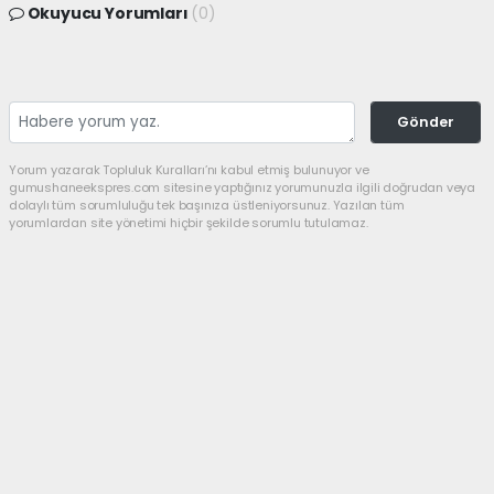
Okuyucu Yorumları
(0)
Gönder
Yorum yazarak Topluluk Kuralları’nı kabul etmiş bulunuyor ve
gumushaneekspres.com sitesine yaptığınız yorumunuzla ilgili doğrudan veya
dolaylı tüm sorumluluğu tek başınıza üstleniyorsunuz. Yazılan tüm
yorumlardan site yönetimi hiçbir şekilde sorumlu tutulamaz.