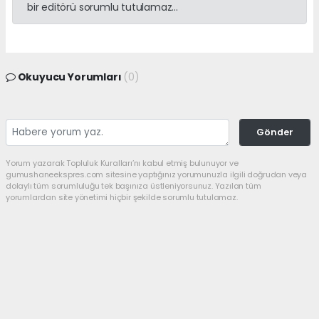
bir editörü sorumlu tutulamaz...
Okuyucu Yorumları
(0)
Gönder
Yorum yazarak Topluluk Kuralları’nı kabul etmiş bulunuyor ve
gumushaneekspres.com sitesine yaptığınız yorumunuzla ilgili doğrudan veya
dolaylı tüm sorumluluğu tek başınıza üstleniyorsunuz. Yazılan tüm
yorumlardan site yönetimi hiçbir şekilde sorumlu tutulamaz.