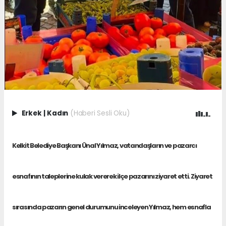
Erkek
|
Kadın
(Haberi Sesli Oku)
Kelkit Belediye Başkanı Ünal Yılmaz, vatandaşların ve pazarcı
esnafının taleplerine kulak vererek ilçe pazarını ziyaret etti. Ziyaret
sırasında pazarın genel durumunu inceleyen Yılmaz, hem esnafla