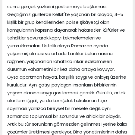
sonra gerçek yüzlerini göstermeye başlaması.
Geçtiğimiz günlerde Kelkit'te yaşanan bir olayda, 4–5
kişilik bir grup kendilerinden polise şikâyetçi olan
komşularının kapısına dayanarak hakaretler, küfürler ve
tehditler savurarak kapıyı tekmelemeleri ve
yumruklamaları. Üstelik olayın Ramazan ayında
yaşanmış olması ve ortada tanıklar bulunmasına
rağmen, yaşananları rahatlıkla inkâr edebilmeleri
durumun vahametini bir kez daha ortaya koyuyor.
Oysa apartman hayatı, karşılıklı saygı ve anlayış üzerine
kuruludur. Aynı çatıyı paylaşan insanların birbirlerinin
yaşam alanına saygı göstermesi gerekir. Gürültü, ortak
alanların işgali, ya da komşuluk hukukunun hiçe
sayılması yalnızca bireysel bir mesele değil, aynı
zamanda toplumsal bir sorundur ve ahlaki bir olaydır.
Artık bu tür sorunların görmezden gelinmesi yerine kalıcı
çözümler üretilmesi gerekiyor. Bina yönetimlerinin daha