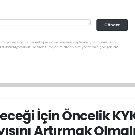
Gönder
ulunuyor ve gumushaneekspres.com sitesine yaptığınız yorumunuzla ilgili
a üstleniyorsunuz. Yazılan tüm yorumlardan site yönetimi hiçbir şekilde
leceği İçin Öncelik KY
yısını Artırmak Olmalı