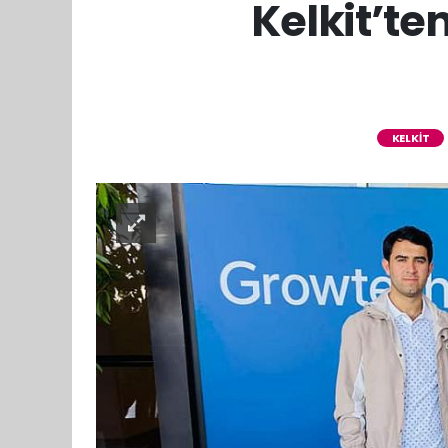
Kelkit’te
KELKİT