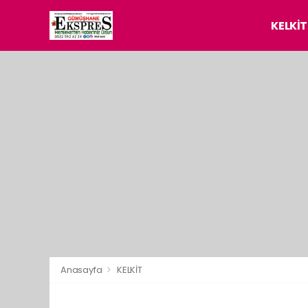
KELKİT
Anasayfa
KELKİT