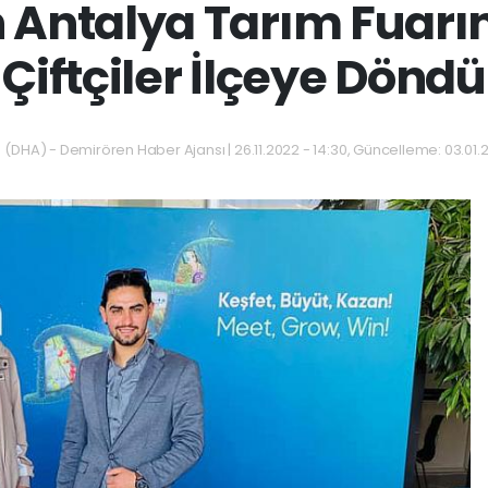
n Antalya Tarım Fuarı
Çiftçiler İlçeye Döndü
(DHA) - Demirören Haber Ajansı | 26.11.2022 - 14:30, Güncelleme: 03.01.