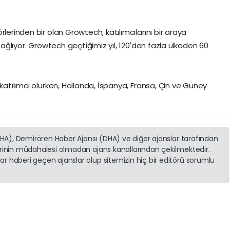
lerinden bir olan Growtech, katılımcılarını bir araya
 sağlıyor. Growtech geçtiğimiz yıl, 120'den fazla ülkeden 60
 katılımcı olurken, Hollanda, İspanya, Fransa, Çin ve Güney
(İHA), Demirören Haber Ajansı (DHA) ve diğer ajanslar tarafından
erinin müdahalesi olmadan ajans kanallarından çekilmektedir.
r haberi geçen ajanslar olup sitemizin hiç bir editörü sorumlu