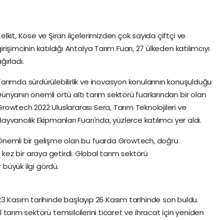
elkit, Köse ve Şiran ilçelerimizden çok sayıda çiftçi ve
irişimcinin katıldığı Antalya Tarım Fuarı, 27 ülkeden katılımcıyı
ğırladı.
Tarımda sürdürülebilirlik ve inovasyon konularının konuşulduğu
Dünyanın önemli örtü altı tarım sektörü fuarlarından bir olan
Growtech 2022 Uluslararası Sera, Tarım Teknolojileri ve
ayvancılık Ekipmanları Fuarı'nda, yüzlerce katılımcı yer aldı.
Önemli bir gelişme olan bu fuarda Growtech, doğru
21. kez bir araya getirdi. Global tarım sektörü
 büyük ilgi gördü.
3 Kasım tarihinde başlayıp 26 Kasım tarihinde son buldu.
arım sektörü temsilcilerini ticaret ve ihracat için yeniden