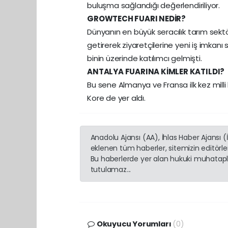
buluşma sağlandığı değerlendiriliyor.
GROWTECH FUARI NEDİR?
Dünyanın en büyük seracılık tarım sektör
getirerek ziyaretçilerine yeni iş imkanı
binin üzerinde katılımcı gelmişti.
ANTALYA FUARINA KİMLER KATILDI?
Bu sene Almanya ve Fransa ilk kez milli
Kore de yer aldı.
Anadolu Ajansı (AA), İhlas Haber Ajansı 
eklenen tüm haberler, sitemizin editörl
Bu haberlerde yer alan hukuki muhatapla
tutulamaz...
Okuyucu Yorumları
(0)