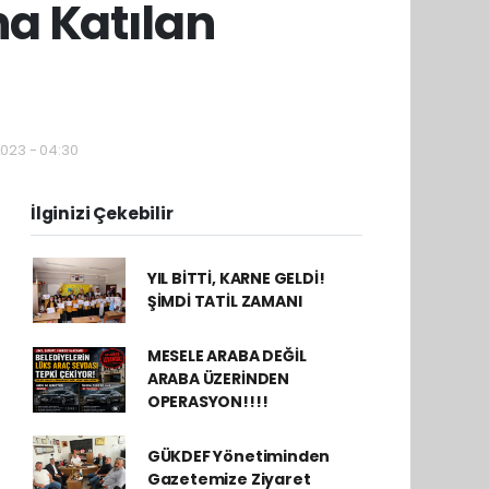
na Katılan
2023 - 04:30
İlginizi Çekebilir
YIL BİTTİ, KARNE GELDİ!
ŞİMDİ TATİL ZAMANI
MESELE ARABA DEĞİL
ARABA ÜZERİNDEN
OPERASYON!!!!
GÜKDEF Yönetiminden
Gazetemize Ziyaret