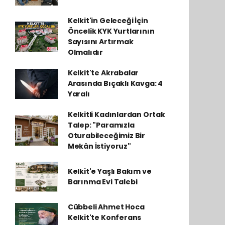
Kelkit'in Geleceği İçin
Öncelik KYK Yurtlarının
Sayısını Artırmak
Olmalıdır
Kelkit'te Akrabalar
Arasında Bıçaklı Kavga: 4
Yaralı
Kelkitli Kadınlardan Ortak
Talep: "Paramızla
Oturabileceğimiz Bir
Mekân İstiyoruz"
Kelkit'e Yaşlı Bakım ve
Barınma Evi Talebi
Cübbeli Ahmet Hoca
Kelkit'te Konferans