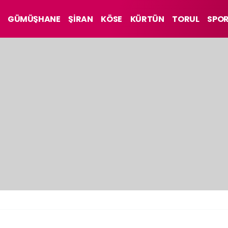
GÜMÜŞHANE
ŞİRAN
KÖSE
KÜRTÜN
TORUL
SPO