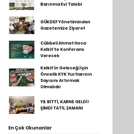
Barınma Evi Talebi
GÜKDEF Yönetiminden
Gazetemize Ziyaret
Cübbeli Ahmet Hoca
Kelkit'te Konferans
Verecek
Kelkit'in Geleceği İçin
Öncelik KYK Yurtlarının
Sayısını Artırmak
Olmalıdır
YIL BİTTİ, KARNE GELDİ!
ŞİMDİ TATİL ZAMANI
En Çok Okunanlar