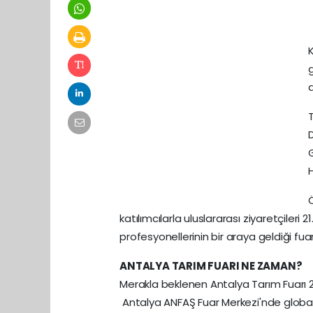
K
g
a
H
katılımcılarla uluslararası ziyaretçileri 
profesyonellerinin bir araya geldiği fuar
ANTALYA TARIM FUARI NE ZAMAN?
Merakla beklenen Antalya Tarım Fuarı 2
Antalya ANFAŞ Fuar Merkezi'nde global t