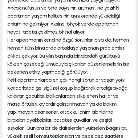
Ancak nüfusun ve bina sayısının artması, ne yazık ki
apartman yaşam kalitesinin aynı oranda yükseldiği
anlamına gelmiyor. Aksine, birçok yerde apartman
hayatı adeta çekilmez bir hal alıyor.
Her apartmanın kendine özgü sorunları olsa da, hemen
hemen tüm binalarda ortaklaşa yaşanan problemler
dikkat çekiyor. Bu yılın başında binalardaki gürültüyü
kökten çözeceği umuduyla çıkarılan düzenlemelerin ise
beklenen etkiyi yapmadığı görülüyor.
Peki apartmanlarda en çok hangi sorunlar yaşanıyor?
Koridorlarda gelişigüzel koşup bağırarak ortalığı ayağa
kaldıran çocuklar, balkonlardan silkelenen halılar ve
masa örtüleri, aylardır çalıştırılmayan ya da bakım
yapılmayan asansörler, ortak kullanım alanlarına
bırakılan ayakkabılar, patates çuvalları ve çeşitli
eşyalar… Bunlara bir de dairelerden yükselen bağırışlar,
yüksek sesli komşu toplantıları ve gece geç saatlere