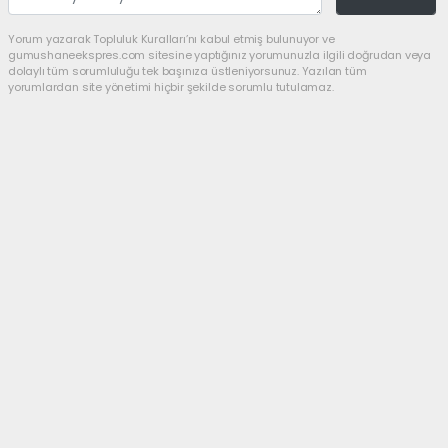
Yorum yazarak Topluluk Kuralları’nı kabul etmiş bulunuyor ve
gumushaneekspres.com sitesine yaptığınız yorumunuzla ilgili doğrudan veya
dolaylı tüm sorumluluğu tek başınıza üstleniyorsunuz. Yazılan tüm
yorumlardan site yönetimi hiçbir şekilde sorumlu tutulamaz.