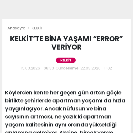
Anasayfa
KELKİT
KELKİT’TE BİNA YAŞAMI “ERROR”
VERİYOR
KELKİT
15.03.2026 - 08:33, Güncelleme: 22.03.2026 - 11:02
Köylerden kente her geçen gün artan göçle
birlikte şehirlerde apartman yaşamı da hızla
yaygınlaşıyor. Ancak nüfusun ve bina
sayısının artması, ne yazık ki apartman
yaşam kalitesinin aynı oranda yükseldiği
anlamına gelmiyor. Aksine, birçok yerde