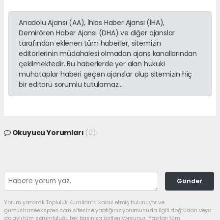
Anadolu Ajansı (AA), İhlas Haber Ajansı (İHA),
Demirören Haber Ajansı (DHA) ve diğer ajanslar
tarafından eklenen tüm haberler, sitemizin
editörlerinin müdahalesi olmadan ajans kanallarından
çekilmektedir. Bu haberlerde yer alan hukuki
muhataplar haberi geçen ajanslar olup sitemizin hiç
bir editörü sorumlu tutulamaz...
Okuyucu Yorumları
(0)
Gönder
Yorum yazarak Topluluk Kuralları’nı kabul etmiş bulunuyor ve
gumushaneekspres.com sitesine yaptığınız yorumunuzla ilgili doğrudan veya
dolaylı tüm sorumluluğu tek başınıza üstleniyorsunuz. Yazılan tüm