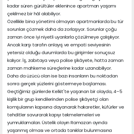
kadar süren gürültüler eklenince apartman yaşamı
çekilmez bir hâl alabiliyor.
Özellikle bina yönetimi olmayan apartmanlarda bu tür
sorunları çözmek daha da zorlaşıyor. Sorunlar çoğu
zaman önce iyi niyetli uyarılarla çözülmeye çalışılıyor.
Ancak karşı tarafın anlayış ve empati seviyesinin
yetersiz olduğu durumlarda bu girişimler sonuçsuz
kalıyor. İş, zabıtaya veya polise şikâyete, hatta zaman
zaman mahkeme süreçlerine kadar uzanabiliyor.
Daha da üzücü olan ise bazı insanların bu noktadan
sonra gerçek yüzlerini göstermeye başlaması.
Geçtiğimiz günlerde Kelkit'te yaşanan bir olayda, 4–5
kişilik bir grup kendilerinden polise şikâyetçi olan
komşularının kapısına dayanarak hakaretler, küfürler ve
tehditler savurarak kapıyı tekmelemeleri ve
yumruklamaları. Üstelik olayın Ramazan ayında
yaşanmış olması ve ortada tanıklar bulunmasına