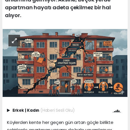
apartman hayatı adeta çekilmez bir hal
alıyor.
Erkek
|
Kadın
(Haberi Sesli Oku)
Köylerden kente her geçen gün artan göçle birlikte
şehirlerde apartman yaşamı da hızla yaygınlaşıyor.