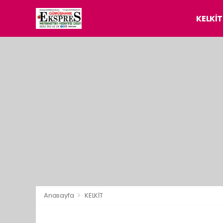
KELKİT
Anasayfa
KELKİT