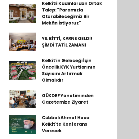
Kelkitli Kadınlardan Ortak
Talep: "Paramızla
Oturabileceğimiz Bir
Mekân İstiyoruz"
YIL BİTTİ, KARNE GELDİ!
ŞİMDİ TATİL ZAMANI
Kelkit'in Geleceği İçin
Öncelik KYK Yurtlarının
Sayısını Artırmak
Olmalıdır
GÜKDEF Yönetiminden
Gazetemize Ziyaret
Cübbeli Ahmet Hoca
Kelkit'te Konferans
Verecek