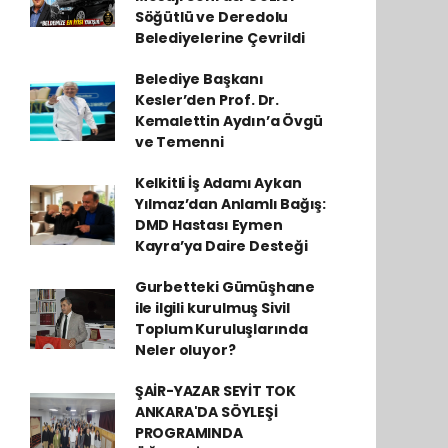
Söğütlü ve Deredolu
Belediyelerine Çevrildi
Belediye Başkanı
Kesler’den Prof. Dr.
Kemalettin Aydın’a Övgü
ve Temenni
Kelkitli İş Adamı Aykan
Yılmaz’dan Anlamlı Bağış:
DMD Hastası Eymen
Kayra’ya Daire Desteği
Gurbetteki Gümüşhane
ile ilgili kurulmuş Sivil
Toplum Kuruluşlarında
Neler oluyor?
ŞAİR-YAZAR SEYİT TOK
ANKARA'DA SÖYLEŞİ
PROGRAMINDA