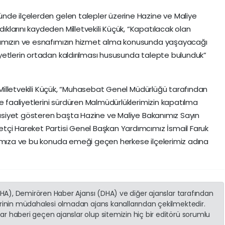
nde ilçelerden gelen talepler üzerine Hazine ve Maliye
larını kaydeden Milletvekili Küçük, “Kapatılacak olan
rımızın ve esnafımızın hizmet alma konusunda yaşayacağı
yetlerin ortadan kaldırılması hususunda talepte bulunduk”
n Milletvekili Küçük, “Muhasebat Genel Müdürlüğü tarafından
e faaliyetlerini sürdüren Malmüdürlüklerimizin kapatılma
ssasiyet gösteren başta Hazine ve Maliye Bakanımız Sayın
tçi Hareket Partisi Genel Başkan Yardımcımız İsmail Faruk
cımıza ve bu konuda emeği geçen herkese ilçelerimiz adına
(İHA), Demirören Haber Ajansı (DHA) ve diğer ajanslar tarafından
erinin müdahalesi olmadan ajans kanallarından çekilmektedir.
r haberi geçen ajanslar olup sitemizin hiç bir editörü sorumlu