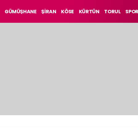
GÜMÜŞHANE
ŞİRAN
KÖSE
KÜRTÜN
TORUL
SPO