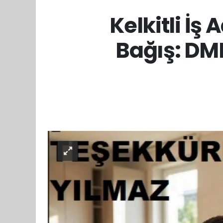
Kelkitli İ
Bağış: DM