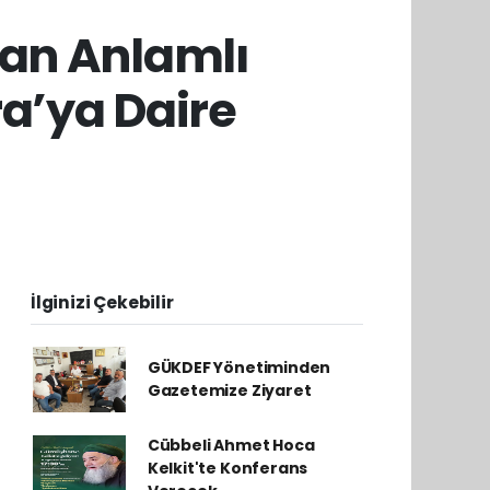
dan Anlamlı
a’ya Daire
İlginizi Çekebilir
GÜKDEF Yönetiminden
Gazetemize Ziyaret
Cübbeli Ahmet Hoca
Kelkit'te Konferans