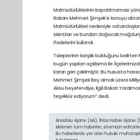
Malmüdürlüklerinin kapatılmaması yönü
Bakanı Mehmet Şimşek’e konuyu aktardık
Malmüdürlükleri nedeniyle vatandaşla
sıkıntıları ve bundan doğacak mağduri
ifadelerini kullandı.
Taleplerinin karşılık bulduğunu belirte
bugün yapılan açıklama ile İlçelerimizd
kararı geri çekilmiştir. Bu hususta ha
Mehmet Şimşek Bey olmak üzere Milliye
Aksu beyefendiye, ilgili Bakan Yardım
teşekkür ediyorum” dedi.
Anadolu Ajansı (AA), İhlas Haber Ajansı 
eklenen tüm haberler, sitemizin editörl
Bu haberlerde yer alan hukuki muhatapla
tutulamaz...