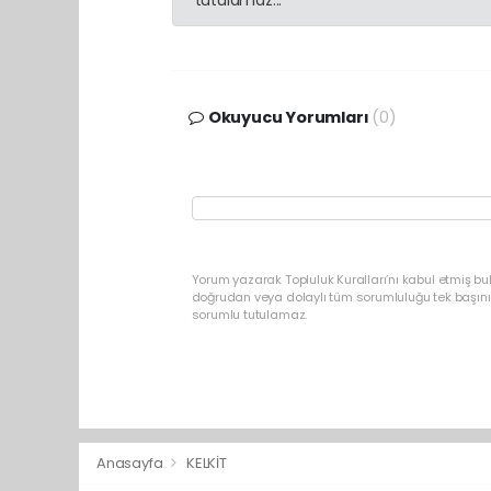
Okuyucu Yorumları
(0)
Yorum yazarak Topluluk Kuralları’nı kabul etmiş b
doğrudan veya dolaylı tüm sorumluluğu tek başınız
sorumlu tutulamaz.
Anasayfa
KELKİT