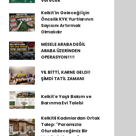
Verecek
Kelkit'in Geleceği İçin
Öncelik KYK Yurtlarının
Sayısını Artırmak
Olmalıdır
MESELE ARABA DEĞİL
ARABA ÜZERİNDEN
OPERASYON!!!!
YIL BİTTİ, KARNE GELDİ!
ŞİMDİ TATİL ZAMANI
Kelkit'e Yaşlı Bakım ve
Barınma Evi Talebi
Kelkitli Kadınlardan Ortak
Talep: "Paramızla
Oturabileceğimiz Bir