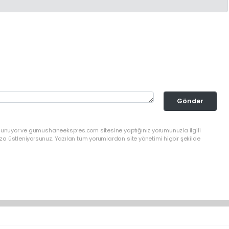
Gönder
ulunuyor ve gumushaneekspres.com sitesine yaptığınız yorumunuzla ilgili
a üstleniyorsunuz. Yazılan tüm yorumlardan site yönetimi hiçbir şekilde