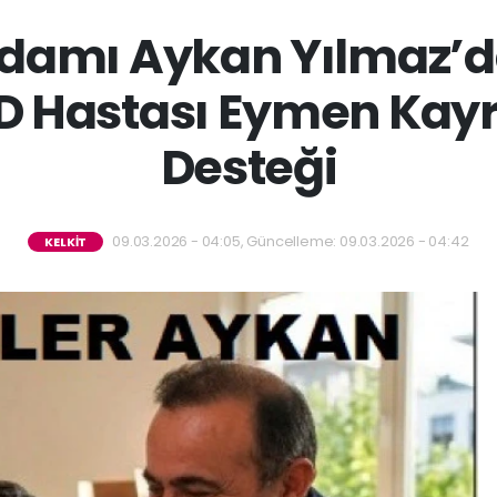
ş Adamı Aykan Yılmaz’
D Hastası Eymen Kayr
Desteği
09.03.2026 - 04:05, Güncelleme: 09.03.2026 - 04:42
KELKİT