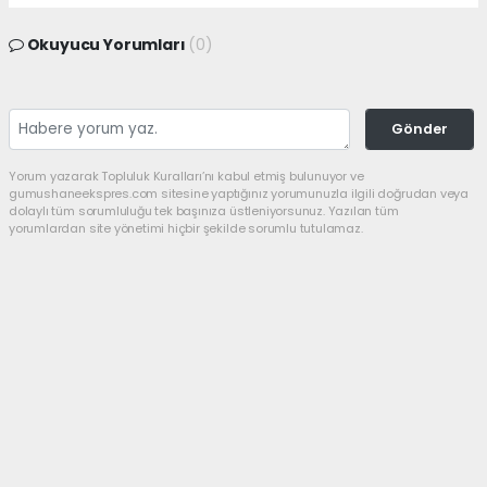
Okuyucu Yorumları
(0)
Gönder
Yorum yazarak Topluluk Kuralları’nı kabul etmiş bulunuyor ve
gumushaneekspres.com sitesine yaptığınız yorumunuzla ilgili doğrudan veya
dolaylı tüm sorumluluğu tek başınıza üstleniyorsunuz. Yazılan tüm
yorumlardan site yönetimi hiçbir şekilde sorumlu tutulamaz.