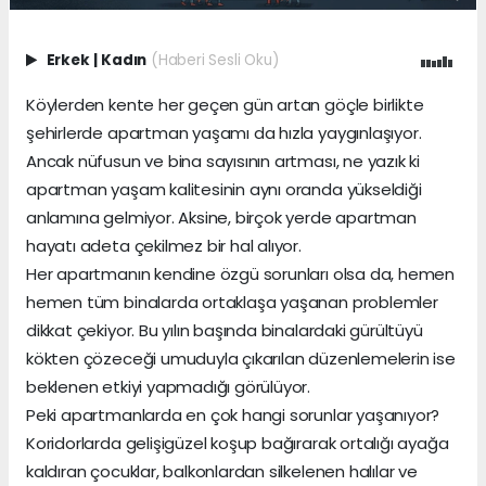
Erkek
|
Kadın
(Haberi Sesli Oku)
Köylerden kente her geçen gün artan göçle birlikte
şehirlerde apartman yaşamı da hızla yaygınlaşıyor.
Ancak nüfusun ve bina sayısının artması, ne yazık ki
apartman yaşam kalitesinin aynı oranda yükseldiği
anlamına gelmiyor. Aksine, birçok yerde apartman
hayatı adeta çekilmez bir hal alıyor.
Her apartmanın kendine özgü sorunları olsa da, hemen
hemen tüm binalarda ortaklaşa yaşanan problemler
dikkat çekiyor. Bu yılın başında binalardaki gürültüyü
kökten çözeceği umuduyla çıkarılan düzenlemelerin ise
beklenen etkiyi yapmadığı görülüyor.
Peki apartmanlarda en çok hangi sorunlar yaşanıyor?
Koridorlarda gelişigüzel koşup bağırarak ortalığı ayağa
kaldıran çocuklar, balkonlardan silkelenen halılar ve