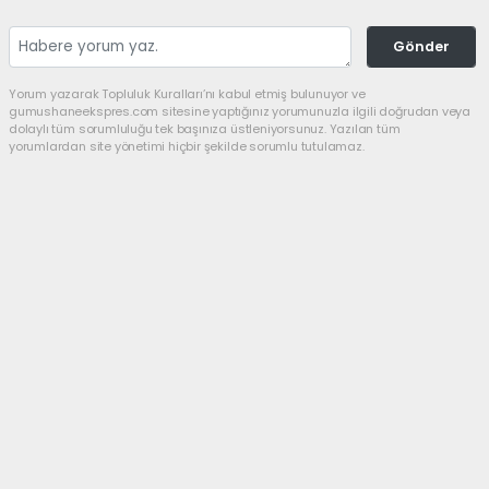
Gönder
Yorum yazarak Topluluk Kuralları’nı kabul etmiş bulunuyor ve
gumushaneekspres.com sitesine yaptığınız yorumunuzla ilgili doğrudan veya
dolaylı tüm sorumluluğu tek başınıza üstleniyorsunuz. Yazılan tüm
yorumlardan site yönetimi hiçbir şekilde sorumlu tutulamaz.