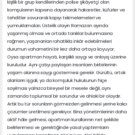
kişilik bir grup kendilerinden polise şikâyetçi olan
komşularının kapısına dayanarak hakaretler, küfürler ve
tehditler savurarak kapıyı tekmelemeleri ve
yumruklamaları. Üstelik olayın Ramazan ayında
yaşanmış olması ve ortada tanıklar bulunmasına
rağmen, yaşananları rahatlıkla inkâr edebilmeleri
durumun vahametini bir kez daha ortaya koyuyor.
Oysa apartman hayatı, karşılıklı saygı ve anlayış üzerine
kuruludur. Aynı çatıyı paylaşan insanların birbirlerinin
yaşam alanına saygı göstermesi gerekir. Gürültü, ortak
alanların işgali, ya da komşuluk hukukunun hiçe
sayılması yalnızca bireysel bir mesele değil, aynı
zamanda toplumsal bir sorundur ve ahlaki bir olaydır.
Artık bu tür sorunların görmezden gelinmesi yerine kalıcı
çözümler üretilmesi gerekiyor. Bina yönetimlerinin daha
aktif hâle gelmesi, apartman kurallarının net şekilde
belirlenmesi ve gerektiğinde yasal yaptırımların