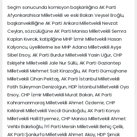
Seçim sonucunda komisyon başkanlığına AK Parti
Afyonkarahisar Milletvekili ve eski Bakan Veysel Eroğlu,
başkanvekilliğine AK Parti Ankara Milletvekili Nevzat
Ceylan, sözcülüğüne AK Parti Manisa Milletvekili Semra
Kaplan Kıvırcık, katipliğine MHP İzmir Milletvekili Hasan
Kalyoncu, üyeliklerine ise MHP Adana Milletvekili Ayşe
Sibel Ersoy, AK Parti Burdur Milletvekili Yasin Uğur, CHP
Eskişehir Milletvekili Jale Nur Süllü, AK Parti Gaziantep
Milletvekili Mehmet Sait Kirazoğlu, AK Parti Gümüşhane
Milletvekili Cihan Pektaş, AK Parti İstanbul Milletvekili
Fatih Süleyman Denizolgun, HDP İstanbul Milletvekili Oya
Ersoy, CHP İzmir Milletvekili Murat Bakan, AK Parti
Kahramanmaraş Milletvekili Ahmet Özdemir, CHP
Kırklareli Milletvekili Vecdi Gündoğdu, AK Parti Konya
Milletvekili Halil Etyemez, CHP Manisa Milletvekili Ahmet
Vehbi Bakırlıoğlu, İYİ Parti Mersin Milletvekili Behiç Çelik,
AK Parti Şanlıurfa Milletvekili Ahmet Akay, HDP Şırnak