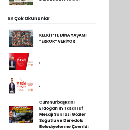
En Çok Okunanlar
KELKİT’TE BİNA YAŞAMI
“ERROR” VERİYOR
,
,
Cumhurbaşkanı
Erdoğan’ın Tasarruf
Mesajı Sonrası Gözler
Söğütlü ve Deredolu
Belediyelerine Çevrildi