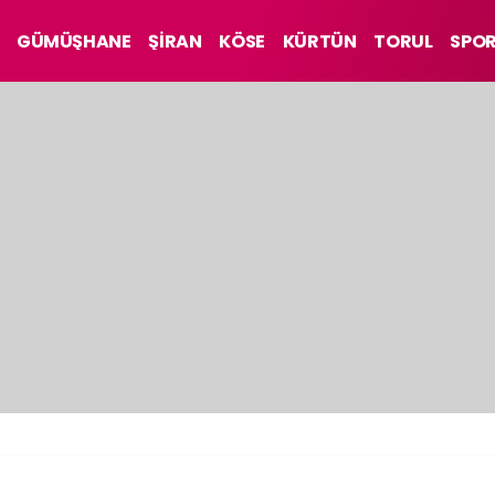
GÜMÜŞHANE
ŞİRAN
KÖSE
KÜRTÜN
TORUL
SPO