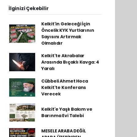
İlginizi Çekebilir
Kelkit'in Geleceği İçin
Öncelik KYK Yurtlarının
Sayısını Artırmak
Olmalıdır
Kelkit'te Akrabalar
Arasında Bıçaklı Kavga: 4
Yaralı
Cübbeli Ahmet Hoca
Kelkit'te Konferans
Verecek
Kelkit'e Yaşlı Bakım ve
Barınma Evi Talebi
MESELE ARABA DEĞİL