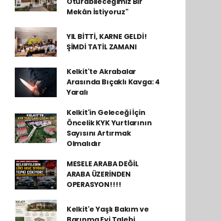
Oturabileceğimiz Bir
Mekân İstiyoruz"
YIL BİTTİ, KARNE GELDİ!
ŞİMDİ TATİL ZAMANI
Kelkit'te Akrabalar
Arasında Bıçaklı Kavga: 4
Yaralı
Kelkit'in Geleceği İçin
Öncelik KYK Yurtlarının
Sayısını Artırmak
Olmalıdır
MESELE ARABA DEĞİL
ARABA ÜZERİNDEN
OPERASYON!!!!
Kelkit'e Yaşlı Bakım ve
Barınma Evi Talebi