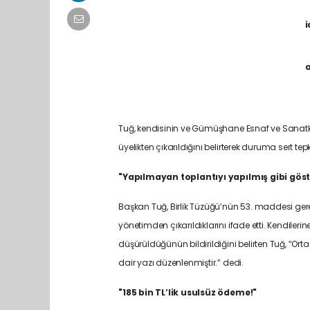
i
a
Tuğ, kendisinin ve Gümüşhane Esnaf ve Sanatkârla
üyelikten çıkarıldığını belirterek duruma sert tep
"Yapılmayan toplantıyı yapılmış gibi göst
Başkan Tuğ, Birlik Tüzüğü’nün 53. maddesi gerekç
yönetimden çıkarıldıklarını ifade etti. Kendileri
düşürüldüğünün bildirildiğini belirten Tuğ, “Orta
dair yazı düzenlenmiştir.” dedi.
"185 bin TL’lik usulsüz ödeme!"