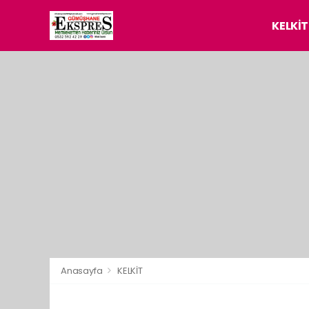
KELKİT
Anasayfa
KELKİT