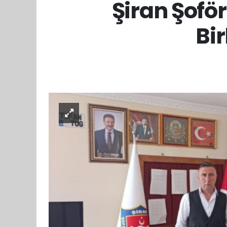
Şiran Şofö
Bir