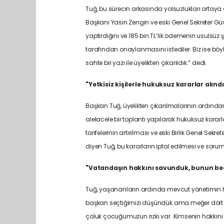
Tuğ, bu sürecin arkasında yolsuzlukları ortaya ç
Başkanı Yasin Zengin ve eski Genel Sekreter G
yaptırdığını ve 185 bin TL’lik ödemenin usulsüz 
tarafından onaylanmasını istediler. Biz ise bö
sahte bir yazı ile üyelikten çıkarıldık.” dedi.
"Yetkisiz kişilerle hukuksuz kararlar alındı
Başkan Tuğ, üyelikten çıkarılmalarının ardından,
alelacele bir toplantı yapılarak hukuksuz kararlar
tarifelerinin artırılması ve eski Birlik Genel Sek
diyen Tuğ, bu kararların iptal edilmesi ve soru
"Vatandaşın hakkını savunduk, bunun be
Tuğ, yaşananların ardında mevcut yönetimin hak
başkan seçtiğimizi düşündük ama meğer dört t
çoluk çocuğumuzun rızkı var. Kimsenin hakkını y