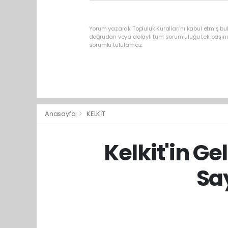
Yorum yazarak Topluluk Kuralları’nı kabul etmiş b
doğrudan veya dolaylı tüm sorumluluğu tek başınız
sorumlu tutulamaz.
Anasayfa
KELKİT
Kelkit'in Ge
Sa