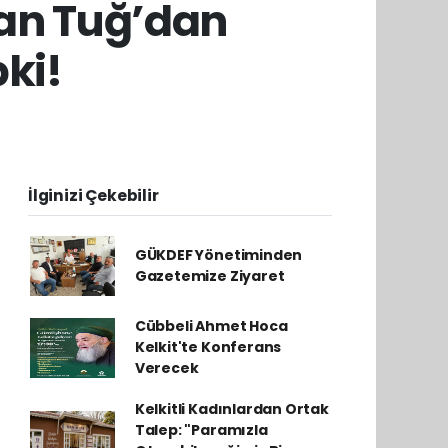
fan Tuğ’dan
pki!
İlginizi Çekebilir
GÜKDEF Yönetiminden
Gazetemize Ziyaret
Cübbeli Ahmet Hoca
Kelkit'te Konferans
Verecek
Kelkitli Kadınlardan Ortak
Talep: "Paramızla