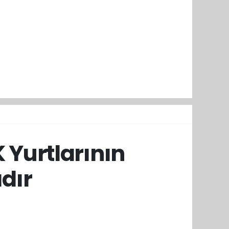
K Yurtlarının
dır