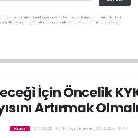
ulunuyor ve gumushaneekspres.com sitesine yaptığınız yorumunuzla ilgili
a üstleniyorsunuz. Yazılan tüm yorumlardan site yönetimi hiçbir şekilde
leceği İçin Öncelik KY
yısını Artırmak Olmalı
10.07.2026 - 07:44, Güncelleme: 10.07.2026 - 07:44
KELKİT