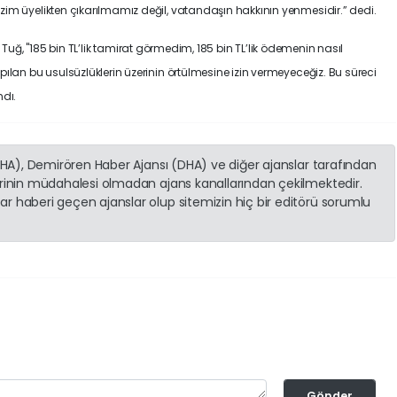
zim üyelikten çıkarılmamız değil, vatandaşın hakkının yenmesidir.” dedi.
rten Tuğ, "185 bin TL’lik tamirat görmedim, 185 bin TL’lik ödemenin nasıl
pılan bu usulsüzlüklerin üzerinin örtülmesine izin vermeyeceğiz. Bu süreci
ndı.
(İHA), Demirören Haber Ajansı (DHA) ve diğer ajanslar tarafından
erinin müdahalesi olmadan ajans kanallarından çekilmektedir.
r haberi geçen ajanslar olup sitemizin hiç bir editörü sorumlu
Gönder