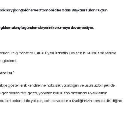
ddiaları, Şiran Şoförler ve Otomobilciler Odası Başkanı Tufan Tuğ’un
çıklamalarıyla gündemde yerini korumaya devam ediyor.
r Birliği Yönetim Kurulu Üyesi İzafettin Kesler’in hukuksuz bir şekilde
ki gösterdi.
erdiler"
e gösterilerek kendilerine haksızlık yapıldığını ve usulsüz bir şekilde
ne gönderilen tebligatta, yönetim kurulu toplantısında üyeliklerinin
da bir toplantı bile yokken, sahte evraklarla üyeliğimizin sona erdirildiğine