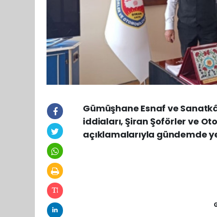
Gümüşhane Esnaf ve Sanatkârl
iddiaları, Şiran Şoförler ve O
açıklamalarıyla gündemde ye
G