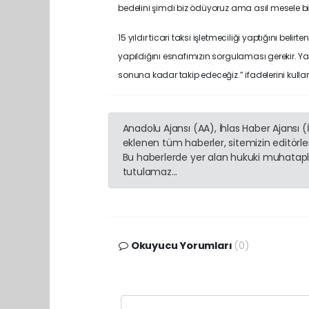
bedelini şimdi biz ödüyoruz ama asıl mesele bi
15 yıldır ticari taksi işletmeciliği yaptığını beli
yapıldığını esnafımızın sorgulaması gerekir. Ya
sonuna kadar takip edeceğiz.” ifadelerini kulla
Anadolu Ajansı (AA), İhlas Haber Ajansı 
eklenen tüm haberler, sitemizin editörl
Bu haberlerde yer alan hukuki muhatapla
tutulamaz...
Okuyucu Yorumları
(0)