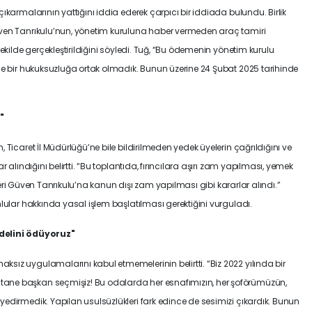
ıkarmalarının yattığını iddia ederek çarpıcı bir iddiada bulundu. Birlik
üven Tanrıkulu’nun, yönetim kuruluna haber vermeden araç tamiri
şekilde gerçekleştirildiğini söyledi. Tuğ, “Bu ödemenin yönetim kurulu
yle bir hukuksuzluğa ortak olmadık. Bunun üzerine 24 Şubat 2025 tarihinde
"
 Ticaret İl Müdürlüğü’ne bile bildirilmeden yedek üyelerin çağrıldığını ve
 alındığını belirtti. “Bu toplantıda, fırıncılara aşırı zam yapılması, yemek
reteri Güven Tanrıkulu’na kanun dışı zam yapılması gibi kararlar alındı.”
mlular hakkında yasal işlem başlatılması gerektiğini vurguladı.
delini ödüyoruz"
sız uygulamalarını kabul etmemelerinin belirtti. “Biz 2022 yılında bir
ane başkan seçmişiz! Bu odalarda her esnafımızın, her şoförümüzün,
edirmedik. Yapılan usulsüzlükleri fark edince de sesimizi çıkardık. Bunun