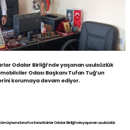
ar Odalar Birliği’nde yaşanan usulsüzlük
tomobilciler Odası Başkanı Tufan Tuğ’un
rini korumaya devam ediyor.
ümüşhane Esnaf ve Sanatkârlar Odalar Birliği’nde yaşanan usulsüzlük