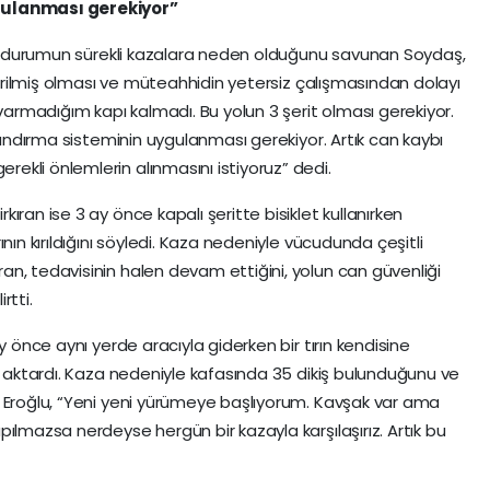
gulanması gerekiyor”
 bu durumun sürekli kazalara neden olduğunu savunan Soydaş,
ndirilmiş olması ve müteahhidin yetersiz çalışmasından dolayı
 varmadığım kapı kalmadı. Bu yolun 3 şerit olması gerekiyor.
klandırma sisteminin uygulanması gerekiyor. Artık can kaybı
kli önlemlerin alınmasını istiyoruz” dedi.
ıran ise 3 ay önce kapalı şeritte bisiklet kullanırken
nın kırıldığını söyledi. Kaza nedeniyle vücudunda çeşitli
n, tedavisinin halen devam ettiğini, yolun can güvenliği
rtti.
y önce aynı yerde aracıyla giderken bir tırın kendisine
nı aktardı. Kaza nedeniyle kafasında 35 dikiş bulunduğunu ve
n Eroğlu, “Yeni yeni yürümeye başlıyorum. Kavşak var ama
ılmazsa nerdeyse hergün bir kazayla karşılaşırız. Artık bu