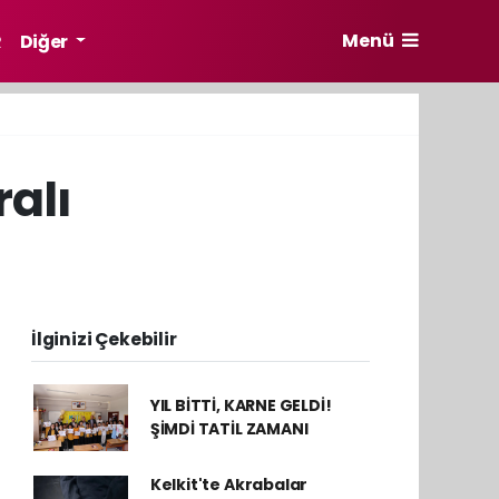
Menü
R
Diğer
ralı
İlginizi Çekebilir
YIL BİTTİ, KARNE GELDİ!
ŞİMDİ TATİL ZAMANI
Kelkit'te Akrabalar