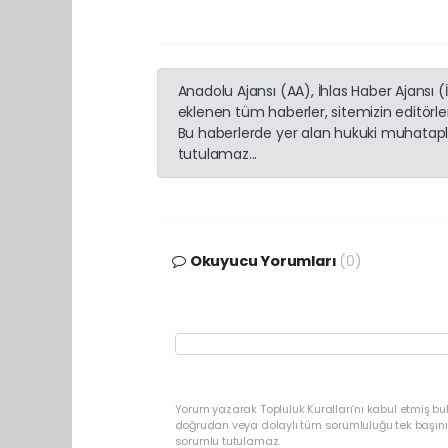
Anadolu Ajansı (AA), İhlas Haber Ajansı 
eklenen tüm haberler, sitemizin editörl
Bu haberlerde yer alan hukuki muhatapla
tutulamaz...
Okuyucu Yorumları
(0)
Yorum yazarak Topluluk Kuralları’nı kabul etmiş b
doğrudan veya dolaylı tüm sorumluluğu tek başınız
sorumlu tutulamaz.