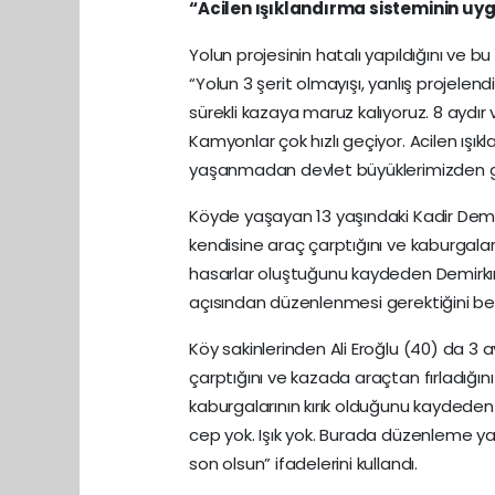
“Acilen ışıklandırma sisteminin uy
Yolun projesinin hatalı yapıldığını ve
“Yolun 3 şerit olmayışı, yanlış projele
sürekli kazaya maruz kalıyoruz. 8 aydır
Kamyonlar çok hızlı geçiyor. Acilen ışı
yaşanmadan devlet büyüklerimizden gere
Köyde yaşayan 13 yaşındaki Kadir Demirk
kendisine araç çarptığını ve kaburgaları
hasarlar oluştuğunu kaydeden Demirkıra
açısından düzenlenmesi gerektiğini beli
Köy sakinlerinden Ali Eroğlu (40) da 3 a
çarptığını ve kazada araçtan fırladığı
kaburgalarının kırık olduğunu kaydede
cep yok. Işık yok. Burada düzenleme yap
son olsun” ifadelerini kullandı.