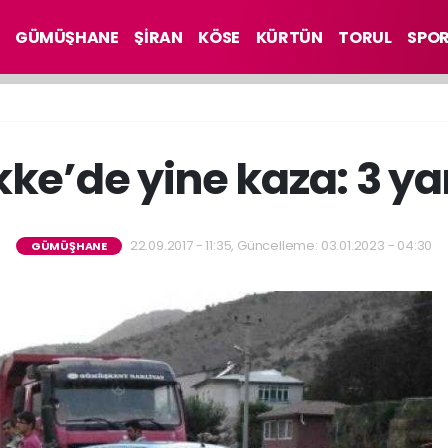
GÜMÜŞHANE
ŞİRAN
KÖSE
KÜRTÜN
TORUL
SPO
ke’de yine kaza: 3 ya
22.09.2017 - 11:35, Güncelleme: 03.01.2023 - 04:30
GÜMÜŞHANE