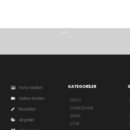
KATEGORİLER
S
Foto Galeri
Video Galeri
KELKİT
GÜMÜŞHANE
Yazarlar
ŞİRAN
Arşivler
KÖSE