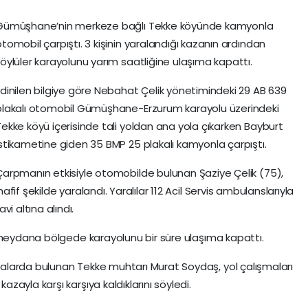
Gümüşhane’nin merkeze bağlı Tekke köyünde kamyonla
tomobil çarpıştı. 3 kişinin yaralandığı kazanın ardından
köylüler karayolunu yarım saatliğine ulaşıma kapattı.
Edinilen bilgiye göre Nebahat Çelik yönetimindeki 29 AB 639
plakalı otomobil Gümüşhane-Erzurum karayolu üzerindeki
Tekke köyü içerisinde tali yoldan ana yola çıkarken Bayburt
istikametine giden 35 BMP 25 plakalı kamyonla çarpıştı.
Çarpmanın etkisiyle otomobilde bulunan Şaziye Çelik (75),
if şekilde yaralandı. Yaralılar 112 Acil Servis ambulanslarıyla
 altına alındı.
 meydana bölgede karayolunu bir süre ulaşıma kapattı.
larda bulunan Tekke muhtarı Murat Soydaş, yol çalışmaları
ayla karşı karşıya kaldıklarını söyledi.