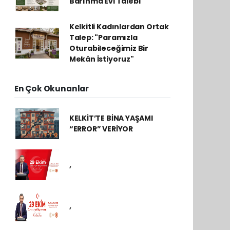
Barınma Evi Talebi
Kelkitli Kadınlardan Ortak
Talep: "Paramızla
Oturabileceğimiz Bir
Mekân İstiyoruz"
En Çok Okunanlar
KELKİT’TE BİNA YAŞAMI
“ERROR” VERİYOR
,
,