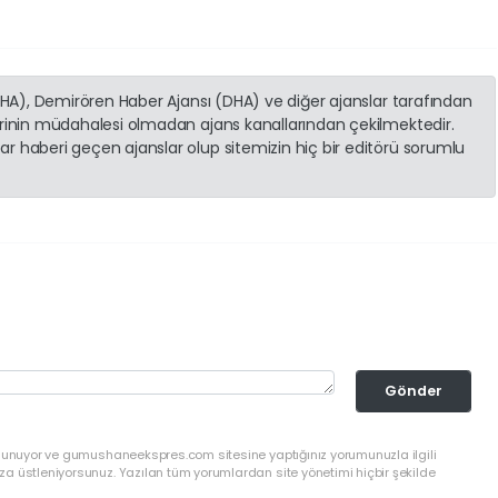
(İHA), Demirören Haber Ajansı (DHA) ve diğer ajanslar tarafından
erinin müdahalesi olmadan ajans kanallarından çekilmektedir.
r haberi geçen ajanslar olup sitemizin hiç bir editörü sorumlu
Gönder
ulunuyor ve gumushaneekspres.com sitesine yaptığınız yorumunuzla ilgili
a üstleniyorsunuz. Yazılan tüm yorumlardan site yönetimi hiçbir şekilde