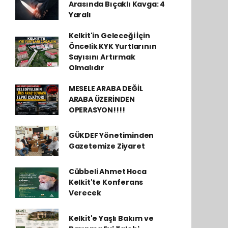
Arasında Bıçaklı Kavga: 4
Yaralı
Kelkit'in Geleceği İçin
Öncelik KYK Yurtlarının
Sayısını Artırmak
Olmalıdır
MESELE ARABA DEĞİL
ARABA ÜZERİNDEN
OPERASYON!!!!
GÜKDEF Yönetiminden
Gazetemize Ziyaret
Cübbeli Ahmet Hoca
Kelkit'te Konferans
Verecek
Kelkit'e Yaşlı Bakım ve