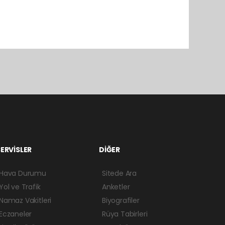
ERVİSLER
DİĞER
Hava Durumu
Sitede Ara
Yol ve Trafik
Anketler
Namaz Vakitleri
Biyografiler
Eczaneler
Rüya Tabirleri