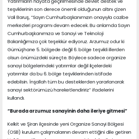
Yatırımların hayata geçirilmesinde devlet destek ve
teşviklerinin son derece önemli olduğunun altını çizen
Vali Baruş, “Sayın Cumhurbaşkanımızın onayıyla cazibe
merkezleri programı devam edecek. Bu anlamda Sayın
Cumhurbaşkanımıza ve Sanayi ve Teknoloji
Bakanlığımıza çok teşekkür ediyoruz. Arzumuz odur ki
Gümüşhane 5. bölgede değil 6. bölge teşvikli illerden
olsun önümüzdeki süreçte. Böylece sadece organize
sanayi bölgelerindeki yatırımlar değil ilçelerdeki
yatırımlar da bu 6. bölge teşviklerinden istifade
edebilsin. İnşallah tüm bu desteklerden yararlanarak
sanayi sektörümüzü hareketlendiririz” ifadelerini
kullandı.
“Burada arzumuz sanayinin daha ileriye gitmesi”
Kelkit ve Şiran ilçesinde yeni Organize Sanayi Bölgesi
(OSB) kurulum çalışmalarının devam ettiğini dile getiren