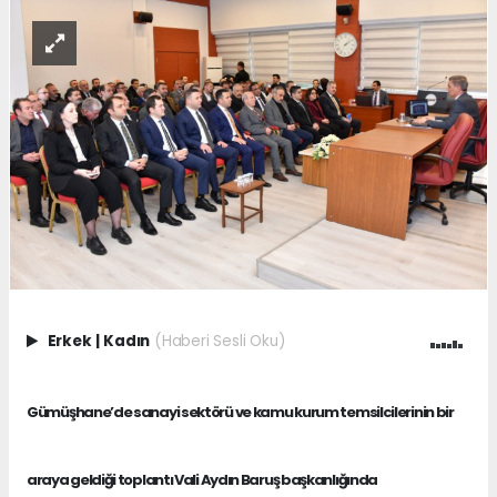
Erkek
|
Kadın
(Haberi Sesli Oku)
Gümüşhane’de sanayi sektörü ve kamu kurum temsilcilerinin bir
araya geldiği toplantı Vali Aydın Baruş başkanlığında