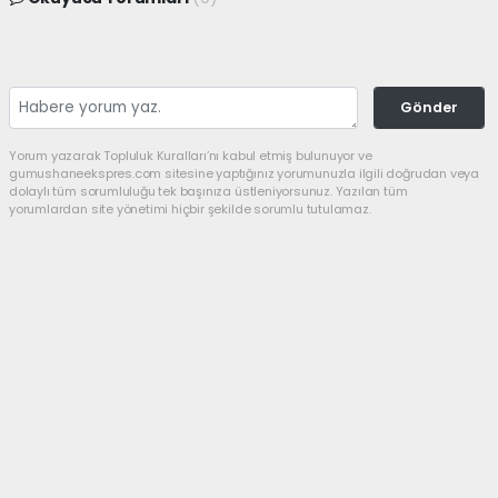
Gönder
Yorum yazarak Topluluk Kuralları’nı kabul etmiş bulunuyor ve
gumushaneekspres.com sitesine yaptığınız yorumunuzla ilgili doğrudan veya
dolaylı tüm sorumluluğu tek başınıza üstleniyorsunuz. Yazılan tüm
yorumlardan site yönetimi hiçbir şekilde sorumlu tutulamaz.