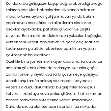
Koridorlarda gelişigüzel koşup bağırarak ortalığı ayağa
kaldıran çocuklar, balkonlardan silkelenen halılar ve
masa örtüleri, aylardır çalıştırılmayan ya da bakım
yapılmayan asansörler, ortak kullanım alanlarına
bırakılan ayakkabılar, patates çuvalları ve çeşitli
eşyalar… Bunlara bir de dairelerden yükselen bağırışlar,
yüksek sesli komşu toplantıları ve gece geç saatlere
kadar süren gürültüler eklenince apartman yaşamı
çekilmez bir hâl alabiliyor.
Özellikle bina yönetimi olmayan apartmanlarda bu tür
sorunları çözmek daha da zorlaşıyor. Sorunlar çoğu
zaman önce iyi niyetli uyarılarla çözülmeye çalışılıyor.
Ancak karşı tarafın anlayış ve empati seviyesinin
yetersiz olduğu durumlarda bu girişimler sonuçsuz
kalıyor. İş, zabıtaya veya polise şikâyete, hatta zaman
zaman mahkeme süreçlerine kadar uzanabiliyor.
Daha da üzücü olan ise bazı insanların bu noktadan