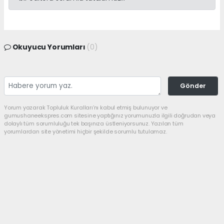
Okuyucu Yorumları
(0)
Gönder
Yorum yazarak Topluluk Kuralları’nı kabul etmiş bulunuyor ve
gumushaneekspres.com sitesine yaptığınız yorumunuzla ilgili doğrudan veya
dolaylı tüm sorumluluğu tek başınıza üstleniyorsunuz. Yazılan tüm
yorumlardan site yönetimi hiçbir şekilde sorumlu tutulamaz.