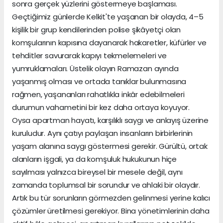
sonra gerçek yüzlerini göstermeye başlaması.
Geçtiğimiz günlerde Kelkit'te yaşanan bir olayda, 4–5
kişilik bir grup kendilerinden polise şikâyetçi olan
komşularının kapısına dayanarak hakaretler, küfürler ve
tehditler savurarak kapıyı tekmelemeleri ve
yumruklamaları. Üstelik olayın Ramazan ayında
yaşanmış olması ve ortada tanıklar bulunmasına
rağmen, yaşananları rahatlıkla inkâr edebilmeleri
durumun vahametini bir kez daha ortaya koyuyor.
Oysa apartman hayatı, karşılıklı saygı ve anlayış üzerine
kuruludur. Aynı çatıyı paylaşan insanların birbirlerinin
yaşam alanına saygı göstermesi gerekir. Gürültü, ortak
alanların işgali, ya da komşuluk hukukunun hiçe
sayılması yalnızca bireysel bir mesele değil, aynı
zamanda toplumsal bir sorundur ve ahlaki bir olaydır.
Artık bu tür sorunların görmezden gelinmesi yerine kalıcı
çözümler üretilmesi gerekiyor. Bina yönetimlerinin daha