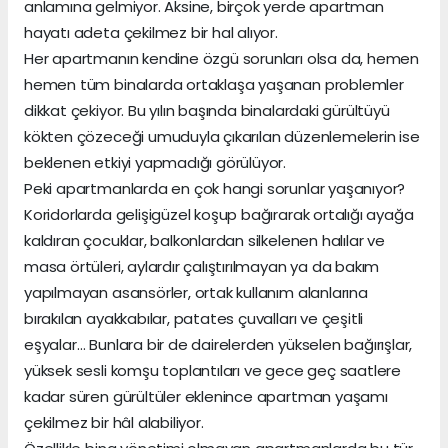
anlamına gelmiyor. Aksine, birçok yerde apartman
hayatı adeta çekilmez bir hal alıyor.
Her apartmanın kendine özgü sorunları olsa da, hemen
hemen tüm binalarda ortaklaşa yaşanan problemler
dikkat çekiyor. Bu yılın başında binalardaki gürültüyü
kökten çözeceği umuduyla çıkarılan düzenlemelerin ise
beklenen etkiyi yapmadığı görülüyor.
Peki apartmanlarda en çok hangi sorunlar yaşanıyor?
Koridorlarda gelişigüzel koşup bağırarak ortalığı ayağa
kaldıran çocuklar, balkonlardan silkelenen halılar ve
masa örtüleri, aylardır çalıştırılmayan ya da bakım
yapılmayan asansörler, ortak kullanım alanlarına
bırakılan ayakkabılar, patates çuvalları ve çeşitli
eşyalar… Bunlara bir de dairelerden yükselen bağırışlar,
yüksek sesli komşu toplantıları ve gece geç saatlere
kadar süren gürültüler eklenince apartman yaşamı
çekilmez bir hâl alabiliyor.