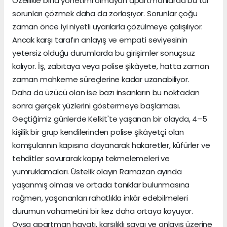
Özellikle bina yönetimi olmayan apartmanlarda bu tür
sorunları çözmek daha da zorlaşıyor. Sorunlar çoğu
zaman önce iyi niyetli uyarılarla çözülmeye çalışılıyor.
Ancak karşı tarafın anlayış ve empati seviyesinin
yetersiz olduğu durumlarda bu girişimler sonuçsuz
kalıyor. İş, zabıtaya veya polise şikâyete, hatta zaman
zaman mahkeme süreçlerine kadar uzanabiliyor.
Daha da üzücü olan ise bazı insanların bu noktadan
sonra gerçek yüzlerini göstermeye başlaması.
Geçtiğimiz günlerde Kelkit'te yaşanan bir olayda, 4–5
kişilik bir grup kendilerinden polise şikâyetçi olan
komşularının kapısına dayanarak hakaretler, küfürler ve
tehditler savurarak kapıyı tekmelemeleri ve
yumruklamaları. Üstelik olayın Ramazan ayında
yaşanmış olması ve ortada tanıklar bulunmasına
rağmen, yaşananları rahatlıkla inkâr edebilmeleri
durumun vahametini bir kez daha ortaya koyuyor.
Oysa apartman hayatı, karşılıklı saygı ve anlayış üzerine