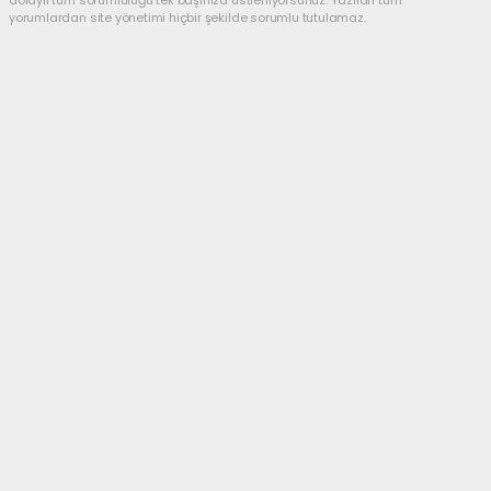
dolaylı tüm sorumluluğu tek başınıza üstleniyorsunuz. Yazılan tüm
yorumlardan site yönetimi hiçbir şekilde sorumlu tutulamaz.