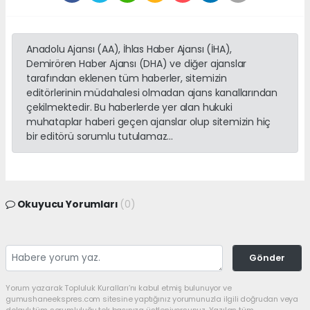
Anadolu Ajansı (AA), İhlas Haber Ajansı (İHA),
Demirören Haber Ajansı (DHA) ve diğer ajanslar
tarafından eklenen tüm haberler, sitemizin
editörlerinin müdahalesi olmadan ajans kanallarından
çekilmektedir. Bu haberlerde yer alan hukuki
muhataplar haberi geçen ajanslar olup sitemizin hiç
bir editörü sorumlu tutulamaz...
Okuyucu Yorumları
(0)
Gönder
Yorum yazarak Topluluk Kuralları’nı kabul etmiş bulunuyor ve
gumushaneekspres.com sitesine yaptığınız yorumunuzla ilgili doğrudan veya