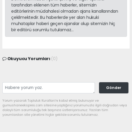
tarafından eklenen tüm haberler, sitemizin
editörlerinin müdahalesi olmadan ajans kanallarından
çekilmektedir. Bu haberlerde yer alan hukuki
muhataplar haberi geçen ajanslar olup sitemizin hiç
bir editörü sorumlu tutulamaz...
Okuyucu Yorumları
(0)
Gönder
Yorum yazarak Topluluk Kuralları’nı kabul etmiş bulunuyor ve
gumushaneekspres.com sitesine yaptığınız yorumunuzla ilgili doğrudan veya
dolaylı tüm sorumluluğu tek başınıza üstleniyorsunuz. Yazılan tüm
yorumlardan site yönetimi hiçbir şekilde sorumlu tutulamaz.