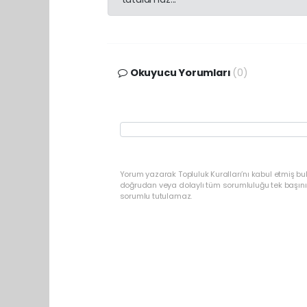
Okuyucu Yorumları
(0)
Yorum yazarak Topluluk Kuralları’nı kabul etmiş b
doğrudan veya dolaylı tüm sorumluluğu tek başınız
sorumlu tutulamaz.