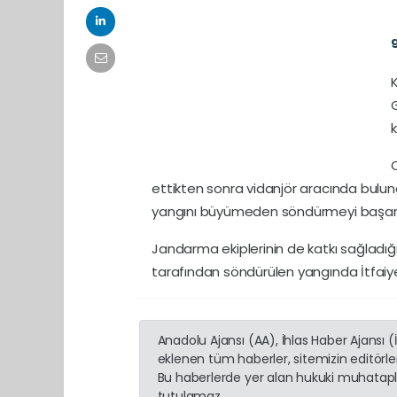
g
K
k
ettikten sonra vidanjör aracında bulu
yangını büyümeden söndürmeyi başar
Jandarma ekiplerinin de katkı sağladığı
tarafından söndürülen yangında İtfaiy
Anadolu Ajansı (AA), İhlas Haber Ajansı 
eklenen tüm haberler, sitemizin editörl
Bu haberlerde yer alan hukuki muhatapla
tutulamaz...