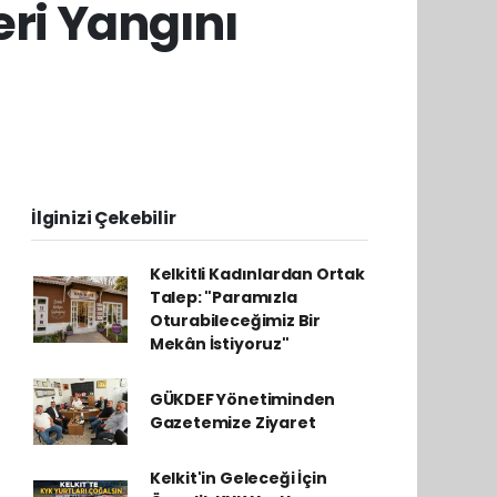
eri Yangını
İlginizi Çekebilir
Kelkitli Kadınlardan Ortak
Talep: "Paramızla
Oturabileceğimiz Bir
Mekân İstiyoruz"
GÜKDEF Yönetiminden
Gazetemize Ziyaret
Kelkit'in Geleceği İçin