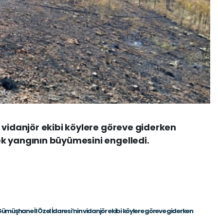
 vidanjör ekibi köylere göreve giderken
k yangının büyümesini engelledi.
ümüşhane İl Özel İdaresi’nin vidanjör ekibi köylere göreve giderken