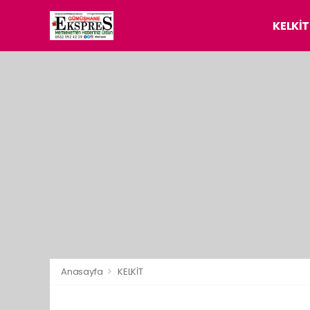
KELKİT
Anasayfa
KELKİT