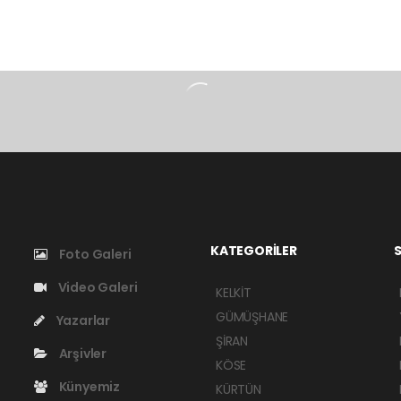
KATEGORİLER
S
Foto Galeri
Video Galeri
KELKİT
GÜMÜŞHANE
Yazarlar
ŞİRAN
Arşivler
KÖSE
Künyemiz
KÜRTÜN