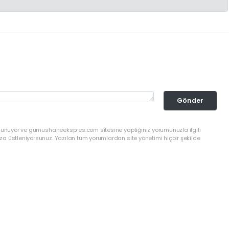
Gönder
ulunuyor ve gumushaneekspres.com sitesine yaptığınız yorumunuzla ilgili
a üstleniyorsunuz. Yazılan tüm yorumlardan site yönetimi hiçbir şekilde