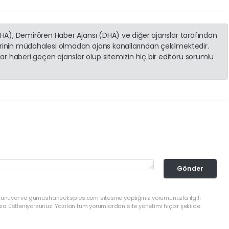
(İHA), Demirören Haber Ajansı (DHA) ve diğer ajanslar tarafından
erinin müdahalesi olmadan ajans kanallarından çekilmektedir.
r haberi geçen ajanslar olup sitemizin hiç bir editörü sorumlu
Gönder
ulunuyor ve gumushaneekspres.com sitesine yaptığınız yorumunuzla ilgili
a üstleniyorsunuz. Yazılan tüm yorumlardan site yönetimi hiçbir şekilde