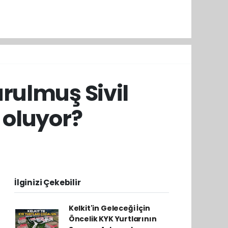
urulmuş Sivil
 oluyor?
İlginizi Çekebilir
Kelkit'in Geleceği İçin
Öncelik KYK Yurtlarının