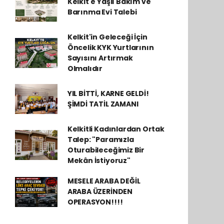
Kelkit'e Yaşlı Bakım ve
Barınma Evi Talebi
Kelkit'in Geleceği İçin
Öncelik KYK Yurtlarının
Sayısını Artırmak
Olmalıdır
YIL BİTTİ, KARNE GELDİ!
ŞİMDİ TATİL ZAMANI
Kelkitli Kadınlardan Ortak
Talep: "Paramızla
Oturabileceğimiz Bir
Mekân İstiyoruz"
MESELE ARABA DEĞİL
ARABA ÜZERİNDEN
OPERASYON!!!!