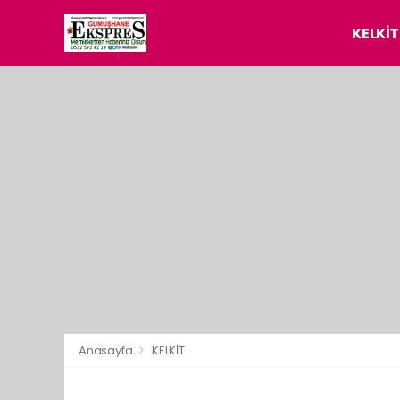
KELKİT
Anasayfa
KELKİT