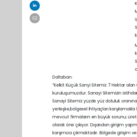
K
M
i
S
k
k
S
Daltaban:
“Kelkit Küçük Sanyi Sitemiz 7 Hektar ala
kuruluşumuzdur. Sanayi Sitemizin istihda
Sanayi Sitemiz yüzde yüz doluluk oranına 
yerleşke,bölgesel ihtiyaçları karşılamakla
mevcut firmaların en büyük sorunu; üretim 
olarak öne çıkıyor. Dışarıdan girişim yapm
karşımıza çıkmaktadır. Bölgede girişim 