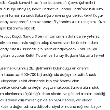
elkit Küçük Sanayi Sitesi Yapı Kooperatifi, Çevre Şehircilik İl
üdürlüğü onayı ile, Kelkit Ticaret ve Sanayi Odası'nda kurulum
şlemi tamamlanarak Bakanlığa onayına gönderildi. Kelkit Küçük
anayi Kooperatifi Yapı Kooperatifi yönetim kurulu oluşarak tüzel
işilik kazanmış olacak.
Mevcut Küçük Sanayi Sitesinin tamamen dolması ve yetersiz
alması nedeniyle yoğun talep üzerine yeni bir üretim odaklı
anayi Sitesi Kurulması için işlemler başlayacak. Konu ile ilgili
açıklama yapan Kelkit Ticaret ve Sanayi Başkanı Mustafa Servet
n üzerine kurulmuş 212 işletmenin bulunduğu en önemli
m kapasitesi 600-700 kişi aralığında değişmektedir. Ancak
ulaşmıştır. Kelkit ekonomisi için çok önemli olan
 birlikte ciddi katma değer oluşturmaktadır. Sanayi alanındaki
alanlarının küçüklüğü, depo sıkıntısı ve gösteri alanları eksikliği
ak isteyen girişimciler için de en büyük sorun, yer olarak
ve katma değer adına ciddi potansiyel olmasına rağmen birçok