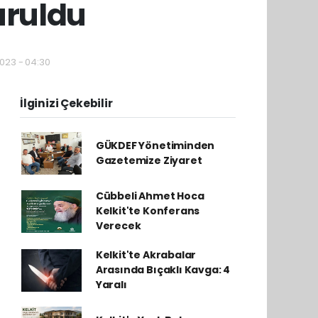
uruldu
2023 - 04:30
İlginizi Çekebilir
GÜKDEF Yönetiminden
Gazetemize Ziyaret
Cübbeli Ahmet Hoca
Kelkit'te Konferans
Verecek
Kelkit'te Akrabalar
Arasında Bıçaklı Kavga: 4
Yaralı