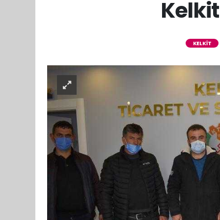
Kelki
KELKİT