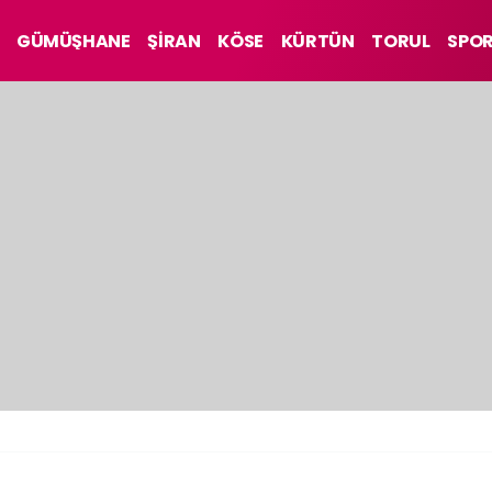
GÜMÜŞHANE
ŞİRAN
KÖSE
KÜRTÜN
TORUL
SPO