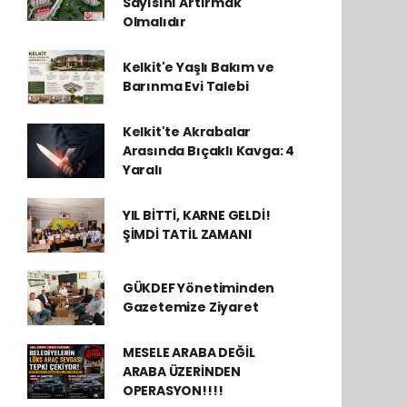
Sayısını Artırmak
Olmalıdır
Kelkit'e Yaşlı Bakım ve
Barınma Evi Talebi
Kelkit'te Akrabalar
Arasında Bıçaklı Kavga: 4
Yaralı
YIL BİTTİ, KARNE GELDİ!
ŞİMDİ TATİL ZAMANI
GÜKDEF Yönetiminden
Gazetemize Ziyaret
MESELE ARABA DEĞİL
ARABA ÜZERİNDEN
OPERASYON!!!!