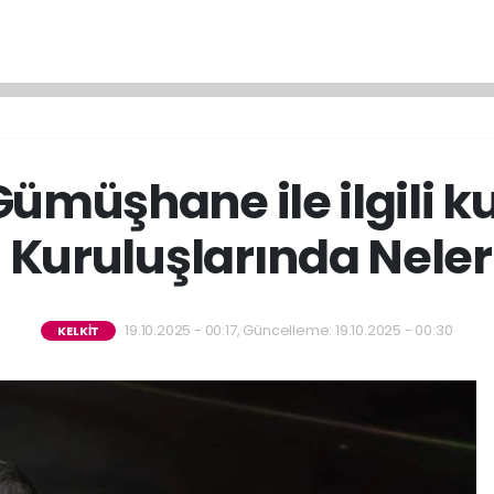
ümüşhane ile ilgili k
Kuruluşlarında Neler
19.10.2025 - 00:17, Güncelleme: 19.10.2025 - 00:30
KELKİT