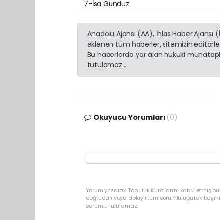
7-İsa Gündüz
Anadolu Ajansı (AA), İhlas Haber Ajansı 
eklenen tüm haberler, sitemizin editörl
Bu haberlerde yer alan hukuki muhatapla
tutulamaz...
Okuyucu Yorumları
(0)
Yorum yazarak Topluluk Kuralları’nı kabul etmiş b
doğrudan veya dolaylı tüm sorumluluğu tek başınız
sorumlu tutulamaz.