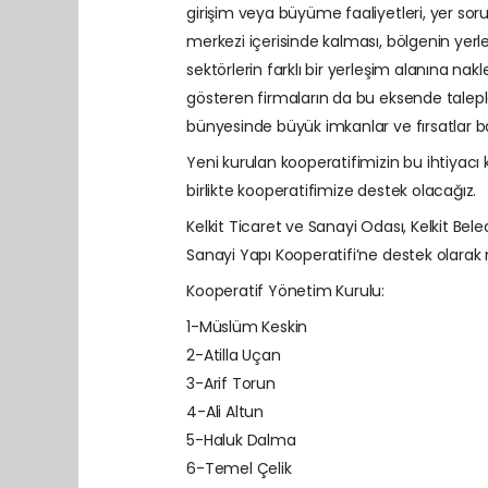
girişim veya büyüme faaliyetleri, yer so
merkezi içerisinde kalması, bölgenin yerle
sektörlerin farklı bir yerleşim alanına nak
gösteren firmaların da bu eksende taleple
bünyesinde büyük imkanlar ve fırsatlar b
Yeni kurulan kooperatifimizin bu ihtiyacı
birlikte kooperatifimize destek olacağız.
Kelkit Ticaret ve Sanayi Odası, Kelkit Bele
Sanayi Yapı Kooperatifi’ne destek olarak 
Kooperatif Yönetim Kurulu:
1-Müslüm Keskin
2-Atilla Uçan
3-Arif Torun
4-Ali Altun
5-Haluk Dalma
6-Temel Çelik