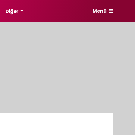
Menü
R
Diğer