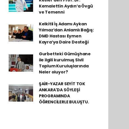
Kesler’den Prof. Dr.
Kemalettin Aydın’a Övgü
ve Temenni
Kelkitli İş Adamı Aykan
Yılmaz’dan Anlamlı Bağış:
DMD Hastası Eymen
Kayra’ya Daire Desteği
Gurbetteki Gümüşhane
ile ilgili kurulmuş Sivil
Toplum Kuruluşlarında
Neler oluyor?
ŞAİR-YAZAR SEYİT TOK
ANKARA'DA SÖYLEŞİ
PROGRAMINDA
ÖĞRENCİLERLE BULUŞTU.