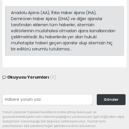
Anadolu Ajansı (AA), İhlas Haber Ajansı (İHA),
Demirören Haber Ajansı (DHA) ve diğer ajanslar
tarafından eklenen tüm haberler, sitemizin
editörlerinin müdahalesi olmadan ajans kanallarından
çekilmektedir. Bu haberlerde yer alan hukuki
muhataplar haberi geçen ajanslar olup sitemizin hiç
bir editörü sorumlu tutulamaz...
Okuyucu Yorumları
(0)
Gönder
Yorum yazarak Topluluk Kuralları’nı kabul etmiş bulunuyor ve
gumushaneekspres.com sitesine yaptığınız yorumunuzla ilgili doğrudan veya
dolaylı tüm sorumluluğu tek başınıza üstleniyorsunuz. Yazılan tüm
yorumlardan site yönetimi hiçbir şekilde sorumlu tutulamaz.