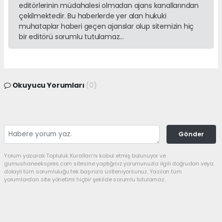
editörlerinin müdahalesi olmadan ajans kanallarından
çekilmektedir. Bu haberlerde yer alan hukuki
muhataplar haberi geçen ajanslar olup sitemizin hiç
bir editörü sorumlu tutulamaz...
Okuyucu Yorumları
(0)
Gönder
Yorum yazarak Topluluk Kuralları’nı kabul etmiş bulunuyor ve
gumushaneekspres.com sitesine yaptığınız yorumunuzla ilgili doğrudan veya
dolaylı tüm sorumluluğu tek başınıza üstleniyorsunuz. Yazılan tüm
yorumlardan site yönetimi hiçbir şekilde sorumlu tutulamaz.