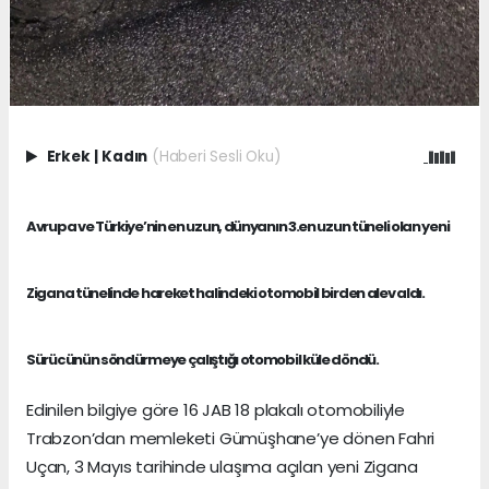
Erkek
|
Kadın
(Haberi Sesli Oku)
Avrupa ve Türkiye’nin en uzun, dünyanın 3.en uzun tüneli olan yeni
Zigana tünelinde hareket halindeki otomobil birden alev aldı.
Sürücünün söndürmeye çalıştığı otomobil küle döndü.
Edinilen bilgiye göre 16 JAB 18 plakalı otomobiliyle
Trabzon’dan memleketi Gümüşhane’ye dönen Fahri
Uçan, 3 Mayıs tarihinde ulaşıma açılan yeni Zigana