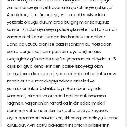
zaman önce iyi niyetli uyarılarla çözülmeye çalışılıyor.
Ancak karşı tarafın anlayış ve empati seviyesinin
yetersiz olduğu durumlarda bu girişimler sonuçsuz
kalıyor. İş, zabıtaya veya polise şikâyete, hatta zaman
zaman mahkeme süreçlerine kadar uzanabiliyor.
Daha da üzücü olan ise bazı insanların bu noktadan
sonra gerçek yüzlerini göstermeye başlaması.
Geçtiğimiz günlerde Kelkit'te yaşanan bir olayda, 4–5
kişilik bir grup kendilerinden polise şikâyetçi olan
komşularının kapısına dayanarak hakaretler, küfürler ve
tehditler savurarak kapıyı tekmelemeleri ve
yumruklamaları. Üstelik olayın Ramazan ayında
yaşanmış olması ve ortada tanıklar bulunmasına
rağmen, yaşananları rahatlıkla inkâr edebilmeleri
durumun vahametini bir kez daha ortaya koyuyor.
Oysa apartman hayatı, karşılıklı saygı ve anlayış üzerine
kuruludur. Aynı çatıyı paylaşan insanların birbirlerinin