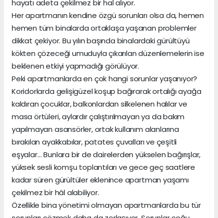
hayatı adeta çekilmez bir hal alıyor.
Her apartmanın kendine özgü sorunları olsa da, hemen
hemen tüm binalarda ortaklaşa yaşanan problemler
dikkat çekiyor. Bu yılın başında binalardaki gürültüyü
kökten çözeceği umuduyla çıkarılan düzenlemelerin ise
beklenen etkiyi yapmadığı görülüyor.
Peki apartmanlarda en çok hangi sorunlar yaşanıyor?
Koridorlarda gelişigüzel koşup bağırarak ortalığı ayağa
kaldıran çocuklar, balkonlardan silkelenen halılar ve
masa örtüleri, aylardır çalıştırılmayan ya da bakım
yapılmayan asansörler, ortak kullanım alanlarına
bırakılan ayakkabılar, patates çuvalları ve çeşitli
eşyalar… Bunlara bir de dairelerden yükselen bağırışlar,
yüksek sesli komşu toplantıları ve gece geç saatlere
kadar süren gürültüler eklenince apartman yaşamı
çekilmez bir hâl alabiliyor.
Özellikle bina yönetimi olmayan apartmanlarda bu tür
sorunları çözmek daha da zorlaşıyor. Sorunlar çoğu