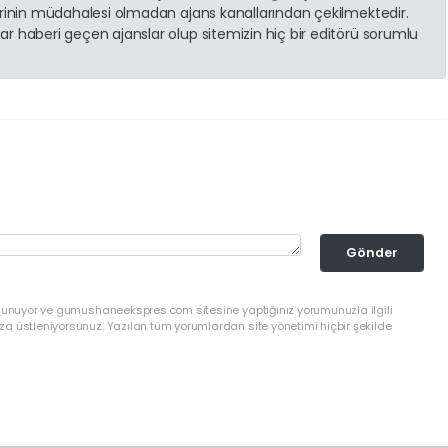
erinin müdahalesi olmadan ajans kanallarından çekilmektedir.
r haberi geçen ajanslar olup sitemizin hiç bir editörü sorumlu
Gönder
ulunuyor ve gumushaneekspres.com sitesine yaptığınız yorumunuzla ilgili
a üstleniyorsunuz. Yazılan tüm yorumlardan site yönetimi hiçbir şekilde