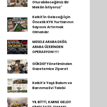
Oturabileceğimiz Bir
Mekân İstiyoruz"
Kelkit'in Geleceği İçin
Öncelik KYK Yurtlarının
Sayısını Artırmak
Olmalıdır
MESELE ARABA DEĞİL
ARABA ÜZERİNDEN
OPERASYON!!!!
GÜKDEF Yönetiminden
Gazetemize Ziyaret
Kelkit'e Yaşlı Bakım ve
Barınma Evi Talebi
YIL BİTTİ, KARNE GELDİ!