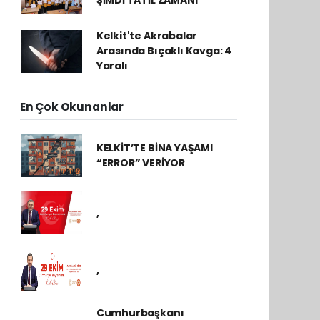
ŞİMDİ TATİL ZAMANI
Kelkit'te Akrabalar
Arasında Bıçaklı Kavga: 4
Yaralı
En Çok Okunanlar
KELKİT’TE BİNA YAŞAMI
“ERROR” VERİYOR
,
,
Cumhurbaşkanı