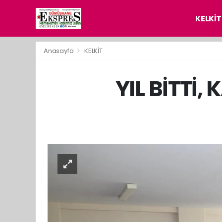
KELKİT
Anasayfa
KELKİT
YIL BİTTİ,