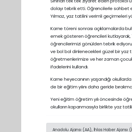
Sınıfları tek tek ziyaret eden protokol 
dolayı tebrik etti. Öğrencilerle soh
Yılmaz, yaz tatilini verimli geçirmeler
Karne töreni sonrası açıklamalarda bul
emek gösteren öğrencileri kutlayarak,
öğrencilerimizi gönülden tebrik ediyoru
ve bol bol dinlenecekleri güzel bir yaz 
öğretmenlerimize ve her zaman çocuklar
ifadelerini kullandı.
Karne heyecanının yaşandığı okullarda ö
de bir eğitim yılını daha geride bırakm
Yeni eğitim öğretim yılı öncesinde öğrenc
okulların kapanmasıyla birlikte yaz tat
Anadolu Ajansı (AA), İhlas Haber Ajansı 