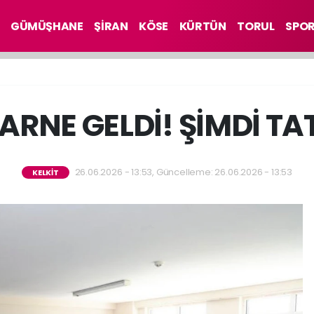
GÜMÜŞHANE
ŞİRAN
KÖSE
KÜRTÜN
TORUL
SPO
 KARNE GELDİ! ŞİMDİ T
26.06.2026 - 13:53, Güncelleme: 26.06.2026 - 13:53
KELKİT