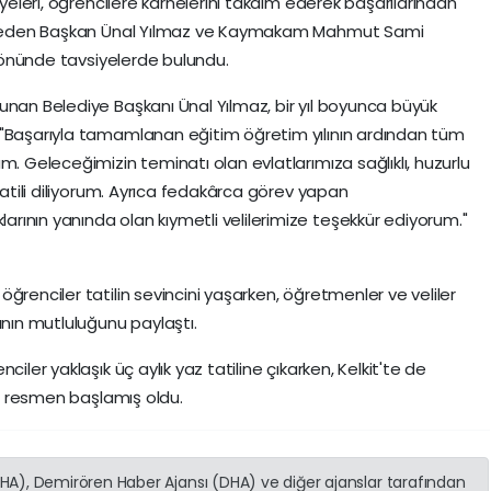
üyeleri, öğrencilere karnelerini takdim ederek başarılarından
bet eden Başkan Ünal Yılmaz ve Kaymakam Mahmut Sami
i yönünde tavsiyelerde bulundu.
unan Belediye Başkanı Ünal Yılmaz, bir yıl boyunca büyük
 "Başarıyla tamamlanan eğitim öğretim yılının ardından tüm
m. Geleceğimizin teminatı olan evlatlarımıza sağlıklı, huzurlu
tatili diliyorum. Ayrıca fedakârca görev yapan
ının yanında olan kıymetli velilerimize teşekkür ediyorum."
ğrenciler tatilin sevincini yaşarken, öğretmenler ve veliler
anın mutluluğunu paylaştı.
iler yaklaşık üç aylık yaz tatiline çıkarken, Kelkit'te de
ili resmen başlamış oldu.
(İHA), Demirören Haber Ajansı (DHA) ve diğer ajanslar tarafından