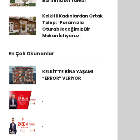
Barınma Evi Talebi
Kelkitli Kadınlardan Ortak
Talep: "Paramızla
Oturabileceğimiz Bir
Mekân İstiyoruz"
En Çok Okunanlar
KELKİT’TE BİNA YAŞAMI
“ERROR” VERİYOR
,
,