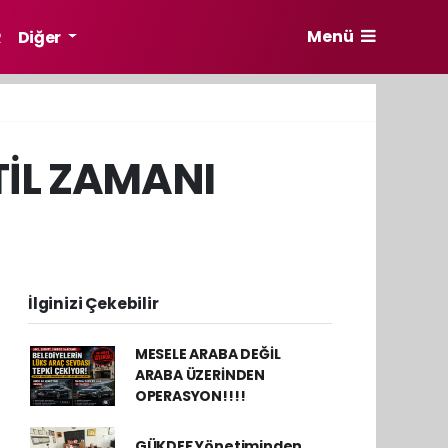
Menü
R
Diğer
ATİL ZAMANI
İlginizi Çekebilir
MESELE ARABA DEĞİL
ARABA ÜZERİNDEN
OPERASYON!!!!
GÜKDEF Yönetiminden