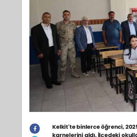
Kelkit'te binlerce öğrenci, 2
karnelerini aldı. İlçedeki ok