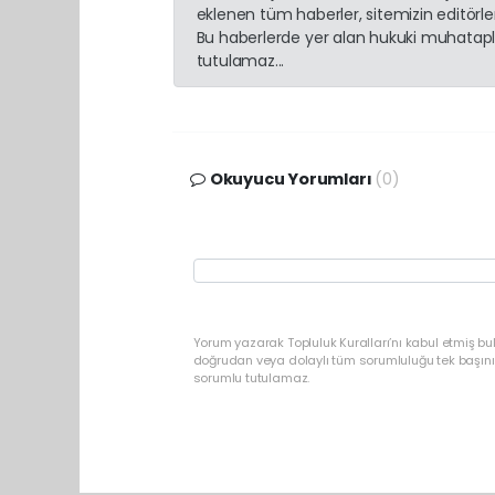
eklenen tüm haberler, sitemizin editörl
Bu haberlerde yer alan hukuki muhatapla
tutulamaz...
Okuyucu Yorumları
(0)
Yorum yazarak Topluluk Kuralları’nı kabul etmiş b
doğrudan veya dolaylı tüm sorumluluğu tek başınız
sorumlu tutulamaz.