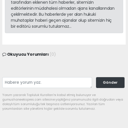
tarafından eklenen tüm haberler, sitemizin
editörlerinin müdahalesi olmadan ajans kanallarından
çekilmektedir. Bu haberlerde yer alan hukuki
muhataplar haberi geçen ajanslar olup sitemizin hiç
bir editörü sorumlu tutulamaz...
Okuyucu Yorumları
(0)
Gönder
Yorum yazarak Topluluk Kuralları’nı kabul etmiş bulunuyor ve
gumushaneekspres.com sitesine yaptığınız yorumunuzla ilgili doğrudan veya
dolaylı tüm sorumluluğu tek başınıza üstleniyorsunuz. Yazılan tüm
yorumlardan site yönetimi hiçbir şekilde sorumlu tutulamaz.