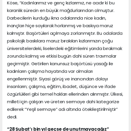
Köse, “Kadınlarımız ve genç kızlarımız, ne acıdır ki bu
karanlık sürecin en büyük mağdurlarından olmuştur.
Darbecilerin kurduğu ikna odalarında nice kadın,
inançları hiçe sayılarak horlanmış ve baskıya maruz
kalmıştır. Başörtüleri açılmaya zorlanmıştır. Bu odalarda
psikolojik baskılara maruz bırakılan kızlarımızın çoğu
üniversitelerdeki, liselerdeki eğitimlerini yarıda bırakmak
zorunda kalmış ve etkisi bugün dahi süren travmalar
geçirmiştir. Getirilen kanunsuz başörtüsü yasağı ile
kadınların çalışma hayatında var olmaları
engellenmiştir. Siyasi görüş ve inancından dolayı
insanların; çalışma, eğitim, ibadet, düşünce ve ifade
özgürlükleri gibi temel hakları ellerinden alınmıştır. Ülkesi,
milleti için çalışan ve üreten sermaye dahi kategorize
edilerek “Yeşil sermaye” adı altında ötekileştirilmiştir”
dedi.
“28 Şubat’ı bin yıl geçse de unutmayacağız”