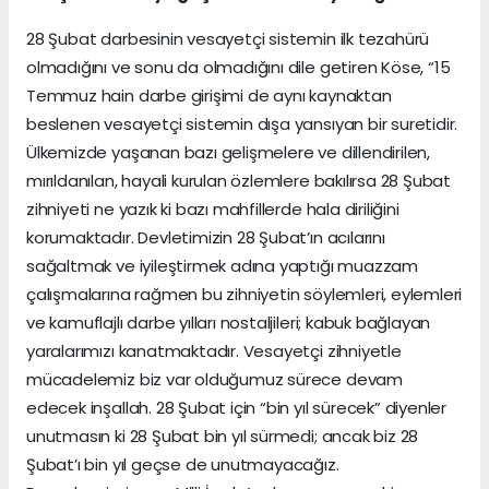
28 Şubat darbesinin vesayetçi sistemin ilk tezahürü
olmadığını ve sonu da olmadığını dile getiren Köse, “15
Temmuz hain darbe girişimi de aynı kaynaktan
beslenen vesayetçi sistemin dışa yansıyan bir suretidir.
Ülkemizde yaşanan bazı gelişmelere ve dillendirilen,
mırıldanılan, hayali kurulan özlemlere bakılırsa 28 Şubat
zihniyeti ne yazık ki bazı mahfillerde hala diriliğini
korumaktadır. Devletimizin 28 Şubat’ın acılarını
sağaltmak ve iyileştirmek adına yaptığı muazzam
çalışmalarına rağmen bu zihniyetin söylemleri, eylemleri
ve kamuflajlı darbe yılları nostaljileri; kabuk bağlayan
yaralarımızı kanatmaktadır. Vesayetçi zihniyetle
mücadelemiz biz var olduğumuz sürece devam
edecek inşallah. 28 Şubat için “bin yıl sürecek” diyenler
unutmasın ki 28 Şubat bin yıl sürmedi; ancak biz 28
Şubat’ı bin yıl geçse de unutmayacağız.