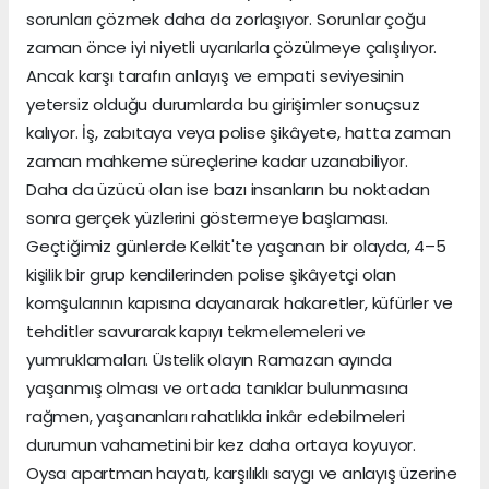
sorunları çözmek daha da zorlaşıyor. Sorunlar çoğu
zaman önce iyi niyetli uyarılarla çözülmeye çalışılıyor.
Ancak karşı tarafın anlayış ve empati seviyesinin
yetersiz olduğu durumlarda bu girişimler sonuçsuz
kalıyor. İş, zabıtaya veya polise şikâyete, hatta zaman
zaman mahkeme süreçlerine kadar uzanabiliyor.
Daha da üzücü olan ise bazı insanların bu noktadan
sonra gerçek yüzlerini göstermeye başlaması.
Geçtiğimiz günlerde Kelkit'te yaşanan bir olayda, 4–5
kişilik bir grup kendilerinden polise şikâyetçi olan
komşularının kapısına dayanarak hakaretler, küfürler ve
tehditler savurarak kapıyı tekmelemeleri ve
yumruklamaları. Üstelik olayın Ramazan ayında
yaşanmış olması ve ortada tanıklar bulunmasına
rağmen, yaşananları rahatlıkla inkâr edebilmeleri
durumun vahametini bir kez daha ortaya koyuyor.
Oysa apartman hayatı, karşılıklı saygı ve anlayış üzerine