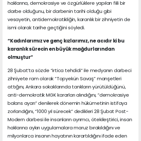
haklarına, demokrasiye ve özgürlüklere yapılan fiili bir
darbe olduğunu, bir darbenin tarihi olduğu gibi
vesayetin, antidemokratikliğin, karanlık bir zihniyetin de
ismi olarak tarihe geçtiğini söyledi.
“Kadınlarımız ve genç kızlarımız, ne acıdır ki bu
karanlık sürecin en büyük mağdurlarından
olmuştur”
28 Şubat’ta sözde “irtica tehdidi” ile medyanın darbeci
zihniyete ram olarak “Topyekün Savaş” manşetleri
attığını, Ankara sokaklarında tankların yürütüldüğünü,
anti-demokratik MGK kararları alındığını, “demokrasiye
balans ayarı” denilerek dönemin hükümetinin istifaya
zorlandığını, “1000 yıl sürecek” dedikleri 28 Şubat Post-
Modern darbesi ile insanların ayrımcı, ötekileştirici, insan
haklarına aykırı uygulamalara maruz bırakıldığını ve
milyonlarca insanın hayatının karartıldığını ifade eden