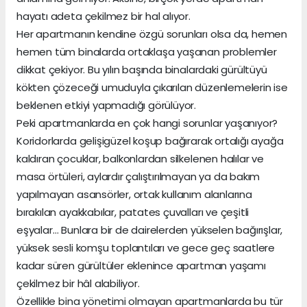
hayatı adeta çekilmez bir hal alıyor.
Her apartmanın kendine özgü sorunları olsa da, hemen
hemen tüm binalarda ortaklaşa yaşanan problemler
dikkat çekiyor. Bu yılın başında binalardaki gürültüyü
kökten çözeceği umuduyla çıkarılan düzenlemelerin ise
beklenen etkiyi yapmadığı görülüyor.
Peki apartmanlarda en çok hangi sorunlar yaşanıyor?
Koridorlarda gelişigüzel koşup bağırarak ortalığı ayağa
kaldıran çocuklar, balkonlardan silkelenen halılar ve
masa örtüleri, aylardır çalıştırılmayan ya da bakım
yapılmayan asansörler, ortak kullanım alanlarına
bırakılan ayakkabılar, patates çuvalları ve çeşitli
eşyalar… Bunlara bir de dairelerden yükselen bağırışlar,
yüksek sesli komşu toplantıları ve gece geç saatlere
kadar süren gürültüler eklenince apartman yaşamı
çekilmez bir hâl alabiliyor.
Özellikle bina yönetimi olmayan apartmanlarda bu tür