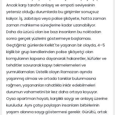
Ancak karşı tarafın anlayış ve empati seviyesinin
yetersiz olduğu durumlarda bu girişimler sonuçsuz
kalıyor. İş, zabıtaya veya polise şikâyete, hatta zaman
zaman mahkeme süreçlerine kadar uzanabiliyor.
Daha da üzücü olan ise bazı insanların bu noktadan
sonra gerçek yüzlerini göstermeye başlaması.
Geçtiğimiz günlerde Kelkit'te yaşanan bir olayda, 4–5
kişilik bir grup kendilerinden polise şikâyetçi olan
komşularının kapısına dayanarak hakaretler, küfürler ve
tehditler savurarak kapıyı tekmelemeleri ve
yumruklamaları. Üstelik olayın Ramazan ayında
yaşanmış olması ve ortada tanıklar bulunmasına
rağmen, yaşananları rahatlıkla inkâr edebilmeleri
durumun vahametini bir kez daha ortaya koyuyor.
Oysa apartman hayatı, karşılıklı saygı ve anlayış üzerine
kuruludur. Aynı çatıyı paylaşan insanların birbirlerinin
yaşam alanına saygı göstermesi gerekir. Gürültü, ortak