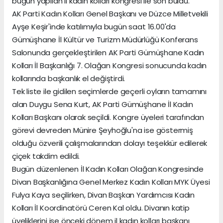
bugün yapılan il kadın kolları kongresi ile son buldu.
AK Parti Kadın Kolları Genel Başkanı ve Düzce Milletvekili
Ayşe Keşir'inde katılımıyla bugün saat 16.00'da
Gümüşhane İl Kültür ve Turizm Müdürlüğü Konferans
Salonunda gerçekleştirilen AK Parti Gümüşhane Kadın
Kolları İl Başkanlığı 7. Olağan Kongresi sonucunda kadın
kollarında başkanlık el değiştirdi.
Tek liste ile gidilen seçimlerde geçerli oyların tamamını
alan Duygu Sena Kurt, AK Parti Gümüşhane İl Kadın
Kolları Başkanı olarak seçildi. Kongre üyeleri tarafından
görevi devreden Münire Şeyhoğlu'na ise göstermiş
olduğu özverili çalışmalarından dolayı teşekkür edilerek
çiçek takdim edildi.
Bugün düzenlenen İl Kadın Kolları Olağan Kongresinde
Divan Başkanlığına Genel Merkez Kadın Kolları MYK Üyesi
Fulya Kaya seçilirken, Divan Başkan Yardımcısı Kadın
Kolları İl Koordinatörü Ceren Kal oldu. Divanın katip
üyeliklerini ise önceki dönem il kadın kolları başkanı