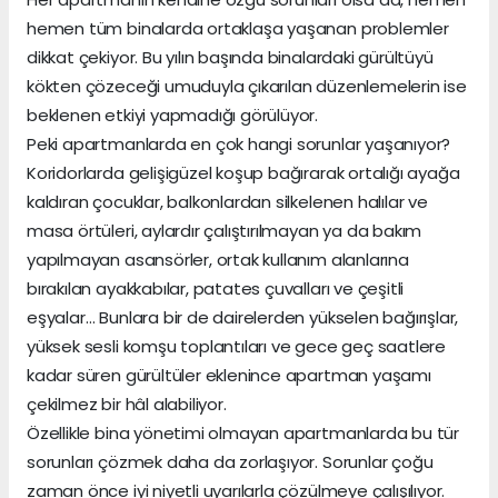
hemen tüm binalarda ortaklaşa yaşanan problemler
dikkat çekiyor. Bu yılın başında binalardaki gürültüyü
kökten çözeceği umuduyla çıkarılan düzenlemelerin ise
beklenen etkiyi yapmadığı görülüyor.
Peki apartmanlarda en çok hangi sorunlar yaşanıyor?
Koridorlarda gelişigüzel koşup bağırarak ortalığı ayağa
kaldıran çocuklar, balkonlardan silkelenen halılar ve
masa örtüleri, aylardır çalıştırılmayan ya da bakım
yapılmayan asansörler, ortak kullanım alanlarına
bırakılan ayakkabılar, patates çuvalları ve çeşitli
eşyalar… Bunlara bir de dairelerden yükselen bağırışlar,
yüksek sesli komşu toplantıları ve gece geç saatlere
kadar süren gürültüler eklenince apartman yaşamı
çekilmez bir hâl alabiliyor.
Özellikle bina yönetimi olmayan apartmanlarda bu tür
sorunları çözmek daha da zorlaşıyor. Sorunlar çoğu
zaman önce iyi niyetli uyarılarla çözülmeye çalışılıyor.