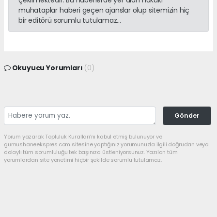
çekilmektedir. Bu haberlerde yer alan hukuki
muhataplar haberi geçen ajanslar olup sitemizin hiç
bir editörü sorumlu tutulamaz...
Okuyucu Yorumları
(0)
Gönder
Yorum yazarak Topluluk Kuralları’nı kabul etmiş bulunuyor ve
gumushaneekspres.com sitesine yaptığınız yorumunuzla ilgili doğrudan veya
dolaylı tüm sorumluluğu tek başınıza üstleniyorsunuz. Yazılan tüm
yorumlardan site yönetimi hiçbir şekilde sorumlu tutulamaz.