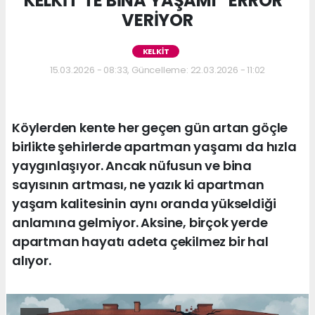
KELKİT’TE BİNA YAŞAMI “ERROR”
VERİYOR
KELKİT
15.03.2026 - 08:33, Güncelleme: 22.03.2026 - 11:02
Köylerden kente her geçen gün artan göçle
birlikte şehirlerde apartman yaşamı da hızla
yaygınlaşıyor. Ancak nüfusun ve bina
sayısının artması, ne yazık ki apartman
yaşam kalitesinin aynı oranda yükseldiği
anlamına gelmiyor. Aksine, birçok yerde
apartman hayatı adeta çekilmez bir hal
alıyor.