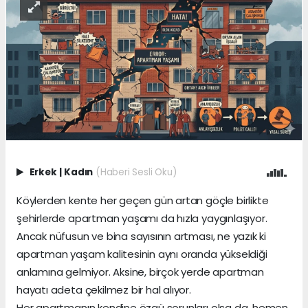
Erkek
|
Kadın
(Haberi Sesli Oku)
Köylerden kente her geçen gün artan göçle birlikte
şehirlerde apartman yaşamı da hızla yaygınlaşıyor.
Ancak nüfusun ve bina sayısının artması, ne yazık ki
apartman yaşam kalitesinin aynı oranda yükseldiği
anlamına gelmiyor. Aksine, birçok yerde apartman
hayatı adeta çekilmez bir hal alıyor.
Her apartmanın kendine özgü sorunları olsa da, hemen