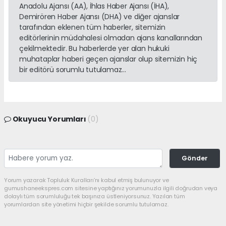
Anadolu Ajansı (AA), İhlas Haber Ajansı (İHA),
Demirören Haber Ajansı (DHA) ve diğer ajanslar
tarafından eklenen tüm haberler, sitemizin
editörlerinin müdahalesi olmadan ajans kanallarından
çekilmektedir. Bu haberlerde yer alan hukuki
muhataplar haberi geçen ajanslar olup sitemizin hiç
bir editörü sorumlu tutulamaz...
Okuyucu Yorumları
(0)
Gönder
Yorum yazarak Topluluk Kuralları’nı kabul etmiş bulunuyor ve
gumushaneekspres.com sitesine yaptığınız yorumunuzla ilgili doğrudan veya
dolaylı tüm sorumluluğu tek başınıza üstleniyorsunuz. Yazılan tüm
yorumlardan site yönetimi hiçbir şekilde sorumlu tutulamaz.