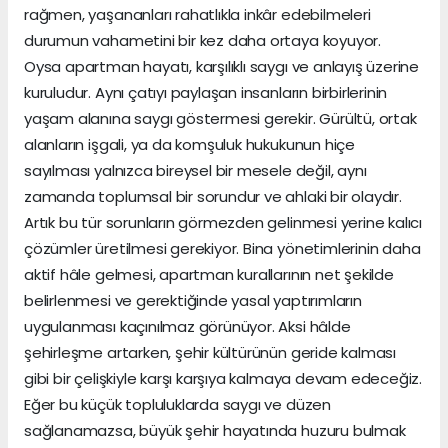
rağmen, yaşananları rahatlıkla inkâr edebilmeleri
durumun vahametini bir kez daha ortaya koyuyor.
Oysa apartman hayatı, karşılıklı saygı ve anlayış üzerine
kuruludur. Aynı çatıyı paylaşan insanların birbirlerinin
yaşam alanına saygı göstermesi gerekir. Gürültü, ortak
alanların işgali, ya da komşuluk hukukunun hiçe
sayılması yalnızca bireysel bir mesele değil, aynı
zamanda toplumsal bir sorundur ve ahlaki bir olaydır.
Artık bu tür sorunların görmezden gelinmesi yerine kalıcı
çözümler üretilmesi gerekiyor. Bina yönetimlerinin daha
aktif hâle gelmesi, apartman kurallarının net şekilde
belirlenmesi ve gerektiğinde yasal yaptırımların
uygulanması kaçınılmaz görünüyor. Aksi hâlde
şehirleşme artarken, şehir kültürünün geride kalması
gibi bir çelişkiyle karşı karşıya kalmaya devam edeceğiz.
Eğer bu küçük topluluklarda saygı ve düzen
sağlanamazsa, büyük şehir hayatında huzuru bulmak