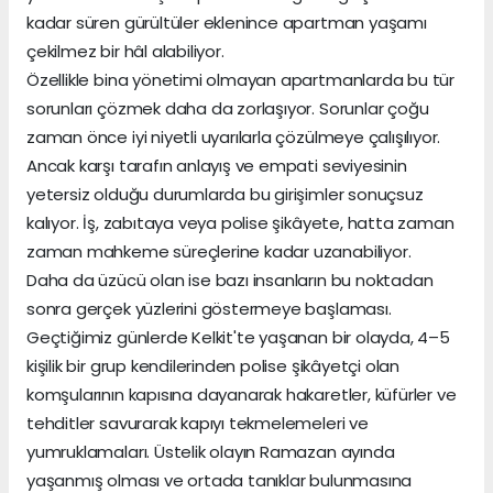
kadar süren gürültüler eklenince apartman yaşamı
çekilmez bir hâl alabiliyor.
Özellikle bina yönetimi olmayan apartmanlarda bu tür
sorunları çözmek daha da zorlaşıyor. Sorunlar çoğu
zaman önce iyi niyetli uyarılarla çözülmeye çalışılıyor.
Ancak karşı tarafın anlayış ve empati seviyesinin
yetersiz olduğu durumlarda bu girişimler sonuçsuz
kalıyor. İş, zabıtaya veya polise şikâyete, hatta zaman
zaman mahkeme süreçlerine kadar uzanabiliyor.
Daha da üzücü olan ise bazı insanların bu noktadan
sonra gerçek yüzlerini göstermeye başlaması.
Geçtiğimiz günlerde Kelkit'te yaşanan bir olayda, 4–5
kişilik bir grup kendilerinden polise şikâyetçi olan
komşularının kapısına dayanarak hakaretler, küfürler ve
tehditler savurarak kapıyı tekmelemeleri ve
yumruklamaları. Üstelik olayın Ramazan ayında
yaşanmış olması ve ortada tanıklar bulunmasına