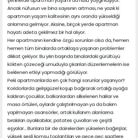
şehirlerde apartman yaşamı da hızla yaygınlaşıyor.
Ancak nüfusun ve bina sayısının artması, ne yazık ki
apartman yaşam kalitesinin aynı oranda yükseldiği
anlamına gelmiyor. Aksine, birçok yerde apartman
hayatı adeta çekilmez bir hal alıyor.
Her apartmanın kendine özgü sorunları olsa da, hemen
hemen tüm binalarda ortaklaşa yaşanan problemler
dikkat çekiyor. Bu yılın başında binalardaki gürültüyü
kökten çözeceği umuduyla çıkarılan düzenlemelerin ise
beklenen etkiyi yapmadığı görülüyor.
Peki apartmanlarda en çok hangi sorunlar yaşanıyor?
Koridorlarda gelişigüzel koşup bağırarak ortalığı ayağa
kaldıran çocuklar, balkonlardan silkelenen halılar ve
masa örtüleri, aylardır çalıştırılmayan ya da bakım
yapılmayan asansörler, ortak kullanım alanlarına
bırakılan ayakkabılar, patates çuvalları ve çeşitli
eşyalar… Bunlara bir de dairelerden yükselen bağırışlar,
yüksek sesli komşu toplantıları ve gece geç saatlere