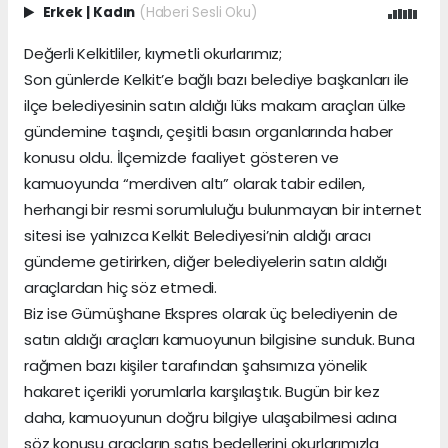
Erkek
|
Kadın
(Haberi Sesli Oku)
Değerli Kelkitliler, kıymetli okurlarımız;
Son günlerde Kelkit’e bağlı bazı belediye başkanları ile
ilçe belediyesinin satın aldığı lüks makam araçları ülke
gündemine taşındı, çeşitli basın organlarında haber
konusu oldu. İlçemizde faaliyet gösteren ve
kamuoyunda “merdiven altı” olarak tabir edilen,
herhangi bir resmi sorumluluğu bulunmayan bir internet
sitesi ise yalnızca Kelkit Belediyesi’nin aldığı aracı
gündeme getirirken, diğer belediyelerin satın aldığı
araçlardan hiç söz etmedi.
Biz ise Gümüşhane Ekspres olarak üç belediyenin de
satın aldığı araçları kamuoyunun bilgisine sunduk. Buna
rağmen bazı kişiler tarafından şahsımıza yönelik
hakaret içerikli yorumlarla karşılaştık. Bugün bir kez
daha, kamuoyunun doğru bilgiye ulaşabilmesi adına
söz konusu araçların satış bedellerini okurlarımızla