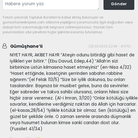
Gönder
Yorum yazarak Topluluk Kuralları’nı kabul etmiş bulunuyor ve
gumushaneekspres.com sitesine yaptığınız yorumunuzla ilgili doğrudan veya
dolaylı tüm sorumluluğu tek başınıza üstleniyorsunuz. Yazılan tüm
yorumlardan site yönetimi hiçbir şekilde sorumlu tutulamaz.
Gümüşhane’li
(26.06.2026 22:46 - #370)
NİYET HAYR, AKİBET HAYR “Ateşin odunu bitirdiği gibi haset de
iyilikleri yer bitirir.” (Ebu Davud, Edep,44) “Allah’ın sizi
birbirinize üstün kılmasına haset etmeyiniz” (en-Nisa 4/32)
“Haset ettiğinde, kasetçinin şerrinden sabahın rabbine
sığınırım.”(el Felak 113/5) “Size bir iyilik dokunsa, bu onları
tasalandırır. Başınıza bir musibet gelse, buna da sevinirler.
Eğer sabreder ve takva sahibi olursanız, onların hilesi size
hiçbir zarar veremez. (Al-i İmran, 3/120) “Onlar kötülüğü iyilikle
savarlar, kendilerine verdiğimiz rızıktan da Allah için harcarlar.
(el-kasas,28/54) “İyilikle kötülük bir olmaz. Sen (kötülüğü) en
güzel bir şekilde önle. O zaman seninle arasında düşmanlık
veya husumet bulunan kimse sanki candan dost olur.
(Fussilet 41/34)