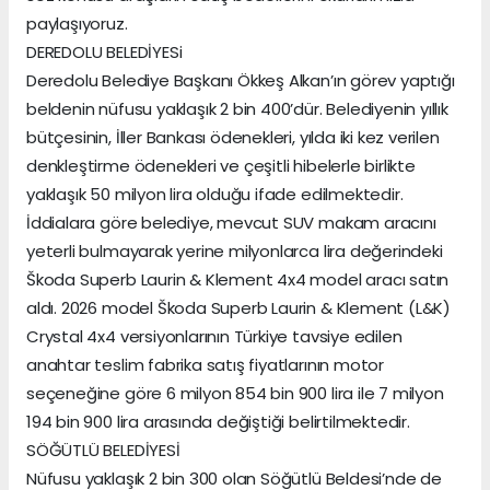
paylaşıyoruz.
DEREDOLU BELEDİYESi
Deredolu Belediye Başkanı Ökkeş Alkan’ın görev yaptığı
beldenin nüfusu yaklaşık 2 bin 400’dür. Belediyenin yıllık
bütçesinin, İller Bankası ödenekleri, yılda iki kez verilen
denkleştirme ödenekleri ve çeşitli hibelerle birlikte
yaklaşık 50 milyon lira olduğu ifade edilmektedir.
İddialara göre belediye, mevcut SUV makam aracını
yeterli bulmayarak yerine milyonlarca lira değerindeki
Škoda Superb Laurin & Klement 4x4 model aracı satın
aldı. 2026 model Škoda Superb Laurin & Klement (L&K)
Crystal 4x4 versiyonlarının Türkiye tavsiye edilen
anahtar teslim fabrika satış fiyatlarının motor
seçeneğine göre 6 milyon 854 bin 900 lira ile 7 milyon
194 bin 900 lira arasında değiştiği belirtilmektedir.
SÖĞÜTLÜ BELEDİYESİ
Nüfusu yaklaşık 2 bin 300 olan Söğütlü Beldesi’nde de