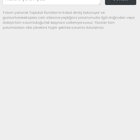
Yorum yazarak Topluluk Kuralları’nı kabul etmiş bulunuyor ve
gumushaneekspres.com sitesine yaptığınız yorumunuzla ilgili doğrudan veya
dolaylı tüm sorumluluğu tek başınıza üstleniyorsunuz. Yazılan tüm
yorumlardan site yönetimi hiçbir şekilde sorumlu tutulamaz.