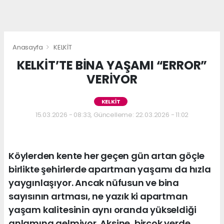
Anasayfa
KELKİT
KELKİT’TE BİNA YAŞAMI “ERROR”
VERİYOR
KELKİT
15.03.2026 - 08:33, Güncelleme: 22.03.2026 - 11:02
Köylerden kente her geçen gün artan göçle
birlikte şehirlerde apartman yaşamı da hızla
yaygınlaşıyor. Ancak nüfusun ve bina
sayısının artması, ne yazık ki apartman
yaşam kalitesinin aynı oranda yükseldiği
anlamına gelmiyor. Aksine, birçok yerde