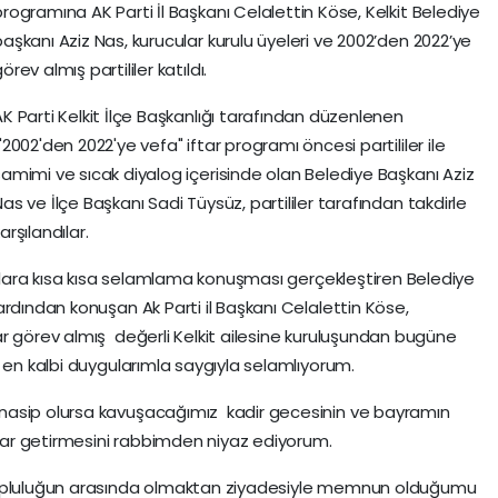
programına AK Parti İl Başkanı Celalettin Köse, Kelkit Belediye
başkanı Aziz Nas, kurucular kurulu üyeleri ve 2002’den 2022’ye
örev almış partililer katıldı.
AK Parti Kelkit İlçe Başkanlığı tarafından düzenlenen
2002'den 2022'ye vefa" iftar programı öncesi partililer ile
samimi ve sıcak diyalog içerisinde olan Belediye Başkanı Aziz
as ve İlçe Başkanı Sadi Tüysüz, partililer tarafından takdirle
arşılandılar.
nuklara kısa kısa selamlama konuşması gerçekleştiren Belediye
ardından konuşan Ak Parti il Başkanı Celalettin Köse,
r görev almış değerli Kelkit ailesine kuruluşundan bugüne
 en kalbi duygularımla saygıyla selamlıyorum.
nasip olursa kavuşacağımız kadir gecesinin ve bayramın
ırlar getirmesini rabbimden niyaz ediyorum.
topluluğun arasında olmaktan ziyadesiyle memnun olduğumu