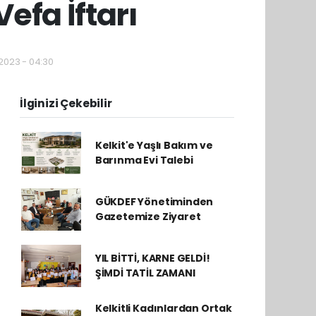
efa İftarı
2023 - 04:30
İlginizi Çekebilir
Kelkit'e Yaşlı Bakım ve
Barınma Evi Talebi
GÜKDEF Yönetiminden
Gazetemize Ziyaret
YIL BİTTİ, KARNE GELDİ!
ŞİMDİ TATİL ZAMANI
Kelkitli Kadınlardan Ortak