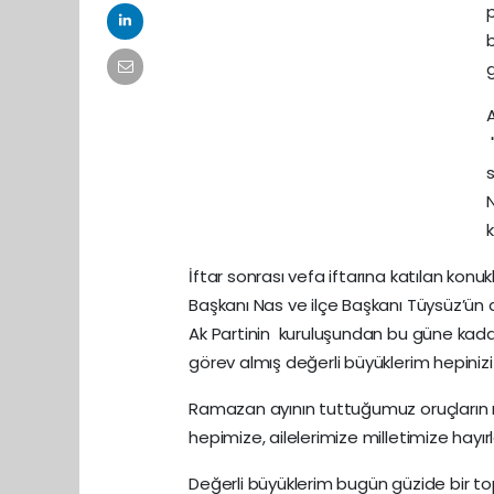
g
"
N
k
İftar sonrası vefa iftarına katılan ko
Başkanı Nas ve ilçe Başkanı Tüysüz’ün 
Ak Partinin kuruluşundan bu güne kada
görev almış değerli büyüklerim hepinizi
Ramazan ayının tuttuğumuz oruçların 
hepimize, ailelerimize milletimize hay
Değerli büyüklerim bugün güzide bir 