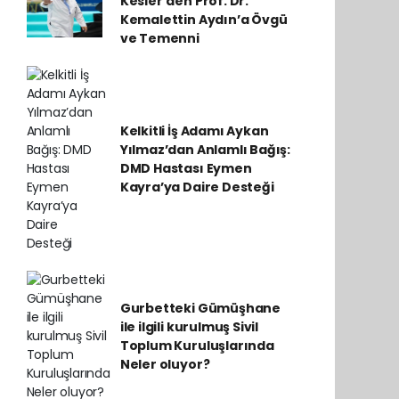
Kesler’den Prof. Dr.
Kemalettin Aydın’a Övgü
ve Temenni
Kelkitli İş Adamı Aykan
Yılmaz’dan Anlamlı Bağış:
DMD Hastası Eymen
Kayra’ya Daire Desteği
Gurbetteki Gümüşhane
ile ilgili kurulmuş Sivil
Toplum Kuruluşlarında
Neler oluyor?