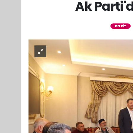
Ak Parti'
KELKİT