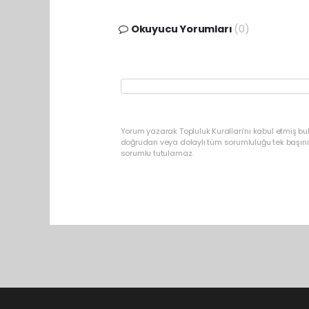
Okuyucu Yorumları
(0)
Yorum yazarak Topluluk Kuralları’nı kabul etmiş b
doğrudan veya dolaylı tüm sorumluluğu tek başınız
sorumlu tutulamaz.