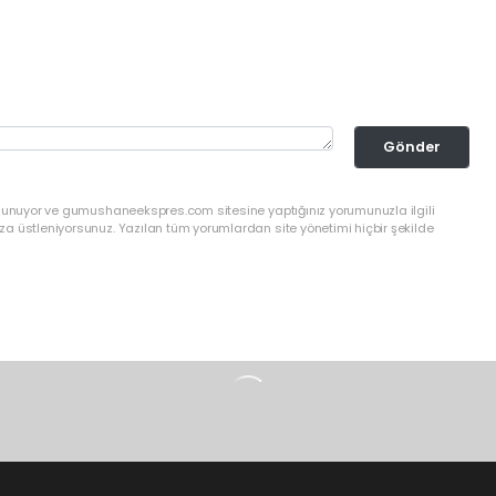
Gönder
ulunuyor ve gumushaneekspres.com sitesine yaptığınız yorumunuzla ilgili
a üstleniyorsunuz. Yazılan tüm yorumlardan site yönetimi hiçbir şekilde