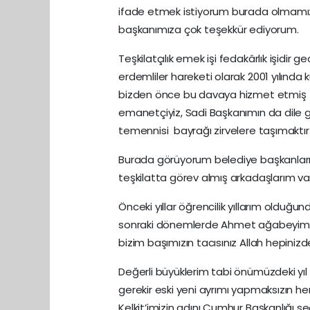
ifade etmek istiyorum burada olmamıza
başkanımıza çok teşekkür ediyorum.
Teşkilatçılık emek işi fedakârlık işidir 
erdemliler hareketi olarak 2001 yılında 
bizden önce bu davaya hizmet etmiş si
emanetçiyiz, Sadi Başkanımın da dile ge
temennisi bayrağı zirvelere taşımaktır
Burada görüyorum belediye başkanlarım
teşkilatta görev almış arkadaşlarım var 
Önceki yıllar öğrencilik yıllarım oldu
sonraki dönemlerde Ahmet ağabeyimin ne 
bizim başımızın tacısınız Allah hepinizden 
Değerli büyüklerim tabi önümüzdeki yıl s
gerekir eski yeni ayrımı yapmaksızın her
Kelkit’imizin adını Cumhur Başkanlığı