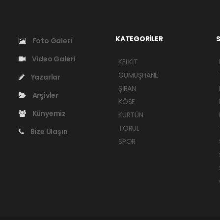
KATEGORİLER
S
Foto Galeri
Video Galeri
KELKİT
GÜMÜŞHANE
Yazarlar
ŞİRAN
Arşivler
KÖSE
Künyemiz
KÜRTÜN
TORUL
Bize Ulaşın
SPOR