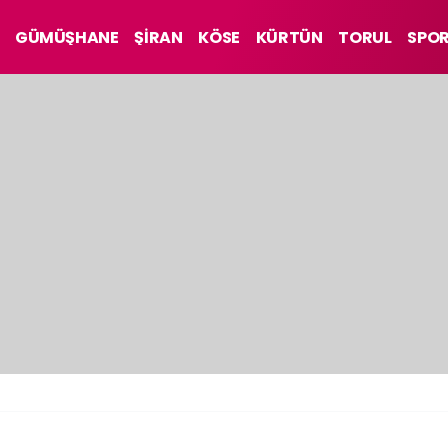
GÜMÜŞHANE
ŞİRAN
KÖSE
KÜRTÜN
TORUL
SPO