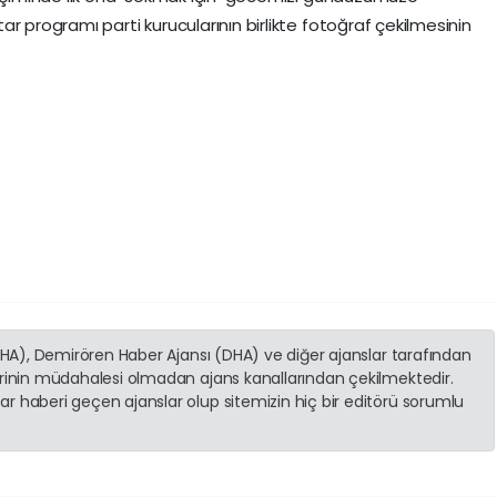
r programı parti kurucularının birlikte fotoğraf çekilmesinin
(İHA), Demirören Haber Ajansı (DHA) ve diğer ajanslar tarafından
erinin müdahalesi olmadan ajans kanallarından çekilmektedir.
r haberi geçen ajanslar olup sitemizin hiç bir editörü sorumlu