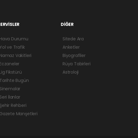
ERVİSLER
DİĞER
Hava Durumu
Sitede Ara
Yol ve Trafik
Anketler
Namaz Vakitleri
Biyografiler
Eczaneler
Rüya Tabirleri
Lig Fikstürü
Astroloji
Tarihte Bugün
Sinemalar
Seri İlanlar
Şehir Rehberi
Gazete Manşetleri