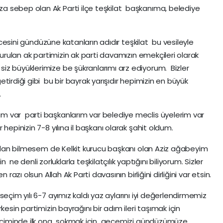
 sebep olan Ak Parti ilçe teşkilat başkanıma, belediye
gecesini gündüzüne katanların adıdır teşkilat bu vesileyle
kurulan ak partimizin ak parti davamızın emekçileri olarak
z büyüklerimize be şükranlarımı arz ediyorum. Bizler
tirdiği gibi bu bir bayrak yarışıdır hepimizin en büyük
.
 var parti başkanlarım var belediye meclis üyelerim var
hepinizin 7-8 yılına il başkanı olarak şahit oldum.
ğundan bilmesem de Kelkit kurucu başkanı olan Aziz ağabeyim
denli zorluklarla teşkilatçılık yaptığını biliyorum. Sizler
razı olsun Allah Ak Parti davasının birliğini dirliğini var etsin.
eçim yılı 6-7 ayımız kaldı yaz aylarını iyi değerlendirmemiz
kesin partimizin bayrağını bir adım ileri taşımak için
 seçiminde ilk ona sokmak için gecemizi gündüzümüze