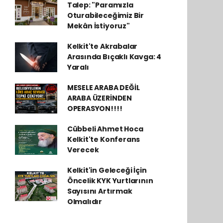
Talep: "Paramızla
Oturabileceğimiz Bir
Mekân İstiyoruz"
Kelkit'te Akrabalar
Arasında Bıçaklı Kavga: 4
Yaralı
MESELE ARABA DEĞİL
ARABA ÜZERİNDEN
OPERASYON!!!!
Cübbeli Ahmet Hoca
Kelkit'te Konferans
Verecek
Kelkit'in Geleceği İçin
Öncelik KYK Yurtlarının
Sayısını Artırmak
Olmalıdır