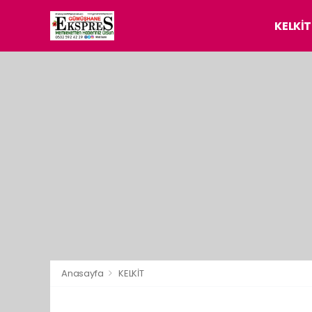
KELKİT
Anasayfa
KELKİT