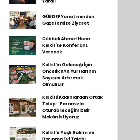
Yaralı
GÜKDEF Yönetiminden
Gazetemize Ziyaret
Cübbeli Ahmet Hoca
Kelkit'te Konferans
Verecek
Kelkit'in Geleceği İçin
Öncelik KYK Yurtlarının
Sayısını Artırmak
Olmalıdır
Kelkitli Kadınlardan Ortak
Talep: "Paramızla
Oturabileceğimiz Bir
Mekân İstiyoruz"
Kelkit'e Yaşlı Bakım ve
Barınma Evi Talebi