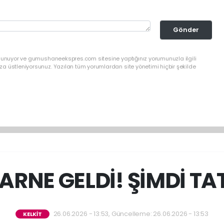
Gönder
ulunuyor ve gumushaneekspres.com sitesine yaptığınız yorumunuzla ilgili
a üstleniyorsunuz. Yazılan tüm yorumlardan site yönetimi hiçbir şekilde
 KARNE GELDİ! ŞİMDİ T
26.06.2026 - 13:53, Güncelleme: 26.06.2026 - 13:53
KELKİT