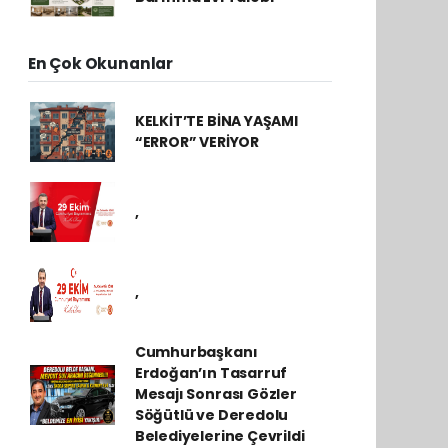
En Çok Okunanlar
KELKİT’TE BİNA YAŞAMI
“ERROR” VERİYOR
,
,
Cumhurbaşkanı
Erdoğan’ın Tasarruf
Mesajı Sonrası Gözler
Söğütlü ve Deredolu
Belediyelerine Çevrildi