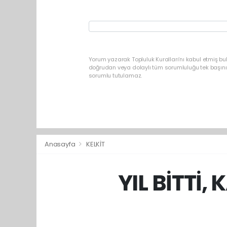
Yorum yazarak Topluluk Kuralları’nı kabul etmiş b
doğrudan veya dolaylı tüm sorumluluğu tek başınız
sorumlu tutulamaz.
Anasayfa
KELKİT
YIL BİTTİ,