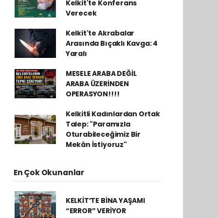
Kelkit'te Konferans
Verecek
Kelkit'te Akrabalar
Arasında Bıçaklı Kavga: 4
Yaralı
MESELE ARABA DEĞİL
ARABA ÜZERİNDEN
OPERASYON!!!!
Kelkitli Kadınlardan Ortak
Talep: "Paramızla
Oturabileceğimiz Bir
Mekân İstiyoruz"
En Çok Okunanlar
KELKİT’TE BİNA YAŞAMI
“ERROR” VERİYOR