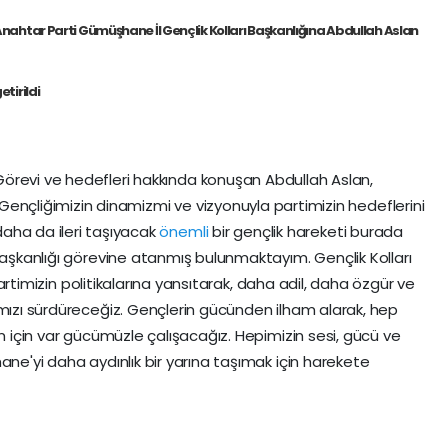
nahtar Parti Gümüşhane İl Gençlik Kolları Başkanlığına Abdullah Aslan
etirildi
Görevi ve hedefleri hakkında konuşan Abdullah Aslan,
"Gençliğimizin dinamizmi ve vizyonuyla partimizin hedeflerini
daha da ileri taşıyacak
önemli
bir gençlik hareketi burada
Başkanlığı görevine atanmış bulunmaktayım. Gençlik Kolları
 partimizin politikalarına yansıtarak, daha adil, daha özgür ve
ımızı sürdüreceğiz. Gençlerin gücünden ilham alarak, hep
um için var gücümüzle çalışacağız. Hepimizin sesi, gücü ve
ane'yi daha aydınlık bir yarına taşımak için harekete