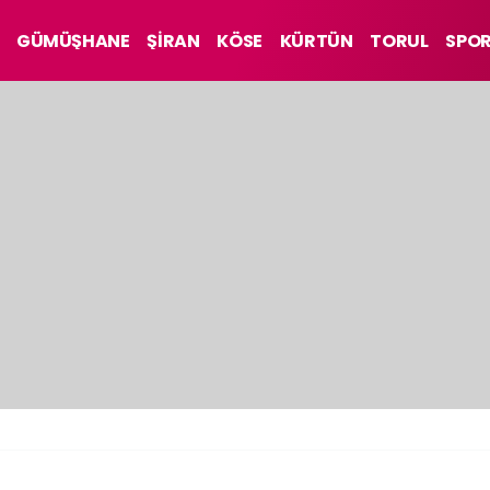
GÜMÜŞHANE
ŞİRAN
KÖSE
KÜRTÜN
TORUL
SPO