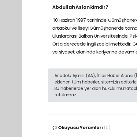
Abdullah Aslan kimdir?
10 Haziran 1997 tarihinde Gümüşhane’d
ortaokul ve liseyi Gümüşhane’de tamam
Uluslararası Balkan Üniversitesinde, P
Orta derecede İngilizce bilmektedir.
ve siyaset alanında kariyerine devam 
Anadolu Ajansı (AA), İhlas Haber Ajansı 
eklenen tüm haberler, sitemizin editörl
Bu haberlerde yer alan hukuki muhatapla
tutulamaz...
Okuyucu Yorumları
(0)