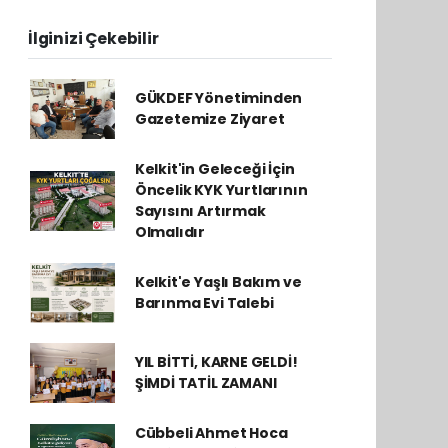
İlginizi Çekebilir
GÜKDEF Yönetiminden
Gazetemize Ziyaret
Kelkit'in Geleceği İçin
Öncelik KYK Yurtlarının
Sayısını Artırmak
Olmalıdır
Kelkit'e Yaşlı Bakım ve
Barınma Evi Talebi
YIL BİTTİ, KARNE GELDİ!
ŞİMDİ TATİL ZAMANI
Cübbeli Ahmet Hoca