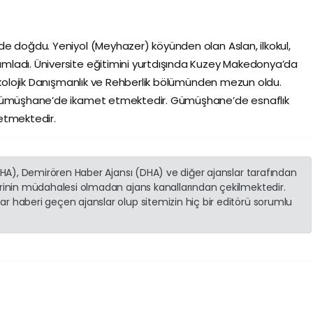
e doğdu. Yeniyol (Meyhazer) köyünden olan Aslan, ilkokul,
ladı. Üniversite eğitimini yurtdışında Kuzey Makedonya’da
sikolojik Danışmanlık ve Rehberlik bölümünden mezun oldu.
 Gümüşhane’de ikamet etmektedir. Gümüşhane’de esnaflık
etmektedir.
(İHA), Demirören Haber Ajansı (DHA) ve diğer ajanslar tarafından
erinin müdahalesi olmadan ajans kanallarından çekilmektedir.
r haberi geçen ajanslar olup sitemizin hiç bir editörü sorumlu