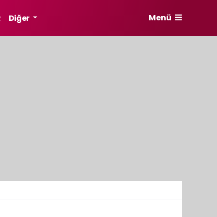
Menü
R
Diğer