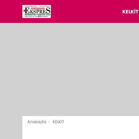
KELKİT
Anasayfa
KELKİT