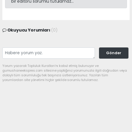
bir editörü sorumlu tutulamaz...
Okuyucu Yorumları
(0)
Gönder
Yorum yazarak Topluluk Kuralları’nı kabul etmiş bulunuyor ve
gumushaneekspres.com sitesine yaptığınız yorumunuzla ilgili doğrudan veya
dolaylı tüm sorumluluğu tek başınıza üstleniyorsunuz. Yazılan tüm
yorumlardan site yönetimi hiçbir şekilde sorumlu tutulamaz.