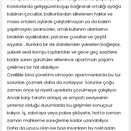
Koridorlarda gelişigüzel koşup bağırarak ortalığı ayağa
kaldıran çocuklar, balkonlardan silkelenen halılar ve
masa örtüleri, aylardır çalıştırılmayan ya da bakım
yapılmayan asansörler, ortak kullanım alanlarına
bırakılan ayakkabılar, patates çuvalları ve çeşitli
eşyalar… Bunlara bir de dairelerden yükselen bağırışlar,
yüksek sesli komşu toplantıları ve gece geç saatlere
kadar süren gürültüler eklenince apartman yaşamı
çekilmez bir hâl alabiliyor.
Özellikle bina yönetimi olmayan apartmanlarda bu tür
sorunları çözmek daha da zorlaşıyor. Sorunlar çoğu
zaman önce iyi niyetli uyarılarla çözülmeye çalışılıyor.
Ancak karşı tarafın anlayış ve empati seviyesinin
yetersiz olduğu durumlarda bu girişimler sonuçsuz
kalıyor. İş, zabıtaya veya polise şikâyete, hatta zaman
zaman mahkeme süreçlerine kadar uzanabiliyor.
Daha da üzücü olan ise bazı insanların bu noktadan