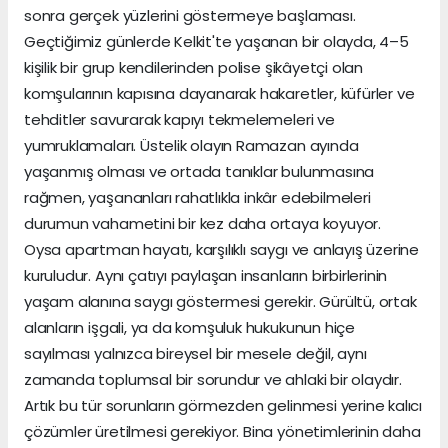
sonra gerçek yüzlerini göstermeye başlaması.
Geçtiğimiz günlerde Kelkit'te yaşanan bir olayda, 4–5
kişilik bir grup kendilerinden polise şikâyetçi olan
komşularının kapısına dayanarak hakaretler, küfürler ve
tehditler savurarak kapıyı tekmelemeleri ve
yumruklamaları. Üstelik olayın Ramazan ayında
yaşanmış olması ve ortada tanıklar bulunmasına
rağmen, yaşananları rahatlıkla inkâr edebilmeleri
durumun vahametini bir kez daha ortaya koyuyor.
Oysa apartman hayatı, karşılıklı saygı ve anlayış üzerine
kuruludur. Aynı çatıyı paylaşan insanların birbirlerinin
yaşam alanına saygı göstermesi gerekir. Gürültü, ortak
alanların işgali, ya da komşuluk hukukunun hiçe
sayılması yalnızca bireysel bir mesele değil, aynı
zamanda toplumsal bir sorundur ve ahlaki bir olaydır.
Artık bu tür sorunların görmezden gelinmesi yerine kalıcı
çözümler üretilmesi gerekiyor. Bina yönetimlerinin daha