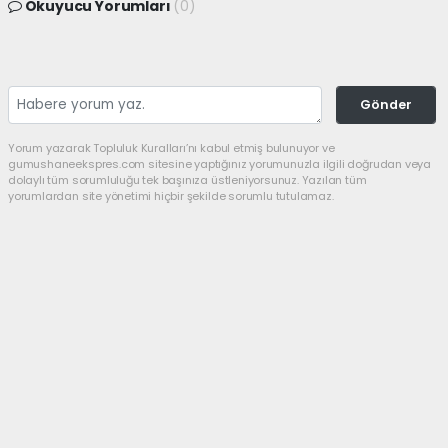
Okuyucu Yorumları
(0)
Gönder
Yorum yazarak Topluluk Kuralları’nı kabul etmiş bulunuyor ve
gumushaneekspres.com sitesine yaptığınız yorumunuzla ilgili doğrudan veya
dolaylı tüm sorumluluğu tek başınıza üstleniyorsunuz. Yazılan tüm
yorumlardan site yönetimi hiçbir şekilde sorumlu tutulamaz.