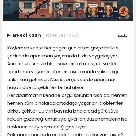
Erkek
|
Kadın
(Haberi Sesli Oku)
Köylerden kente her geçen gün artan göçle birlikte
şehirlerde apartman yaşamı da hızla yaygınlaşıyor.
Ancak nüfusun ve bina sayısının artması, ne yazık ki
apartman yaşam kalitesinin aynı oranda yükseldiği
anlamına gelmiyor. Aksine, birçok yerde apartman
hayatı adeta çekilmez bir hal alıyor.
Her apartmanın kendine özgü sorunları olsa da, hemen
hemen tüm binalarda ortaklaşa yaşanan problemler
dikkat çekiyor. Bu yılın başında binalardaki gürültüyü
kökten çözeceği umuduyla çıkarılan düzenlemelerin ise
beklenen etkiyi yapmadığı görülüyor.
Peki apartmanlarda en çok hangi sorunlar yaşanıyor?