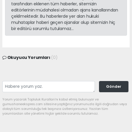
tarafından eklenen tüm haberler, sitemizin
editörlerinin müdahalesi olmadan ajans kanallarından
çekilmektedir. Bu haberlerde yer alan hukuki
muhataplar haberi geçen ajanslar olup sitemizin hiç
bir editörü sorumlu tutulamaz...
Okuyucu Yorumları
(0)
Gönder
Yorum yazarak Topluluk Kuralları’nı kabul etmiş bulunuyor ve
gumushaneekspres.com sitesine yaptığınız yorumunuzla ilgili doğrudan veya
dolaylı tüm sorumluluğu tek başınıza üstleniyorsunuz. Yazılan tüm
yorumlardan site yönetimi hiçbir şekilde sorumlu tutulamaz.