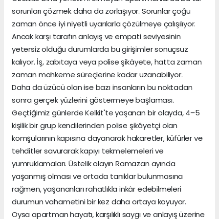
sorunları çözmek daha da zorlaşıyor. Sorunlar çoğu
zaman önce iyi niyetli uyarılarla çözülmeye çalışılıyor.
Ancak karşı tarafın anlayış ve empati seviyesinin
yetersiz olduğu durumlarda bu girişimler sonuçsuz
kalıyor. İş, zabıtaya veya polise şikâyete, hatta zaman
zaman mahkeme süreçlerine kadar uzanabiliyor.
Daha da üzücü olan ise bazı insanların bu noktadan
sonra gerçek yüzlerini göstermeye başlaması.
Geçtiğimiz günlerde Kelkit'te yaşanan bir olayda, 4–5
kişilik bir grup kendilerinden polise şikâyetçi olan
komşularının kapısına dayanarak hakaretler, küfürler ve
tehditler savurarak kapıyı tekmelemeleri ve
yumruklamaları. Üstelik olayın Ramazan ayında
yaşanmış olması ve ortada tanıklar bulunmasına
rağmen, yaşananları rahatlıkla inkâr edebilmeleri
durumun vahametini bir kez daha ortaya koyuyor.
Oysa apartman hayatı, karşılıklı saygı ve anlayış üzerine