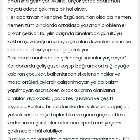
anlamına gelmiyor. Aksine, birçok yerde apartman
hayatı adeta çekilmez bir hal alıyor.
Her apartmanın kendine özgü sorunları olsa da, hemen
hemen tüm binalarda ortaklaşa yaşanan problemler
dikkat çekiyor. Bu yılın başında binalardaki gürültüyü
kökten çözeceği umuduyla çıkarılan düzenlemelerin ise
beklenen etkiyi yapmadığı görülüyor.
Peki apartmanlarda en çok hangi sorunlar yaşanıyor?
Koridorlarda gelişigüzel koşup bağırarak ortalığı ayağa
kaldıran çocuklar, balkonlardan silkelenen halılar ve
masa örtüleri, aylardır çalıştırılmayan ya da bakım
yapılmayan asansörler, ortak kullanım alanlarına
bırakılan ayakkabılar, patates çuvalları ve çeşitli
eşyalar… Bunlara bir de dairelerden yükselen bağırışlar,
yüksek sesli komşu toplantıları ve gece geç saatlere
kadar süren gürültüler eklenince apartman yaşamı
çekilmez bir hâl alabiliyor.
Özellikle bina yönetimi olmayan apartmanlarda bu tür