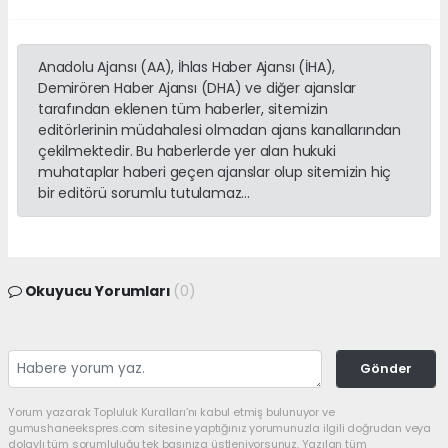
Anadolu Ajansı (AA), İhlas Haber Ajansı (İHA),
Demirören Haber Ajansı (DHA) ve diğer ajanslar
tarafından eklenen tüm haberler, sitemizin
editörlerinin müdahalesi olmadan ajans kanallarından
çekilmektedir. Bu haberlerde yer alan hukuki
muhataplar haberi geçen ajanslar olup sitemizin hiç
bir editörü sorumlu tutulamaz...
Okuyucu Yorumları
(0)
Gönder
Yorum yazarak Topluluk Kuralları’nı kabul etmiş bulunuyor ve
gumushaneekspres.com sitesine yaptığınız yorumunuzla ilgili doğrudan veya
dolaylı tüm sorumluluğu tek başınıza üstleniyorsunuz. Yazılan tüm