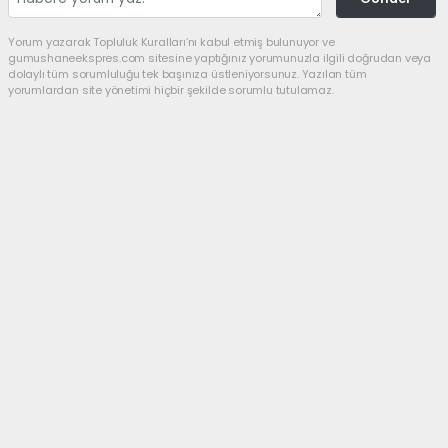
Yorum yazarak Topluluk Kuralları’nı kabul etmiş bulunuyor ve
gumushaneekspres.com sitesine yaptığınız yorumunuzla ilgili doğrudan veya
dolaylı tüm sorumluluğu tek başınıza üstleniyorsunuz. Yazılan tüm
yorumlardan site yönetimi hiçbir şekilde sorumlu tutulamaz.