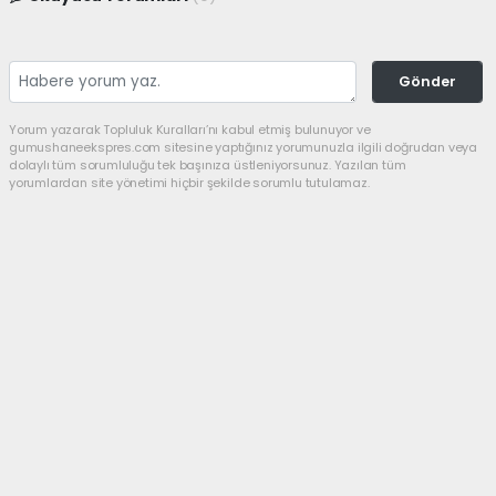
Gönder
Yorum yazarak Topluluk Kuralları’nı kabul etmiş bulunuyor ve
gumushaneekspres.com sitesine yaptığınız yorumunuzla ilgili doğrudan veya
dolaylı tüm sorumluluğu tek başınıza üstleniyorsunuz. Yazılan tüm
yorumlardan site yönetimi hiçbir şekilde sorumlu tutulamaz.