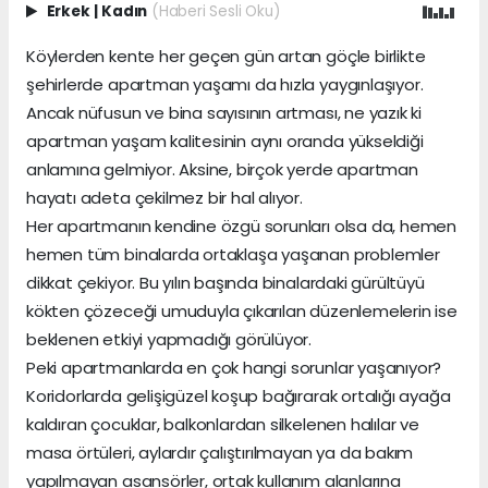
Erkek
|
Kadın
(Haberi Sesli Oku)
Köylerden kente her geçen gün artan göçle birlikte
şehirlerde apartman yaşamı da hızla yaygınlaşıyor.
Ancak nüfusun ve bina sayısının artması, ne yazık ki
apartman yaşam kalitesinin aynı oranda yükseldiği
anlamına gelmiyor. Aksine, birçok yerde apartman
hayatı adeta çekilmez bir hal alıyor.
Her apartmanın kendine özgü sorunları olsa da, hemen
hemen tüm binalarda ortaklaşa yaşanan problemler
dikkat çekiyor. Bu yılın başında binalardaki gürültüyü
kökten çözeceği umuduyla çıkarılan düzenlemelerin ise
beklenen etkiyi yapmadığı görülüyor.
Peki apartmanlarda en çok hangi sorunlar yaşanıyor?
Koridorlarda gelişigüzel koşup bağırarak ortalığı ayağa
kaldıran çocuklar, balkonlardan silkelenen halılar ve
masa örtüleri, aylardır çalıştırılmayan ya da bakım
yapılmayan asansörler, ortak kullanım alanlarına