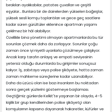
bırakılan ayakkabılar, patates çuvalları ve çeşitli
eşyalar… Bunlara bir de dairelerden yükselen bağırışlar,
yüksek sesli komşu toplantıları ve gece geç saatlere
kadar süren gürültüler eklenince apartman yaşamı
çekilmez bir hâl alabiliyor.
Özellikle bina yönetimi olmayan apartmanlarda bu tür
sorunları çözmek daha da zorlaşıyor. Sorunlar çoğu
zaman önce iyi niyetli uyarılarla çözülmeye çalışılıyor.
Ancak karşı tarafın anlayış ve empati seviyesinin
yetersiz olduğu durumlarda bu girişimler sonuçsuz
kalıyor. İş, zabıtaya veya polise şikâyete, hatta zaman
zaman mahkeme süreçlerine kadar uzanabiliyor.
Daha da üzücü olan ise bazı insanların bu noktadan
sonra gerçek yüzlerini göstermeye başlaması.
Geçtiğimiz günlerde Kelkit'te yaşanan bir olayda, 4–5
kişilik bir grup kendilerinden polise şikâyetçi olan
komşularının kapısına dayanarak hakaretler, küfürler ve