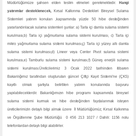
Müdürlüğümüze şahsen elden teslim etmeleri gerekmektedir.
Hangi
yatırımlar desteklenecek,
Kırsal Kalkınma Destekleri Bireysel Sulama
Sistemleri yatırım konuları ,kapsamında yüzde 50 hibe desteğinden
yararlandırılacak sulama sistemleri şunlar:
a) Tarla içi damla sulama sistemi
kurulması,
b) Tarla içi yağmurlama sulama sistemi kurulması,
c) Tarla içi
mikro yağmurlama sulama sistemi kurulması,
ç) Tarla içi yüzey altı damla
sulama sistemi kurulması,
d) Lineer veya Center Pivot sulama sistemi
kurulması,
e) Tamburlu sulama sistemi kurulması,
f) Güneş enerjili sulama
sistemi kurulması.
Üreticilerimiz 3 Ocak 2022 tarihinden itibaren
Bakanlığımız tarafından oluşturulan güncel Çiftçi Kayıt Sistemi'ne (ÇKS)
kayıtlı olmak şartıyla belirtilen yatırım konularında başvuru
yapılabileceklerdir.
Bakanlığımızın hibe programı kapsamında bireysel
sulama sistemi kurmak ve hibe desteğinden faydalanmak isteyen
üreticilerimizin detaylı bilgi almak üzere İl Müdürlüğümüz, Kırsal Kalkınma
ve Örgütlenme Şube Müdürlüğü 0 456 213 1027 / Dahili: 1156 nolu
telefonlardan detaylı bilgi alabilirler.