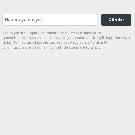
Gönder
Yorum yazarak Topluluk Kuralları’nı kabul etmiş bulunuyor ve
gumushaneekspres.com sitesine yaptığınız yorumunuzla ilgili doğrudan veya
dolaylı tüm sorumluluğu tek başınıza üstleniyorsunuz. Yazılan tüm
yorumlardan site yönetimi hiçbir şekilde sorumlu tutulamaz.