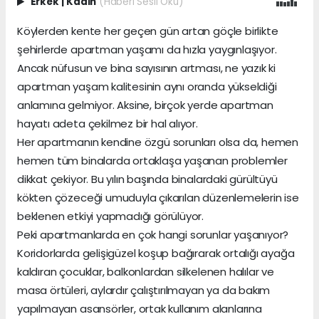
Erkek
|
Kadın
(Haberi Sesli Oku)
Köylerden kente her geçen gün artan göçle birlikte
şehirlerde apartman yaşamı da hızla yaygınlaşıyor.
Ancak nüfusun ve bina sayısının artması, ne yazık ki
apartman yaşam kalitesinin aynı oranda yükseldiği
anlamına gelmiyor. Aksine, birçok yerde apartman
hayatı adeta çekilmez bir hal alıyor.
Her apartmanın kendine özgü sorunları olsa da, hemen
hemen tüm binalarda ortaklaşa yaşanan problemler
dikkat çekiyor. Bu yılın başında binalardaki gürültüyü
kökten çözeceği umuduyla çıkarılan düzenlemelerin ise
beklenen etkiyi yapmadığı görülüyor.
Peki apartmanlarda en çok hangi sorunlar yaşanıyor?
Koridorlarda gelişigüzel koşup bağırarak ortalığı ayağa
kaldıran çocuklar, balkonlardan silkelenen halılar ve
masa örtüleri, aylardır çalıştırılmayan ya da bakım
yapılmayan asansörler, ortak kullanım alanlarına