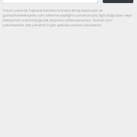
Yorum yazarak Topluluk Kuralları’nı kabul etmiş bulunuyor ve
gumushaneekspres.com sitesine yaptığınız yorumunuzla ilgili doğrudan veya
dolaylı tüm sorumluluğu tek başınıza üstleniyorsunuz. Yazılan tüm
yorumlardan site yönetimi hiçbir şekilde sorumlu tutulamaz.