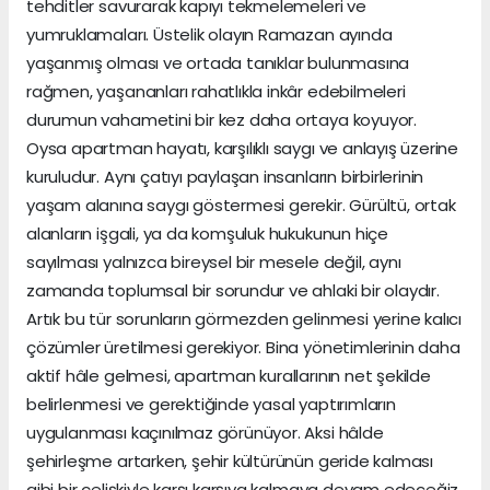
tehditler savurarak kapıyı tekmelemeleri ve
yumruklamaları. Üstelik olayın Ramazan ayında
yaşanmış olması ve ortada tanıklar bulunmasına
rağmen, yaşananları rahatlıkla inkâr edebilmeleri
durumun vahametini bir kez daha ortaya koyuyor.
Oysa apartman hayatı, karşılıklı saygı ve anlayış üzerine
kuruludur. Aynı çatıyı paylaşan insanların birbirlerinin
yaşam alanına saygı göstermesi gerekir. Gürültü, ortak
alanların işgali, ya da komşuluk hukukunun hiçe
sayılması yalnızca bireysel bir mesele değil, aynı
zamanda toplumsal bir sorundur ve ahlaki bir olaydır.
Artık bu tür sorunların görmezden gelinmesi yerine kalıcı
çözümler üretilmesi gerekiyor. Bina yönetimlerinin daha
aktif hâle gelmesi, apartman kurallarının net şekilde
belirlenmesi ve gerektiğinde yasal yaptırımların
uygulanması kaçınılmaz görünüyor. Aksi hâlde
şehirleşme artarken, şehir kültürünün geride kalması
gibi bir çelişkiyle karşı karşıya kalmaya devam edeceğiz.