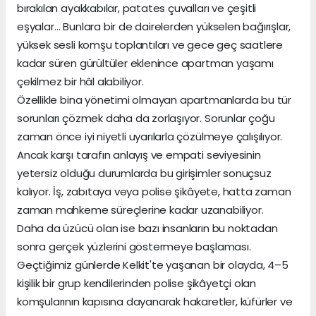
bırakılan ayakkabılar, patates çuvalları ve çeşitli
eşyalar… Bunlara bir de dairelerden yükselen bağırışlar,
yüksek sesli komşu toplantıları ve gece geç saatlere
kadar süren gürültüler eklenince apartman yaşamı
çekilmez bir hâl alabiliyor.
Özellikle bina yönetimi olmayan apartmanlarda bu tür
sorunları çözmek daha da zorlaşıyor. Sorunlar çoğu
zaman önce iyi niyetli uyarılarla çözülmeye çalışılıyor.
Ancak karşı tarafın anlayış ve empati seviyesinin
yetersiz olduğu durumlarda bu girişimler sonuçsuz
kalıyor. İş, zabıtaya veya polise şikâyete, hatta zaman
zaman mahkeme süreçlerine kadar uzanabiliyor.
Daha da üzücü olan ise bazı insanların bu noktadan
sonra gerçek yüzlerini göstermeye başlaması.
Geçtiğimiz günlerde Kelkit'te yaşanan bir olayda, 4–5
kişilik bir grup kendilerinden polise şikâyetçi olan
komşularının kapısına dayanarak hakaretler, küfürler ve