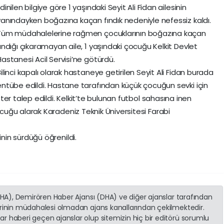
dinilen bilgiye göre 1 yaşındaki Seyit Ali Fidan ailesinin
yanındayken boğazına kaçan fındık nedeniyle nefessiz kaldı.
Tüm müdahalelerine rağmen çocuklarının boğazına kaçan
fındığı çıkaramayan aile, 1 yaşındaki çocuğu Kelkit Devlet
Hastanesi Acil Servisi’ne götürdü.
ilinci kapalı olarak hastaneye getirilen Seyit Ali Fidan burada
entübe edildi. Hastane tarafından küçük çocuğun sevki için
er talep edildi. Kelkit’te bulunan futbol sahasına inen
uğu alarak Karadeniz Teknik Üniversitesi Farabi
in sürdüğü öğrenildi.
(İHA), Demirören Haber Ajansı (DHA) ve diğer ajanslar tarafından
erinin müdahalesi olmadan ajans kanallarından çekilmektedir.
r haberi geçen ajanslar olup sitemizin hiç bir editörü sorumlu