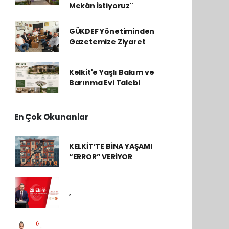
Mekân İstiyoruz"
GÜKDEF Yönetiminden
Gazetemize Ziyaret
Kelkit'e Yaşlı Bakım ve
Barınma Evi Talebi
En Çok Okunanlar
KELKİT’TE BİNA YAŞAMI
“ERROR” VERİYOR
,