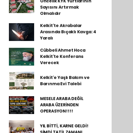
Öncelik KYK Yurtlarının
Sayısını Artırmak
Olmalıdır
Kelkit'te Akrabalar
Arasında Bıçaklı Kavga: 4
Yaralı
Cübbeli Ahmet Hoca
Kelkit'te Konferans
Verecek
Kelkit'e Yaşlı Bakım ve
Barınma Evi Talebi
MESELE ARABA DEĞİL
ARABA ÜZERİNDEN
OPERASYON!!!!
YIL BİTTİ, KARNE GELDİ!
ŞİMDİ TATİL ZAMANI