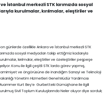
 ve İstanbul merkezli STK larımızda sosyal
yla kurulmalar, kırılmalar, eleştiriler ve
Son günlerde özellikle Ankara ve İstanbul merkezli STK
larımızda sosyal medyadan takip ettiğmiz kadarıyla
urulmalar, kırılmalar, eleştiriler ve özeleştiriler peşpeşe
eliyor. Konu ile ilgili çeşitli STK larda görev yapmış,
samimiyet ve öngörüsüne de inandığım Sanayi ve Teknoloji
Bakanlığı Yönetim Hizmetleri Genel Müdür Yardımcısı
Muammer Kurt Bey’e Gurbetteki Gümüşhane ile ilgili
kurulmuş Sivil Toplum Kuruluşlarında Neler oluyor diye sorduk;