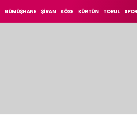
GÜMÜŞHANE
ŞİRAN
KÖSE
KÜRTÜN
TORUL
SPO