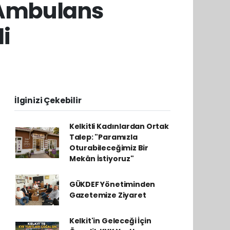
 Ambulans
i
İlginizi Çekebilir
Kelkitli Kadınlardan Ortak
Talep: "Paramızla
Oturabileceğimiz Bir
Mekân İstiyoruz"
GÜKDEF Yönetiminden
Gazetemize Ziyaret
Kelkit'in Geleceği İçin