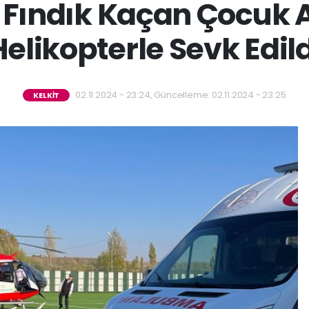
 Fındık Kaçan Çocuk
Helikopterle Sevk Edild
02.11.2024 - 23:24, Güncelleme: 02.11.2024 - 23:25
KELKİT