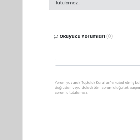
tutulamaz...
Okuyucu Yorumları
(0)
Yorum yazarak Topluluk Kuralları’nı kabul etmiş b
doğrudan veya dolaylı tüm sorumluluğu tek başınız
sorumlu tutulamaz.