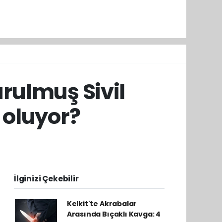
urulmuş Sivil
 oluyor?
İlginizi Çekebilir
Kelkit'te Akrabalar
Arasında Bıçaklı Kavga: 4