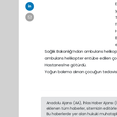
E
B
Sağlık Bakanlığı’ndan ambulans helikopt
ambulans helikopter entübe edilen çoc
Hastanesi’ne götürdü.
Yoğun bakıma alınan çocuğun tedavisin
Anadolu Ajansı (AA), İhlas Haber Ajansı 
eklenen tüm haberler, sitemizin editörl
Bu haberlerde yer alan hukuki muhatapla