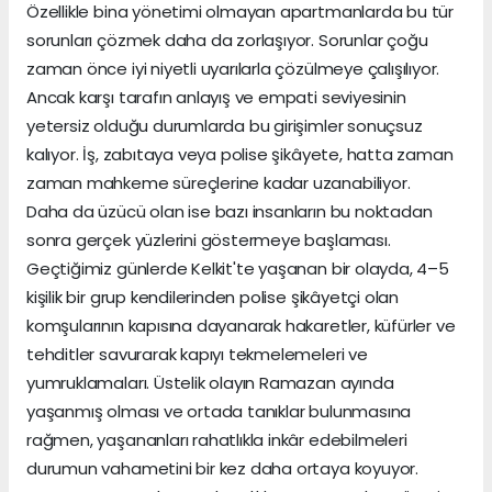
Özellikle bina yönetimi olmayan apartmanlarda bu tür
sorunları çözmek daha da zorlaşıyor. Sorunlar çoğu
zaman önce iyi niyetli uyarılarla çözülmeye çalışılıyor.
Ancak karşı tarafın anlayış ve empati seviyesinin
yetersiz olduğu durumlarda bu girişimler sonuçsuz
kalıyor. İş, zabıtaya veya polise şikâyete, hatta zaman
zaman mahkeme süreçlerine kadar uzanabiliyor.
Daha da üzücü olan ise bazı insanların bu noktadan
sonra gerçek yüzlerini göstermeye başlaması.
Geçtiğimiz günlerde Kelkit'te yaşanan bir olayda, 4–5
kişilik bir grup kendilerinden polise şikâyetçi olan
komşularının kapısına dayanarak hakaretler, küfürler ve
tehditler savurarak kapıyı tekmelemeleri ve
yumruklamaları. Üstelik olayın Ramazan ayında
yaşanmış olması ve ortada tanıklar bulunmasına
rağmen, yaşananları rahatlıkla inkâr edebilmeleri
durumun vahametini bir kez daha ortaya koyuyor.