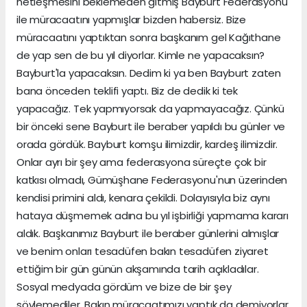
netleşmesini beklemeden gitmiş Bayburt Federasyonu
ile müracaatını yapmışlar bizden habersiz. Bize
müracaatını yaptıktan sonra başkanım gel Kağıthane
de yap sen de bu yıl diyorlar. Kimle ne yapacaksın?
Bayburt'la yapacaksın. Dedim ki ya ben Bayburt zaten
bana önceden teklifi yaptı. Biz de dedik ki tek
yapacağız. Tek yapmıyorsak da yapmayacağız. Çünkü
bir önceki sene Bayburt ile beraber yapıldı bu günler ve
orada gördük. Bayburt komşu ilimizdir, kardeş ilimizdir.
Onlar ayrı bir şey ama federasyona süreçte çok bir
katkısı olmadı, Gümüşhane Federasyonu'nun üzerinden
kendisi primini aldı, kenara çekildi. Dolayısıyla biz aynı
hataya düşmemek adına bu yıl işbirliği yapmama kararı
aldık. Başkanımız Bayburt ile beraber günlerini almışlar
ve benim onları tesadüfen bakın tesadüfen ziyaret
ettiğim bir gün günün akşamında tarih açıkladılar.
Sosyal medyada gördüm ve bize de bir şey
söylemediler. Bakın müracaatımızı yaptık da demiyorlar.