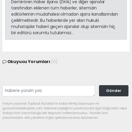
Demirören Haber Ajansı (DHA) ve diğer ajanslar
tarafından eklenen tüm haberler, sitemizin
editörlerinin müdahalesi olmadan ajans kanallarından
çekilmektedir. Bu haberlerde yer alan hukuki
muhataplar haberi geçen ajanslar olup sitemizin hiç
bir editörü sorumlu tutulamaz...
Okuyucu Yorumları
(0)
Gönder
Yorum yazarak Topluluk Kuralları’nı kabul etmiş bulunuyor ve
gumushaneekspres.com sitesine yaptığınız yorumunuzla ilgili doğrudan veya
dolaylı tüm sorumluluğu tek başınıza üstleniyorsunuz. Yazılan tüm
yorumlardan site yönetimi hiçbir şekilde sorumlu tutulamaz.