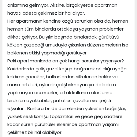
anlamına gelmiyor. Aksine, birçok yerde apartman
hayatı adeta çekilmez bir hal alıyor.
Her apartmanın kendine özgü sorunları olsa da, hemen
hemen tüm binalarda ortaklaşa yaşanan problemler
dikkat çekiyor. Bu yılın başında binalardaki gürültüyü
kökten çözeceği umuduyla çıkarılan düzenlemelerin ise
beklenen etkiyi yapmadığı görülüyor.
Peki apartmanlarda en çok hangi sorunlar yaşanıyor?
Koridorlarda gelişigüzel koşup bağırarak ortalığı ayağa
kaldıran çocuklar, balkonlardan silkelenen halılar ve
masa örtüleri, aylardır çalıştırılmayan ya da bakım
yapılmayan asansörler, ortak kullanım alanlarına
bırakılan ayakkabılar, patates çuvalları ve çeşitli
eşyalar… Bunlara bir de dairelerden yükselen bağırışlar,
yüksek sesli komşu toplantıları ve gece geç saatlere
kadar süren gürültüler eklenince apartman yaşamı
çekilmez bir hâl alabiliyor.