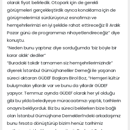
olarak fiyat belirledik. Otopark için de gerekli
görüşmeleri gerçekleştirdik ayrıca konaklama için de
görüşmelerimizi sürdürüyoruz esnafımızı ve
hemşehrilerimizi en iyi şekilde rahat ettireceğiz 8 Aralık
Pazar günü de programımızı nihayetlendireceğiz” diye
konuştu.
“Neden bunu yaptınız diye sorduğumda ‘biz böyle bir
karar aldık’ dediler”
“Buradaki takdir tamamen siz hemşehrilerimizindir”
diyerek İstanbul Gümüşhaneliler Derneği ile yaşanan
süreci aktaran GÜDEF Başkanı Birol Boz, “Hemşeri kültür
buluşmaları yıllardır var ve bunu da yıllardır GÜDEF
yapıyor. Temmuz ayında GÜDEF olarak her yıl olduğu
gibi bu yılda belediyeye müracaatımızı yaptık, tarihlerin
onayını bekliyorduk. Biz bu süreci beklerken bize bağlı
olan İstanbul Gümüşhane Dernekleri’ndeki arkadaşımız
bunu fırsata dönüştürüp bizim henüz tarihimiz