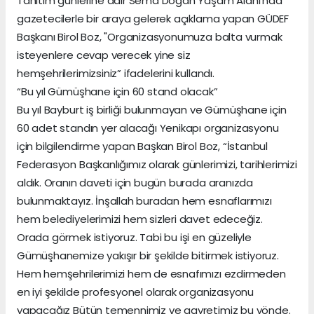
Tanıtım günlerine dair Sema Doğan Yaşam Alanı’nda
gazetecilerle bir araya gelerek açıklama yapan GÜDEF
Başkanı Birol Boz, "Organizasyonumuza balta vurmak
isteyenlere cevap verecek yine siz
hemşehrilerimizsiniz” ifadelerini kullandı.
“Bu yıl Gümüşhane için 60 stand olacak”
Bu yıl Bayburt iş birliği bulunmayan ve Gümüşhane için
60 adet standın yer alacağı Yenikapı organizasyonu
için bilgilendirme yapan Başkan Birol Boz, “İstanbul
Federasyon Başkanlığımız olarak günlerimizi, tarihlerimizi
aldık. Oranın daveti için bugün burada aranızda
bulunmaktayız. İnşallah buradan hem esnaflarımızı
hem belediyelerimizi hem sizleri davet edeceğiz.
Orada görmek istiyoruz. Tabi bu işi en güzeliyle
Gümüşhanemize yakışır bir şekilde bitirmek istiyoruz.
Hem hemşehrilerimizi hem de esnafımızı ezdirmeden
en iyi şekilde profesyonel olarak organizasyonu
yapacağız Bütün temennimiz ve gayretimiz bu yönde.