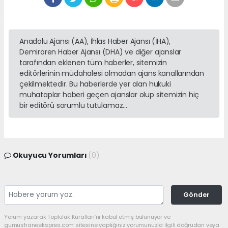
Anadolu Ajansı (AA), İhlas Haber Ajansı (İHA),
Demirören Haber Ajansı (DHA) ve diğer ajanslar
tarafından eklenen tüm haberler, sitemizin
editörlerinin müdahalesi olmadan ajans kanallarından
çekilmektedir. Bu haberlerde yer alan hukuki
muhataplar haberi geçen ajanslar olup sitemizin hiç
bir editörü sorumlu tutulamaz...
Okuyucu Yorumları
(0)
Gönder
Yorum yazarak Topluluk Kuralları’nı kabul etmiş bulunuyor ve
gumushaneekspres.com sitesine yaptığınız yorumunuzla ilgili doğrudan veya