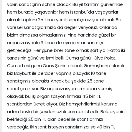
yakın sanatçının sahne alacak. Bu yıl tanıtım günlerinde
hem burada yaşayanlar hem İstanbul'da yaşayanlar
olarak toplam 25 tane yerel sanatçımız yer alacak. Biz
yöresel sanatçılarımıza da değer veriyoruz. Onlar da
bizim olmazsa olmazlarımız. Yine haricinde güzel bir
organizasyonla 3 tane de ayrıca star sanatçı
getireceğiz. Her güne birer tane olmak şartıyla. Hatta iki
tanesinin günü ve ismi belli. Cuma günü Hülya Polat,
Cumartesi günü Onay Şahin olacak. Gümüşhane olarak
biz Bayburt ile beraber yapmış olsaydık 10 tane
sanatçımız olacaktı. Ancak bu şekilde 25 tane
sanatçımız var. Biz organizasyon firmasına vermiş
olsaydık bu işi organizasyon firması 45 bin TL
stantlardan ücret alıyor. Biz hemşehrilerimizi koruma
adına böyle bir şeyden uzak durmak istedik. Belediyenin
belirlediği 25 bin TL olan bedel ile stantlarımızı
vereceğiz. İki stant isteyen esnafımıza ise 40 bin TL