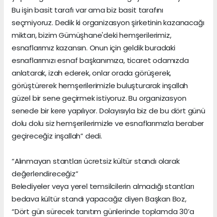
Bu işin basit tarafı var ama biz basit tarafını
seçmiyoruz. Dedik ki organizasyon şirketinin kazanacağı
miktarı, bizim Gümüşhane'deki hemşerilerimiz,
esnaflarımız kazansın. Onun için geldik buradaki
esnaflarımızı esnaf başkanımıza, ticaret odamızda
anlatarak, izah ederek, onlar orada görüşerek,
görüştürerek hemşerilerimizle buluşturarak inşallah
güzel bir sene geçirmek istiyoruz. Bu organizasyon
senede bir kere yapılıyor. Dolayısıyla biz de bu dört günü
dolu dolu siz hemşerilerimizle ve esnaflarımızla beraber
geçireceğiz inşallah” dedi.
“Alınmayan stantları ücretsiz kültür standı olarak
değerlendireceğiz”
Belediyeler veya yerel temsilcilerin almadığı stantları
bedava kültür standı yapacağız diyen Başkan Boz,
“Dört gün sürecek tanıtım günlerinde toplamda 30’a