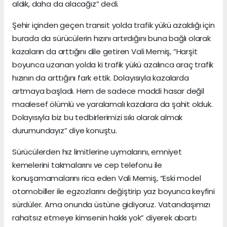
aldık, daha da alacağız” dedi.
Şehir içinden geçen transit yolda trafik yükü azaldığı için
burada da sürücülerin hızını artırdığını buna bağlı olarak
kazaların da arttığını dile getiren Vali Memiş, “Harşit
boyunca uzanan yolda ki trafik yükü azalınca araç trafik
hızının da arttığını fark ettik. Dolayısıyla kazalarda
artmaya başladı. Hem de sadece maddi hasar değil
maalesef ölümlü ve yaralamalı kazalara da şahit olduk.
Dolayısıyla biz bu tedbirlerimizi sıkı olarak almak
durumundayız” diye konuştu.
Sürücülerden hız limitlerine uymalarını, emniyet
kemelerini takmalarını ve cep telefonu ile
konuşamamalarını rica eden Vali Memiş, “Eski model
otomobiller ile egzozlarını değiştirip yaz boyunca keyfini
sürdüler. Ama onunda üstüne gidiyoruz. Vatandaşımızı
rahatsız etmeye kimsenin hakkı yok” diyerek abartı