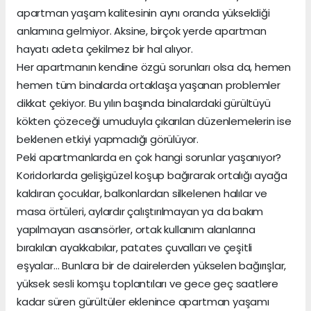
apartman yaşam kalitesinin aynı oranda yükseldiği
anlamına gelmiyor. Aksine, birçok yerde apartman
hayatı adeta çekilmez bir hal alıyor.
Her apartmanın kendine özgü sorunları olsa da, hemen
hemen tüm binalarda ortaklaşa yaşanan problemler
dikkat çekiyor. Bu yılın başında binalardaki gürültüyü
kökten çözeceği umuduyla çıkarılan düzenlemelerin ise
beklenen etkiyi yapmadığı görülüyor.
Peki apartmanlarda en çok hangi sorunlar yaşanıyor?
Koridorlarda gelişigüzel koşup bağırarak ortalığı ayağa
kaldıran çocuklar, balkonlardan silkelenen halılar ve
masa örtüleri, aylardır çalıştırılmayan ya da bakım
yapılmayan asansörler, ortak kullanım alanlarına
bırakılan ayakkabılar, patates çuvalları ve çeşitli
eşyalar… Bunlara bir de dairelerden yükselen bağırışlar,
yüksek sesli komşu toplantıları ve gece geç saatlere
kadar süren gürültüler eklenince apartman yaşamı