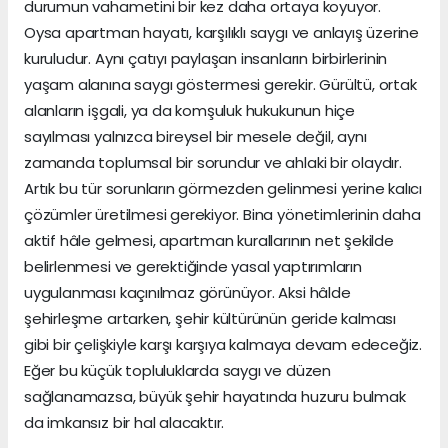
durumun vahametini bir kez daha ortaya koyuyor.
Oysa apartman hayatı, karşılıklı saygı ve anlayış üzerine
kuruludur. Aynı çatıyı paylaşan insanların birbirlerinin
yaşam alanına saygı göstermesi gerekir. Gürültü, ortak
alanların işgali, ya da komşuluk hukukunun hiçe
sayılması yalnızca bireysel bir mesele değil, aynı
zamanda toplumsal bir sorundur ve ahlaki bir olaydır.
Artık bu tür sorunların görmezden gelinmesi yerine kalıcı
çözümler üretilmesi gerekiyor. Bina yönetimlerinin daha
aktif hâle gelmesi, apartman kurallarının net şekilde
belirlenmesi ve gerektiğinde yasal yaptırımların
uygulanması kaçınılmaz görünüyor. Aksi hâlde
şehirleşme artarken, şehir kültürünün geride kalması
gibi bir çelişkiyle karşı karşıya kalmaya devam edeceğiz.
Eğer bu küçük topluluklarda saygı ve düzen
sağlanamazsa, büyük şehir hayatında huzuru bulmak
da imkansız bir hal alacaktır.