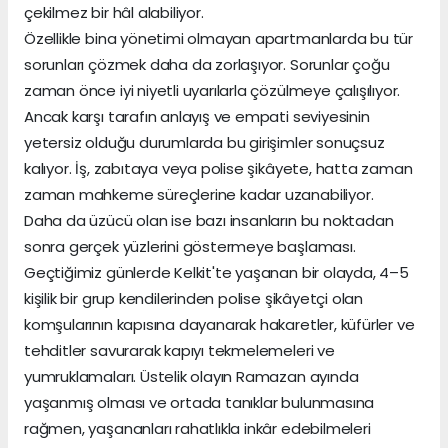
çekilmez bir hâl alabiliyor.
Özellikle bina yönetimi olmayan apartmanlarda bu tür
sorunları çözmek daha da zorlaşıyor. Sorunlar çoğu
zaman önce iyi niyetli uyarılarla çözülmeye çalışılıyor.
Ancak karşı tarafın anlayış ve empati seviyesinin
yetersiz olduğu durumlarda bu girişimler sonuçsuz
kalıyor. İş, zabıtaya veya polise şikâyete, hatta zaman
zaman mahkeme süreçlerine kadar uzanabiliyor.
Daha da üzücü olan ise bazı insanların bu noktadan
sonra gerçek yüzlerini göstermeye başlaması.
Geçtiğimiz günlerde Kelkit'te yaşanan bir olayda, 4–5
kişilik bir grup kendilerinden polise şikâyetçi olan
komşularının kapısına dayanarak hakaretler, küfürler ve
tehditler savurarak kapıyı tekmelemeleri ve
yumruklamaları. Üstelik olayın Ramazan ayında
yaşanmış olması ve ortada tanıklar bulunmasına
rağmen, yaşananları rahatlıkla inkâr edebilmeleri