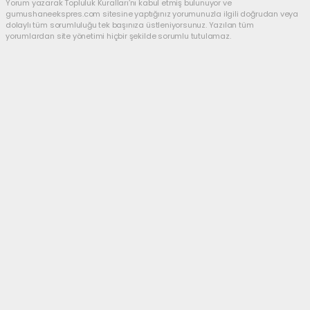
Yorum yazarak Topluluk Kuralları’nı kabul etmiş bulunuyor ve
gumushaneekspres.com sitesine yaptığınız yorumunuzla ilgili doğrudan veya
dolaylı tüm sorumluluğu tek başınıza üstleniyorsunuz. Yazılan tüm
yorumlardan site yönetimi hiçbir şekilde sorumlu tutulamaz.