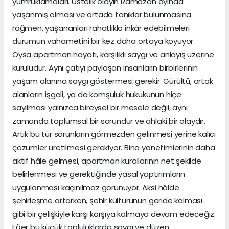
yumruklamaları. Üstelik olayın Ramazan ayında
yaşanmış olması ve ortada tanıklar bulunmasına
rağmen, yaşananları rahatlıkla inkâr edebilmeleri
durumun vahametini bir kez daha ortaya koyuyor.
Oysa apartman hayatı, karşılıklı saygı ve anlayış üzerine
kuruludur. Aynı çatıyı paylaşan insanların birbirlerinin
yaşam alanına saygı göstermesi gerekir. Gürültü, ortak
alanların işgali, ya da komşuluk hukukunun hiçe
sayılması yalnızca bireysel bir mesele değil, aynı
zamanda toplumsal bir sorundur ve ahlaki bir olaydır.
Artık bu tür sorunların görmezden gelinmesi yerine kalıcı
çözümler üretilmesi gerekiyor. Bina yönetimlerinin daha
aktif hâle gelmesi, apartman kurallarının net şekilde
belirlenmesi ve gerektiğinde yasal yaptırımların
uygulanması kaçınılmaz görünüyor. Aksi hâlde
şehirleşme artarken, şehir kültürünün geride kalması
gibi bir çelişkiyle karşı karşıya kalmaya devam edeceğiz.
Eğer bu küçük topluluklarda saygı ve düzen