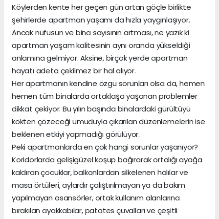
Köylerden kente her geçen gün artan göçle birlikte
şehirlerde apartman yaşamı da hızla yaygınlaşıyor.
Ancak nüfusun ve bina sayısının artması, ne yazık ki
apartman yaşam kalitesinin aynı oranda yükseldiği
anlamına gelmiyor. Aksine, birçok yerde apartman
hayatı adeta çekilmez bir hal alıyor.
Her apartmanın kendine özgü sorunları olsa da, hemen
hemen tüm binalarda ortaklaşa yaşanan problemler
dikkat çekiyor. Bu yılın başında binalardaki gürültüyü
kökten çözeceği umuduyla çıkarılan düzenlemelerin ise
beklenen etkiyi yapmadığı görülüyor.
Peki apartmanlarda en çok hangi sorunlar yaşanıyor?
Koridorlarda gelişigüzel koşup bağırarak ortalığı ayağa
kaldıran çocuklar, balkonlardan silkelenen halılar ve
masa örtüleri, aylardır çalıştırılmayan ya da bakım
yapılmayan asansörler, ortak kullanım alanlarına
bırakılan ayakkabılar, patates çuvalları ve çeşitli