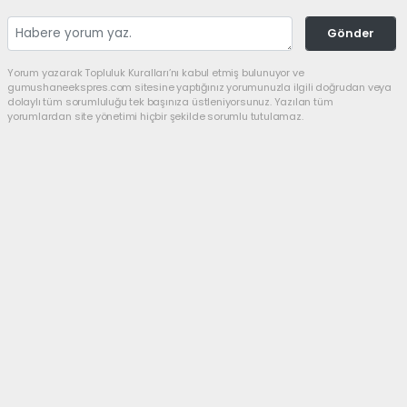
Gönder
Yorum yazarak Topluluk Kuralları’nı kabul etmiş bulunuyor ve
gumushaneekspres.com sitesine yaptığınız yorumunuzla ilgili doğrudan veya
dolaylı tüm sorumluluğu tek başınıza üstleniyorsunuz. Yazılan tüm
yorumlardan site yönetimi hiçbir şekilde sorumlu tutulamaz.