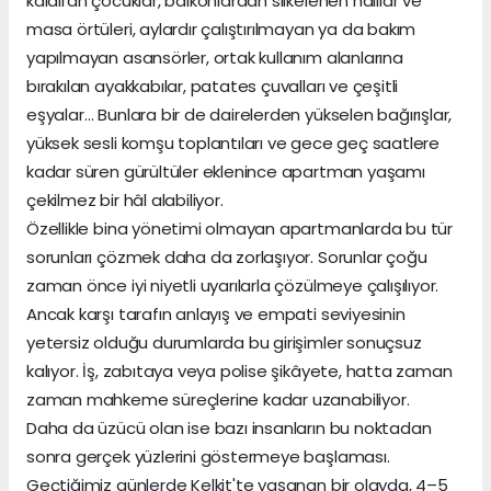
kaldıran çocuklar, balkonlardan silkelenen halılar ve
masa örtüleri, aylardır çalıştırılmayan ya da bakım
yapılmayan asansörler, ortak kullanım alanlarına
bırakılan ayakkabılar, patates çuvalları ve çeşitli
eşyalar… Bunlara bir de dairelerden yükselen bağırışlar,
yüksek sesli komşu toplantıları ve gece geç saatlere
kadar süren gürültüler eklenince apartman yaşamı
çekilmez bir hâl alabiliyor.
Özellikle bina yönetimi olmayan apartmanlarda bu tür
sorunları çözmek daha da zorlaşıyor. Sorunlar çoğu
zaman önce iyi niyetli uyarılarla çözülmeye çalışılıyor.
Ancak karşı tarafın anlayış ve empati seviyesinin
yetersiz olduğu durumlarda bu girişimler sonuçsuz
kalıyor. İş, zabıtaya veya polise şikâyete, hatta zaman
zaman mahkeme süreçlerine kadar uzanabiliyor.
Daha da üzücü olan ise bazı insanların bu noktadan
sonra gerçek yüzlerini göstermeye başlaması.
Geçtiğimiz günlerde Kelkit'te yaşanan bir olayda, 4–5