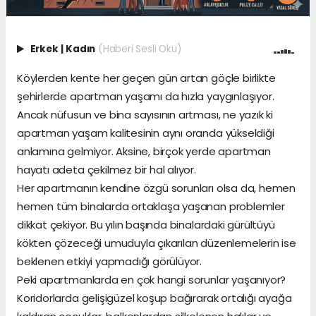
Erkek
|
Kadın
(Haberi Sesli Oku)
Köylerden kente her geçen gün artan göçle birlikte
şehirlerde apartman yaşamı da hızla yaygınlaşıyor.
Ancak nüfusun ve bina sayısının artması, ne yazık ki
apartman yaşam kalitesinin aynı oranda yükseldiği
anlamına gelmiyor. Aksine, birçok yerde apartman
hayatı adeta çekilmez bir hal alıyor.
Her apartmanın kendine özgü sorunları olsa da, hemen
hemen tüm binalarda ortaklaşa yaşanan problemler
dikkat çekiyor. Bu yılın başında binalardaki gürültüyü
kökten çözeceği umuduyla çıkarılan düzenlemelerin ise
beklenen etkiyi yapmadığı görülüyor.
Peki apartmanlarda en çok hangi sorunlar yaşanıyor?
Koridorlarda gelişigüzel koşup bağırarak ortalığı ayağa