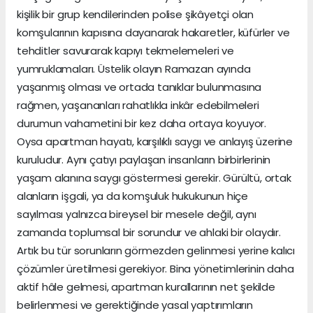
kişilik bir grup kendilerinden polise şikâyetçi olan
komşularının kapısına dayanarak hakaretler, küfürler ve
tehditler savurarak kapıyı tekmelemeleri ve
yumruklamaları. Üstelik olayın Ramazan ayında
yaşanmış olması ve ortada tanıklar bulunmasına
rağmen, yaşananları rahatlıkla inkâr edebilmeleri
durumun vahametini bir kez daha ortaya koyuyor.
Oysa apartman hayatı, karşılıklı saygı ve anlayış üzerine
kuruludur. Aynı çatıyı paylaşan insanların birbirlerinin
yaşam alanına saygı göstermesi gerekir. Gürültü, ortak
alanların işgali, ya da komşuluk hukukunun hiçe
sayılması yalnızca bireysel bir mesele değil, aynı
zamanda toplumsal bir sorundur ve ahlaki bir olaydır.
Artık bu tür sorunların görmezden gelinmesi yerine kalıcı
çözümler üretilmesi gerekiyor. Bina yönetimlerinin daha
aktif hâle gelmesi, apartman kurallarının net şekilde
belirlenmesi ve gerektiğinde yasal yaptırımların