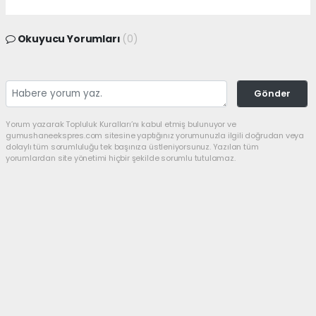
Okuyucu Yorumları
(0)
Gönder
Yorum yazarak Topluluk Kuralları’nı kabul etmiş bulunuyor ve
gumushaneekspres.com sitesine yaptığınız yorumunuzla ilgili doğrudan veya
dolaylı tüm sorumluluğu tek başınıza üstleniyorsunuz. Yazılan tüm
yorumlardan site yönetimi hiçbir şekilde sorumlu tutulamaz.