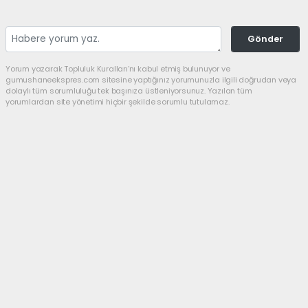
Gönder
Yorum yazarak Topluluk Kuralları’nı kabul etmiş bulunuyor ve
gumushaneekspres.com sitesine yaptığınız yorumunuzla ilgili doğrudan veya
dolaylı tüm sorumluluğu tek başınıza üstleniyorsunuz. Yazılan tüm
yorumlardan site yönetimi hiçbir şekilde sorumlu tutulamaz.