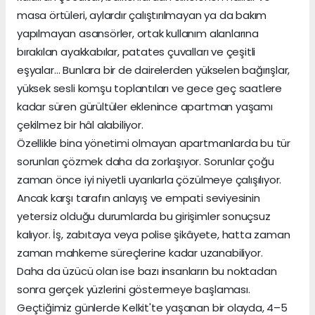
masa örtüleri, aylardır çalıştırılmayan ya da bakım
yapılmayan asansörler, ortak kullanım alanlarına
bırakılan ayakkabılar, patates çuvalları ve çeşitli
eşyalar… Bunlara bir de dairelerden yükselen bağırışlar,
yüksek sesli komşu toplantıları ve gece geç saatlere
kadar süren gürültüler eklenince apartman yaşamı
çekilmez bir hâl alabiliyor.
Özellikle bina yönetimi olmayan apartmanlarda bu tür
sorunları çözmek daha da zorlaşıyor. Sorunlar çoğu
zaman önce iyi niyetli uyarılarla çözülmeye çalışılıyor.
Ancak karşı tarafın anlayış ve empati seviyesinin
yetersiz olduğu durumlarda bu girişimler sonuçsuz
kalıyor. İş, zabıtaya veya polise şikâyete, hatta zaman
zaman mahkeme süreçlerine kadar uzanabiliyor.
Daha da üzücü olan ise bazı insanların bu noktadan
sonra gerçek yüzlerini göstermeye başlaması.
Geçtiğimiz günlerde Kelkit'te yaşanan bir olayda, 4–5