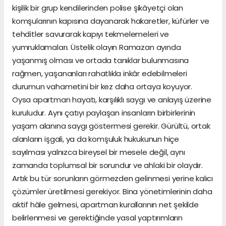
kişilik bir grup kendilerinden polise şikâyetçi olan
komşularının kapısına dayanarak hakaretler, küfürler ve
tehditler savurarak kapıyı tekmelemeleri ve
yumruklamaları. Üstelik olayın Ramazan ayında
yaşanmış olması ve ortada tanıklar bulunmasına
rağmen, yaşananları rahatlıkla inkâr edebilmeleri
durumun vahametini bir kez daha ortaya koyuyor.
Oysa apartman hayatı, karşılıklı saygı ve anlayış üzerine
kuruludur. Aynı çatıyı paylaşan insanların birbirlerinin
yaşam alanına saygı göstermesi gerekir. Gürültü, ortak
alanların işgali, ya da komşuluk hukukunun hiçe
sayılması yalnızca bireysel bir mesele değil, aynı
zamanda toplumsal bir sorundur ve ahlaki bir olaydır.
Artık bu tür sorunların görmezden gelinmesi yerine kalıcı
çözümler üretilmesi gerekiyor. Bina yönetimlerinin daha
aktif hâle gelmesi, apartman kurallarının net şekilde
belirlenmesi ve gerektiğinde yasal yaptırımların