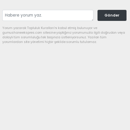
Gönder
Yorum yazarak Topluluk Kuralları’nı kabul etmiş bulunuyor ve
gumushaneekspres.com sitesine yaptığınız yorumunuzla ilgili doğrudan veya
dolaylı tüm sorumluluğu tek başınıza üstleniyorsunuz. Yazılan tüm
yorumlardan site yönetimi hiçbir şekilde sorumlu tutulamaz.