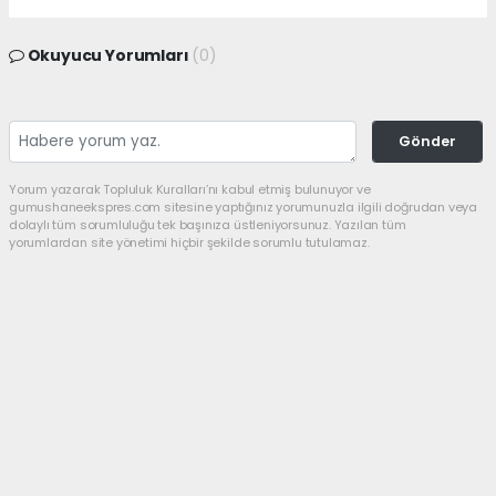
Okuyucu Yorumları
(0)
Gönder
Yorum yazarak Topluluk Kuralları’nı kabul etmiş bulunuyor ve
gumushaneekspres.com sitesine yaptığınız yorumunuzla ilgili doğrudan veya
dolaylı tüm sorumluluğu tek başınıza üstleniyorsunuz. Yazılan tüm
yorumlardan site yönetimi hiçbir şekilde sorumlu tutulamaz.