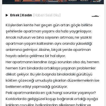
Erkek
|
Kadın
(Haberi Sesli Oku)
Köylerden kente her geçen gün artan göçle birlikte
şehirlerde apartman yaşamı da hızla yaygınlaşıyor.
Ancak nüfusun ve bina sayısının artması, ne yazık ki
apartman yaşam kalitesinin aynı oranda yükseldiği
anlamına gelmiyor. Aksine, birçok yerde apartman
hayatı adeta çekilmez bir hal alıyor.
Her apartmanın kendine özgü sorunları olsa da, hemen
hemen tüm binalarda ortaklaşa yaşanan problemler
dikkat çekiyor. Bu yılın başında binalardaki gürültüyü
kökten çözeceği umuduyla çıkarılan düzenlemelerin ise
beklenen etkiyi yapmadığı görülüyor.
Peki apartmanlarda en çok hangi sorunlar yaşanıyor?
Koridorlarda gelişigüzel koşup bağırarak ortalığı ayağa
kaldıran çocuklar, balkonlardan silkelenen halılar ve