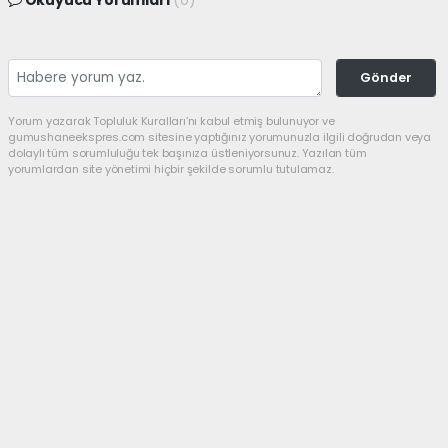
Okuyucu Yorumları
(0)
Gönder
Yorum yazarak Topluluk Kuralları’nı kabul etmiş bulunuyor ve
gumushaneekspres.com sitesine yaptığınız yorumunuzla ilgili doğrudan veya
dolaylı tüm sorumluluğu tek başınıza üstleniyorsunuz. Yazılan tüm
yorumlardan site yönetimi hiçbir şekilde sorumlu tutulamaz.