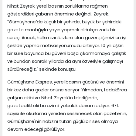
Nihat Zeyrek, yerel basının zorluklarına rağmen
gösterdikleri çabanın önemine değindi. Zeyrek,
"Gümüşhane’de küçük bir şehirde, büyük bir şehirdeki
gazete mantığıyla yayın yapmak oldukça zorlu bir
süreç. Ancak, halkımızın bizlere olan güveni, işimizi en iyi
şekilde yapma motivasyonumuzu artırıyor. 10 yılı aşkın
bir süre boyunca bu güveni boşa çıkarmamaya çalıştık
ve bundan sonraki yıllarda da aynı özveriyle çalışmayı
sürdüreceğiz," şeklinde konuştu.
Gümüşhane Ekspres, yerel basının gücünü ve önemini
bir kez daha gözler önüne seriyor. Yılmadan, fedakârca
çalışan ekibi ve Nihat Zeyrek’in liderliğinde,
gazetecilikteki bu azimli yolculuk devam ediyor. 671.
sayısı ile okurlarına yeniden seslenecek olan gazetenin,
Gümüşhane'nin nabzını tutan güçlü bir ses olmaya
devam edeceği görülüyor.