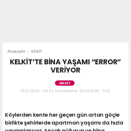
Anasayfa
KELKİT
KELKİT’TE BİNA YAŞAMI “ERROR”
VERİYOR
KELKİT
15.03.2026 - 08:33, Güncelleme: 22.03.2026 - 11:02
Köylerden kente her geçen gün artan göçle
birlikte şehirlerde apartman yaşamı da hızla
yaygınlaşıyor. Ancak nüfusun ve bina