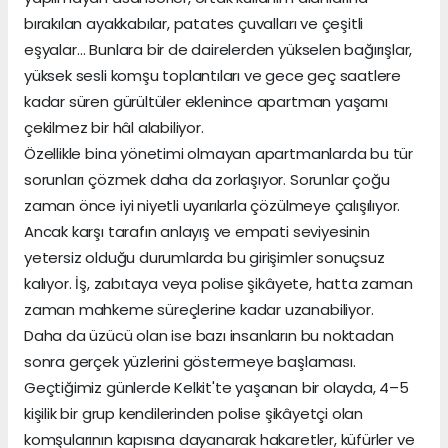
bırakılan ayakkabılar, patates çuvalları ve çeşitli
eşyalar… Bunlara bir de dairelerden yükselen bağırışlar,
yüksek sesli komşu toplantıları ve gece geç saatlere
kadar süren gürültüler eklenince apartman yaşamı
çekilmez bir hâl alabiliyor.
Özellikle bina yönetimi olmayan apartmanlarda bu tür
sorunları çözmek daha da zorlaşıyor. Sorunlar çoğu
zaman önce iyi niyetli uyarılarla çözülmeye çalışılıyor.
Ancak karşı tarafın anlayış ve empati seviyesinin
yetersiz olduğu durumlarda bu girişimler sonuçsuz
kalıyor. İş, zabıtaya veya polise şikâyete, hatta zaman
zaman mahkeme süreçlerine kadar uzanabiliyor.
Daha da üzücü olan ise bazı insanların bu noktadan
sonra gerçek yüzlerini göstermeye başlaması.
Geçtiğimiz günlerde Kelkit'te yaşanan bir olayda, 4–5
kişilik bir grup kendilerinden polise şikâyetçi olan
komşularının kapısına dayanarak hakaretler, küfürler ve