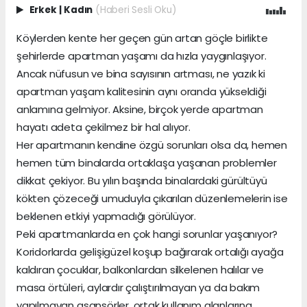
Erkek
|
Kadın
(Haberi Sesli Oku)
Köylerden kente her geçen gün artan göçle birlikte
şehirlerde apartman yaşamı da hızla yaygınlaşıyor.
Ancak nüfusun ve bina sayısının artması, ne yazık ki
apartman yaşam kalitesinin aynı oranda yükseldiği
anlamına gelmiyor. Aksine, birçok yerde apartman
hayatı adeta çekilmez bir hal alıyor.
Her apartmanın kendine özgü sorunları olsa da, hemen
hemen tüm binalarda ortaklaşa yaşanan problemler
dikkat çekiyor. Bu yılın başında binalardaki gürültüyü
kökten çözeceği umuduyla çıkarılan düzenlemelerin ise
beklenen etkiyi yapmadığı görülüyor.
Peki apartmanlarda en çok hangi sorunlar yaşanıyor?
Koridorlarda gelişigüzel koşup bağırarak ortalığı ayağa
kaldıran çocuklar, balkonlardan silkelenen halılar ve
masa örtüleri, aylardır çalıştırılmayan ya da bakım
yapılmayan asansörler, ortak kullanım alanlarına