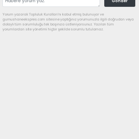
Gönder
Yorum yazarak Topluluk Kuralları’nı kabul etmiş bulunuyor ve
gumushaneekspres.com sitesine yaptığınız yorumunuzla ilgili doğrudan veya
dolaylı tüm sorumluluğu tek başınıza üstleniyorsunuz. Yazılan tüm
yorumlardan site yönetimi hiçbir şekilde sorumlu tutulamaz.