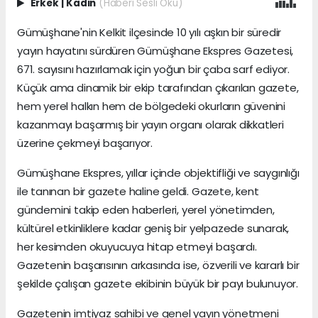
Erkek
|
Kadın
(Haberi Sesli Oku)
Gümüşhane'nin Kelkit ilçesinde 10 yılı aşkın bir süredir
yayın hayatını sürdüren Gümüşhane Ekspres Gazetesi,
671. sayısını hazırlamak için yoğun bir çaba sarf ediyor.
Küçük ama dinamik bir ekip tarafından çıkarılan gazete,
hem yerel halkın hem de bölgedeki okurların güvenini
kazanmayı başarmış bir yayın organı olarak dikkatleri
üzerine çekmeyi başarıyor.
Gümüşhane Ekspres, yıllar içinde objektifliği ve saygınlığı
ile tanınan bir gazete haline geldi. Gazete, kent
gündemini takip eden haberleri, yerel yönetimden,
kültürel etkinliklere kadar geniş bir yelpazede sunarak,
her kesimden okuyucuya hitap etmeyi başardı.
Gazetenin başarısının arkasında ise, özverili ve kararlı bir
şekilde çalışan gazete ekibinin büyük bir payı bulunuyor.
Gazetenin imtiyaz sahibi ve genel yayın yönetmeni