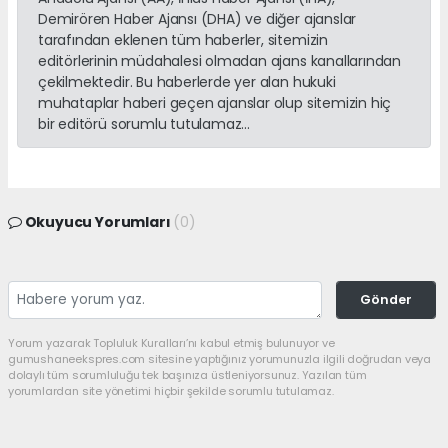
Demirören Haber Ajansı (DHA) ve diğer ajanslar
tarafından eklenen tüm haberler, sitemizin
editörlerinin müdahalesi olmadan ajans kanallarından
çekilmektedir. Bu haberlerde yer alan hukuki
muhataplar haberi geçen ajanslar olup sitemizin hiç
bir editörü sorumlu tutulamaz...
Okuyucu Yorumları
(0)
Gönder
Yorum yazarak Topluluk Kuralları’nı kabul etmiş bulunuyor ve
gumushaneekspres.com sitesine yaptığınız yorumunuzla ilgili doğrudan veya
dolaylı tüm sorumluluğu tek başınıza üstleniyorsunuz. Yazılan tüm
yorumlardan site yönetimi hiçbir şekilde sorumlu tutulamaz.