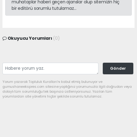
muhataplar haberi geçen ajanslar olup sitemizin hiç
bir editörü sorumlu tutulamaz...
Okuyucu Yorumları
(0)
Gönder
Yorum yazarak Topluluk Kuralları’nı kabul etmiş bulunuyor ve
gumushaneekspres.com sitesine yaptığınız yorumunuzla ilgili doğrudan veya
dolaylı tüm sorumluluğu tek başınıza üstleniyorsunuz. Yazılan tüm
yorumlardan site yönetimi hiçbir şekilde sorumlu tutulamaz.