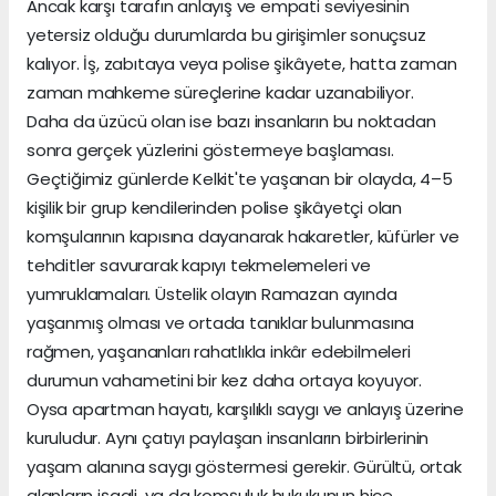
Ancak karşı tarafın anlayış ve empati seviyesinin
yetersiz olduğu durumlarda bu girişimler sonuçsuz
kalıyor. İş, zabıtaya veya polise şikâyete, hatta zaman
zaman mahkeme süreçlerine kadar uzanabiliyor.
Daha da üzücü olan ise bazı insanların bu noktadan
sonra gerçek yüzlerini göstermeye başlaması.
Geçtiğimiz günlerde Kelkit'te yaşanan bir olayda, 4–5
kişilik bir grup kendilerinden polise şikâyetçi olan
komşularının kapısına dayanarak hakaretler, küfürler ve
tehditler savurarak kapıyı tekmelemeleri ve
yumruklamaları. Üstelik olayın Ramazan ayında
yaşanmış olması ve ortada tanıklar bulunmasına
rağmen, yaşananları rahatlıkla inkâr edebilmeleri
durumun vahametini bir kez daha ortaya koyuyor.
Oysa apartman hayatı, karşılıklı saygı ve anlayış üzerine
kuruludur. Aynı çatıyı paylaşan insanların birbirlerinin
yaşam alanına saygı göstermesi gerekir. Gürültü, ortak
alanların işgali, ya da komşuluk hukukunun hiçe