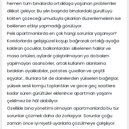
hemen tüm binalarda ortaklaşa yaşanan problemler
dikkat çekiyor. Bu yılın başında binalardaki gürültüyü
kökten çözeceği umuduyla çıkarılan düzenlemelerin ise
beklenen etkiyi yapmadığı görülüyor.
Peki apartmanlarda en çok hangi sorunlar yaşanıyor?
Koridorlarda gelişigüzel koşup bağırarak ortalığı ayağa
kaldıran çocuklar, balkonlardan silkelenen halılar ve
masa örtüleri, aylardır çalıştırılmayan ya da bakım
yapılmayan asansörler, ortak kullanım alanlarına
bırakılan ayakkabılar, patates çuvalları ve çeşitli
eşyalar… Bunlara bir de dairelerden yükselen bağırışlar,
yüksek sesli komşu toplantıları ve gece geç saatlere
kadar süren gürültüler eklenince apartman yaşamı
çekilmez bir hâl alabiliyor.
Özellikle bina yönetimi olmayan apartmanlarda bu tür
sorunları çözmek daha da zorlaşıyor. Sorunlar çoğu
zaman önce iyi niyetli uyarılarla çözülmeye çalışılıyor.