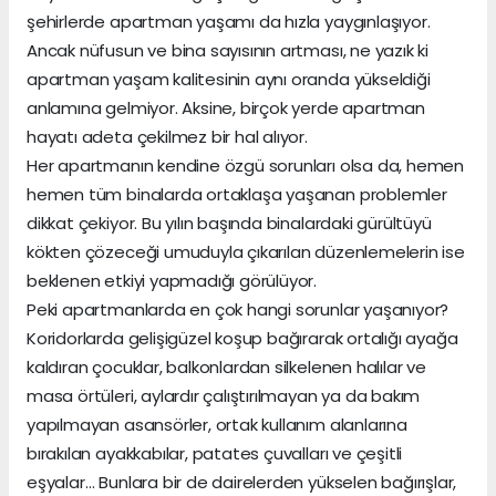
şehirlerde apartman yaşamı da hızla yaygınlaşıyor.
Ancak nüfusun ve bina sayısının artması, ne yazık ki
apartman yaşam kalitesinin aynı oranda yükseldiği
anlamına gelmiyor. Aksine, birçok yerde apartman
hayatı adeta çekilmez bir hal alıyor.
Her apartmanın kendine özgü sorunları olsa da, hemen
hemen tüm binalarda ortaklaşa yaşanan problemler
dikkat çekiyor. Bu yılın başında binalardaki gürültüyü
kökten çözeceği umuduyla çıkarılan düzenlemelerin ise
beklenen etkiyi yapmadığı görülüyor.
Peki apartmanlarda en çok hangi sorunlar yaşanıyor?
Koridorlarda gelişigüzel koşup bağırarak ortalığı ayağa
kaldıran çocuklar, balkonlardan silkelenen halılar ve
masa örtüleri, aylardır çalıştırılmayan ya da bakım
yapılmayan asansörler, ortak kullanım alanlarına
bırakılan ayakkabılar, patates çuvalları ve çeşitli
eşyalar… Bunlara bir de dairelerden yükselen bağırışlar,