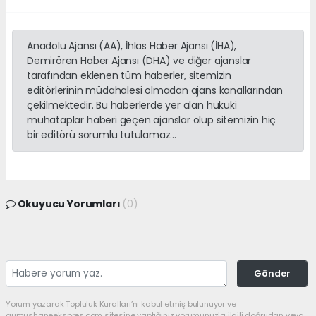
Anadolu Ajansı (AA), İhlas Haber Ajansı (İHA),
Demirören Haber Ajansı (DHA) ve diğer ajanslar
tarafından eklenen tüm haberler, sitemizin
editörlerinin müdahalesi olmadan ajans kanallarından
çekilmektedir. Bu haberlerde yer alan hukuki
muhataplar haberi geçen ajanslar olup sitemizin hiç
bir editörü sorumlu tutulamaz...
Okuyucu Yorumları
(0)
Gönder
Yorum yazarak Topluluk Kuralları’nı kabul etmiş bulunuyor ve
gumushaneekspres.com sitesine yaptığınız yorumunuzla ilgili doğrudan veya