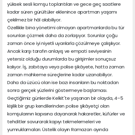
yüksek sesli komşu toplantıları ve gece geç saatlere
kadar süren gürültüler eklenince apartman yaşamı
çekilmez bir hâl alabiliyor.
Özellikle bina yönetimi olmayan apartmanlarda bu tür
sorunları çözmek daha da zorlaşıyor. Sorunlar çoğu
zaman önce iyi niyetli uyarılarla çözülmeye çalışılıyor.
Ancak karşı tarafın anlayış ve empati seviyesinin
yetersiz olduğu durumlarda bu girişimler sonuçsuz
kalıyor. İş, zabıtaya veya polise şikâyete, hatta zaman
zaman mahkeme süreçlerine kadar uzanabiliyor.
Daha da üzücü olan ise bazı insanların bu noktadan
sonra gerçek yüzlerini göstermeye başlaması.
Geçtiğimiz günlerde Kelkit'te yaşanan bir olayda, 4–5
kişilik bir grup kendilerinden polise şikâyetçi olan
komşularının kapısına dayanarak hakaretler, küfürler ve
tehditler savurarak kapıyı tekmelemeleri ve
yumruklamaları. Üstelik olayın Ramazan ayında