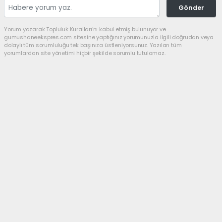
Gönder
Yorum yazarak Topluluk Kuralları’nı kabul etmiş bulunuyor ve
gumushaneekspres.com sitesine yaptığınız yorumunuzla ilgili doğrudan veya
dolaylı tüm sorumluluğu tek başınıza üstleniyorsunuz. Yazılan tüm
yorumlardan site yönetimi hiçbir şekilde sorumlu tutulamaz.