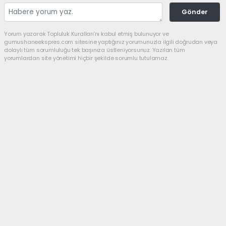
Gönder
Yorum yazarak Topluluk Kuralları’nı kabul etmiş bulunuyor ve
gumushaneekspres.com sitesine yaptığınız yorumunuzla ilgili doğrudan veya
dolaylı tüm sorumluluğu tek başınıza üstleniyorsunuz. Yazılan tüm
yorumlardan site yönetimi hiçbir şekilde sorumlu tutulamaz.