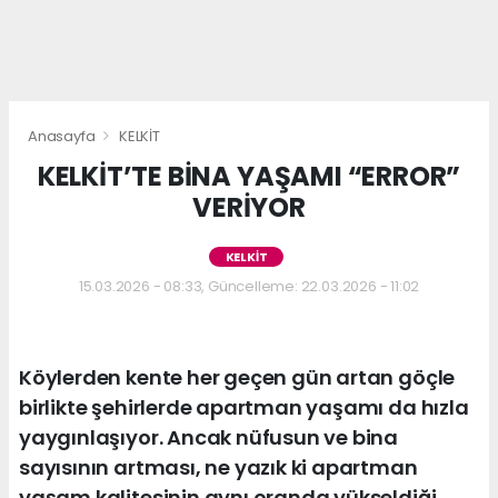
Anasayfa
KELKİT
KELKİT’TE BİNA YAŞAMI “ERROR”
VERİYOR
KELKİT
15.03.2026 - 08:33, Güncelleme: 22.03.2026 - 11:02
Köylerden kente her geçen gün artan göçle
birlikte şehirlerde apartman yaşamı da hızla
yaygınlaşıyor. Ancak nüfusun ve bina
sayısının artması, ne yazık ki apartman
yaşam kalitesinin aynı oranda yükseldiği