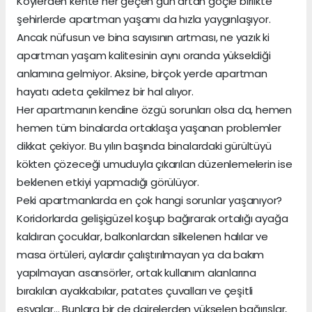
Köylerden kente her geçen gün artan göçle birlikte
şehirlerde apartman yaşamı da hızla yaygınlaşıyor.
Ancak nüfusun ve bina sayısının artması, ne yazık ki
apartman yaşam kalitesinin aynı oranda yükseldiği
anlamına gelmiyor. Aksine, birçok yerde apartman
hayatı adeta çekilmez bir hal alıyor.
Her apartmanın kendine özgü sorunları olsa da, hemen
hemen tüm binalarda ortaklaşa yaşanan problemler
dikkat çekiyor. Bu yılın başında binalardaki gürültüyü
kökten çözeceği umuduyla çıkarılan düzenlemelerin ise
beklenen etkiyi yapmadığı görülüyor.
Peki apartmanlarda en çok hangi sorunlar yaşanıyor?
Koridorlarda gelişigüzel koşup bağırarak ortalığı ayağa
kaldıran çocuklar, balkonlardan silkelenen halılar ve
masa örtüleri, aylardır çalıştırılmayan ya da bakım
yapılmayan asansörler, ortak kullanım alanlarına
bırakılan ayakkabılar, patates çuvalları ve çeşitli
eşyalar… Bunlara bir de dairelerden yükselen bağırışlar,