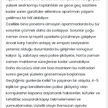
yüksek sesli komşu toplantıları ve gece geç saatlere
kadar süren gürültüler eklenince apartman yaşamı
çekilmez bir hâl alabiliyor.
Özellikle bina yönetimi olmayan apartmanlarda bu tür
sorunları çözmek daha da zorlaşıyor. Sorunlar çoğu
zaman önce iyi niyetli uyarılarla çözülmeye çalışılıyor.
Ancak karşı tarafın anlayış ve empati seviyesinin
yetersiz olduğu durumlarda bu girişimler sonuçsuz
kalıyor. İş, zabıtaya veya polise şikâyete, hatta zaman
zaman mahkeme süreçlerine kadar uzanabiliyor.
Daha da üzücü olan ise bazı insanların bu noktadan
sonra gerçek yüzlerini göstermeye başlaması.
Geçtiğimiz günlerde Kelkit'te yaşanan bir olayda, 4–5
kişilik bir grup kendilerinden polise şikâyetçi olan
komşularının kapısına dayanarak hakaretler, küfürler ve
tehditler savurarak kapıyı tekmelemeleri ve
yumruklamaları. Üstelik olayın Ramazan ayında