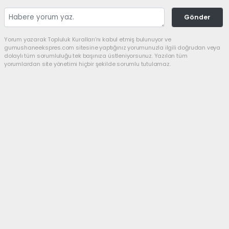
Gönder
Yorum yazarak Topluluk Kuralları’nı kabul etmiş bulunuyor ve
gumushaneekspres.com sitesine yaptığınız yorumunuzla ilgili doğrudan veya
dolaylı tüm sorumluluğu tek başınıza üstleniyorsunuz. Yazılan tüm
yorumlardan site yönetimi hiçbir şekilde sorumlu tutulamaz.