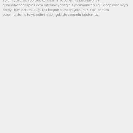
Yorum yazarak Topluluk Kuralları’nı kabul etmiş bulunuyor ve
gumushaneekspres.com sitesine yaptığınız yorumunuzla ilgili doğrudan veya
dolaylı tüm sorumluluğu tek başınıza üstleniyorsunuz. Yazılan tüm
yorumlardan site yönetimi hiçbir şekilde sorumlu tutulamaz.