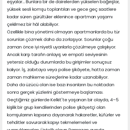
eşyalar… Bunlara bir de dairelerden yükselen bağırışlar,
yüksek sesli komşu toplantıları ve gece geç saatlere
kadar süren gürültüler eklenince apartman yaşamı
çekilmez bir hâl alabiliyor.
Özellikle bina yönetimi olmayan apartmanlarda bu tür
sorunları çözmek daha da zorlaşıyor. Sorunlar çoğu
zaman önce iyi niyetli uyarılarla çözülmeye çalışılıyor.
Ancak karşı tarafın anlayış ve empati seviyesinin
yetersiz olduğu durumlarda bu girişimler sonuçsuz
kalıyor. İş, zabıtaya veya polise şikâyete, hatta zaman
zaman mahkeme süreçlerine kadar uzanabiliyor.
Daha da üzücü olan ise bazı insanların bu noktadan
sonra gerçek yüzlerini göstermeye başlaması.
Geçtiğimiz günlerde Kelkit'te yaşanan bir olayda, 4–5
kişilik bir grup kendilerinden polise şikâyetçi olan
komşularının kapısına dayanarak hakaretler, küfürler ve
tehditler savurarak kapıyı tekmelemeleri ve
yumruklamaları. Üstelik olayın Ramazan ayında