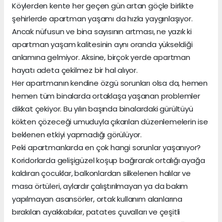
Köylerden kente her geçen gün artan göçle birlikte
şehirlerde apartman yaşamı da hızla yaygınlaşıyor.
Ancak nüfusun ve bina sayısının artması, ne yazık ki
apartman yaşam kalitesinin aynı oranda yükseldiği
anlamına gelmiyor. Aksine, birçok yerde apartman
hayatı adeta çekilmez bir hal alıyor.
Her apartmanın kendine özgü sorunları olsa da, hemen
hemen tüm binalarda ortaklaşa yaşanan problemler
dikkat çekiyor. Bu yılın başında binalardaki gürültüyü
kökten çözeceği umuduyla çıkarılan düzenlemelerin ise
beklenen etkiyi yapmadığı görülüyor.
Peki apartmanlarda en çok hangi sorunlar yaşanıyor?
Koridorlarda gelişigüzel koşup bağırarak ortalığı ayağa
kaldıran çocuklar, balkonlardan silkelenen halılar ve
masa örtüleri, aylardır çalıştırılmayan ya da bakım
yapılmayan asansörler, ortak kullanım alanlarına
bırakılan ayakkabılar, patates çuvalları ve çeşitli