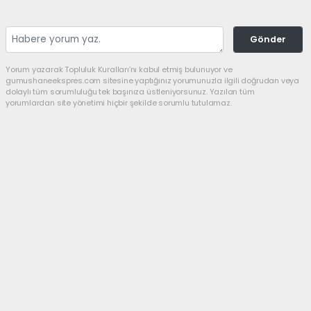
Gönder
Yorum yazarak Topluluk Kuralları’nı kabul etmiş bulunuyor ve
gumushaneekspres.com sitesine yaptığınız yorumunuzla ilgili doğrudan veya
dolaylı tüm sorumluluğu tek başınıza üstleniyorsunuz. Yazılan tüm
yorumlardan site yönetimi hiçbir şekilde sorumlu tutulamaz.