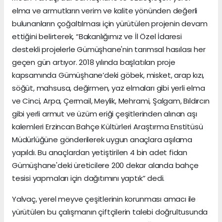
elma ve armutların verim ve kalite yönünden değerli
bulunanların çoğaltılması için yürütülen projenin devam
ettiğini belirterek, “Bakanlığımız ve İl Özel İdaresi
destekli projelerle Gümüşhane'nin tarımsal hasılası her
geçen gün artıyor. 2018 yılında başlatılan proje
kapsamında Gümüşhane’deki göbek, misket, arap kızı,
söğüt, mahsusa, değirmen, yaz elmaları gibi yerli elma
ve Cinci, Arpa, Çermail, Meylik, Mehrami, Şalgam, Bıldırcın
gibi yerli armut ve üzüm eriği çeşitlerinden alınan aşı
kalemleri Erzincan Bahçe Kültürleri Araştırma Enstitüsü
Müdürlüğüne gönderilerek uygun anaçlara aşılama
yapıldı. Bu anaçlardan yetiştirilen 4 bin adet fidan
Gümüşhane'deki üreticilere 200 dekar alanda bahçe
tesisi yapmaları için dağıtımını yaptık” dedi.
Yalvaç, yerel meyve çeşitlerinin korunması amacı ile
yürütülen bu çalışmanın çiftçilerin talebi doğrultusunda