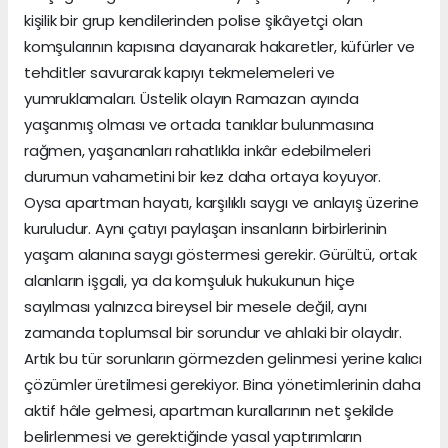
kişilik bir grup kendilerinden polise şikâyetçi olan
komşularının kapısına dayanarak hakaretler, küfürler ve
tehditler savurarak kapıyı tekmelemeleri ve
yumruklamaları. Üstelik olayın Ramazan ayında
yaşanmış olması ve ortada tanıklar bulunmasına
rağmen, yaşananları rahatlıkla inkâr edebilmeleri
durumun vahametini bir kez daha ortaya koyuyor.
Oysa apartman hayatı, karşılıklı saygı ve anlayış üzerine
kuruludur. Aynı çatıyı paylaşan insanların birbirlerinin
yaşam alanına saygı göstermesi gerekir. Gürültü, ortak
alanların işgali, ya da komşuluk hukukunun hiçe
sayılması yalnızca bireysel bir mesele değil, aynı
zamanda toplumsal bir sorundur ve ahlaki bir olaydır.
Artık bu tür sorunların görmezden gelinmesi yerine kalıcı
çözümler üretilmesi gerekiyor. Bina yönetimlerinin daha
aktif hâle gelmesi, apartman kurallarının net şekilde
belirlenmesi ve gerektiğinde yasal yaptırımların