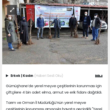
Erkek
|
Kadın
(Haberi Sesli Oku)
Gümüşhane’de yerel meyve çeşitlerinin korunması için
çiftçilere 4 bin adet elma, armut ve erik fidanı dağıtıldı.
Tarım ve Orman İl Müdürlüğü’nün yerel meyve
çeşitlerinin korunması amacıyla hayata geçirdiği "Yerel