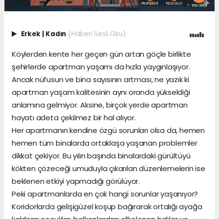
Erkek
|
Kadın
(Haberi Sesli Oku)
Köylerden kente her geçen gün artan göçle birlikte
şehirlerde apartman yaşamı da hızla yaygınlaşıyor.
Ancak nüfusun ve bina sayısının artması, ne yazık ki
apartman yaşam kalitesinin aynı oranda yükseldiği
anlamına gelmiyor. Aksine, birçok yerde apartman
hayatı adeta çekilmez bir hal alıyor.
Her apartmanın kendine özgü sorunları olsa da, hemen
hemen tüm binalarda ortaklaşa yaşanan problemler
dikkat çekiyor. Bu yılın başında binalardaki gürültüyü
kökten çözeceği umuduyla çıkarılan düzenlemelerin ise
beklenen etkiyi yapmadığı görülüyor.
Peki apartmanlarda en çok hangi sorunlar yaşanıyor?
Koridorlarda gelişigüzel koşup bağırarak ortalığı ayağa