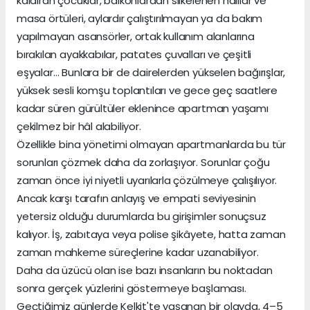
kaldıran çocuklar, balkonlardan silkelenen halılar ve
masa örtüleri, aylardır çalıştırılmayan ya da bakım
yapılmayan asansörler, ortak kullanım alanlarına
bırakılan ayakkabılar, patates çuvalları ve çeşitli
eşyalar… Bunlara bir de dairelerden yükselen bağırışlar,
yüksek sesli komşu toplantıları ve gece geç saatlere
kadar süren gürültüler eklenince apartman yaşamı
çekilmez bir hâl alabiliyor.
Özellikle bina yönetimi olmayan apartmanlarda bu tür
sorunları çözmek daha da zorlaşıyor. Sorunlar çoğu
zaman önce iyi niyetli uyarılarla çözülmeye çalışılıyor.
Ancak karşı tarafın anlayış ve empati seviyesinin
yetersiz olduğu durumlarda bu girişimler sonuçsuz
kalıyor. İş, zabıtaya veya polise şikâyete, hatta zaman
zaman mahkeme süreçlerine kadar uzanabiliyor.
Daha da üzücü olan ise bazı insanların bu noktadan
sonra gerçek yüzlerini göstermeye başlaması.
Geçtiğimiz günlerde Kelkit'te yaşanan bir olayda, 4–5