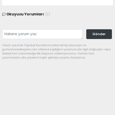
Okuyucu Yorumları
(0)
Gönder
Yorum yazarak Topluluk Kuralları’nı kabul etmiş bulunuyor ve
gumushaneekspres.com sitesine yaptığınız yorumunuzla ilgili doğrudan veya
dolaylı tüm sorumluluğu tek başınıza üstleniyorsunuz. Yazılan tüm
yorumlardan site yönetimi hiçbir şekilde sorumlu tutulamaz.