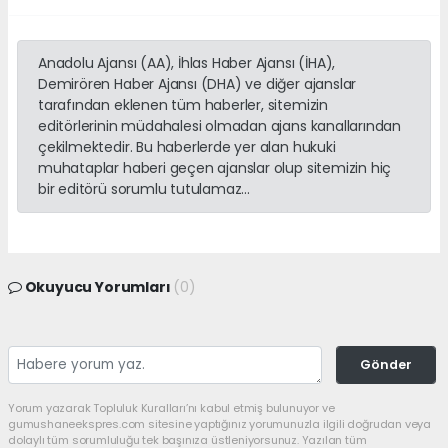
Anadolu Ajansı (AA), İhlas Haber Ajansı (İHA),
Demirören Haber Ajansı (DHA) ve diğer ajanslar
tarafından eklenen tüm haberler, sitemizin
editörlerinin müdahalesi olmadan ajans kanallarından
çekilmektedir. Bu haberlerde yer alan hukuki
muhataplar haberi geçen ajanslar olup sitemizin hiç
bir editörü sorumlu tutulamaz...
Okuyucu Yorumları
(0)
Gönder
Yorum yazarak Topluluk Kuralları’nı kabul etmiş bulunuyor ve
gumushaneekspres.com sitesine yaptığınız yorumunuzla ilgili doğrudan veya
dolaylı tüm sorumluluğu tek başınıza üstleniyorsunuz. Yazılan tüm