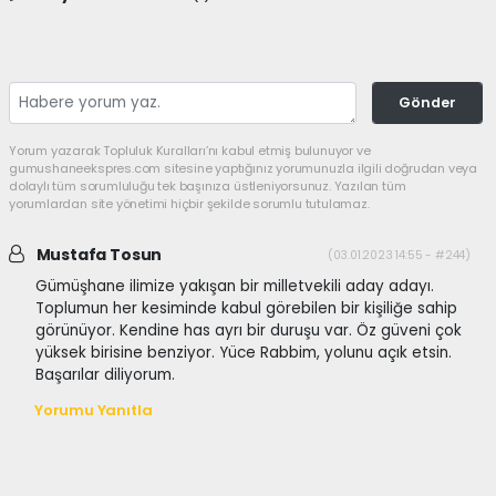
Gönder
Yorum yazarak Topluluk Kuralları’nı kabul etmiş bulunuyor ve
gumushaneekspres.com sitesine yaptığınız yorumunuzla ilgili doğrudan veya
dolaylı tüm sorumluluğu tek başınıza üstleniyorsunuz. Yazılan tüm
yorumlardan site yönetimi hiçbir şekilde sorumlu tutulamaz.
Mustafa Tosun
(03.01.2023 14:55 - #244)
Gümüşhane ilimize yakışan bir milletvekili aday adayı.
Toplumun her kesiminde kabul görebilen bir kişiliğe sahip
görünüyor. Kendine has ayrı bir duruşu var. Öz güveni çok
yüksek birisine benziyor. Yüce Rabbim, yolunu açık etsin.
Başarılar diliyorum.
Yorumu Yanıtla