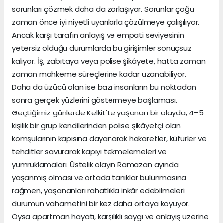
sorunları çözmek daha da zorlaşıyor. Sorunlar çoğu
zaman önce iyi niyetli uyarılarla çözülmeye çalışılıyor.
Ancak karşı tarafın anlayış ve empati seviyesinin
yetersiz olduğu durumlarda bu girişimler sonuçsuz
kalıyor. İş, zabıtaya veya polise şikâyete, hatta zaman
zaman mahkeme süreçlerine kadar uzanabiliyor.
Daha da üzücü olan ise bazı insanların bu noktadan
sonra gerçek yüzlerini göstermeye başlaması.
Geçtiğimiz günlerde Kelkit'te yaşanan bir olayda, 4–5
kişilik bir grup kendilerinden polise şikâyetçi olan
komşularının kapısına dayanarak hakaretler, küfürler ve
tehditler savurarak kapıyı tekmelemeleri ve
yumruklamaları. Üstelik olayın Ramazan ayında
yaşanmış olması ve ortada tanıklar bulunmasına
rağmen, yaşananları rahatlıkla inkâr edebilmeleri
durumun vahametini bir kez daha ortaya koyuyor.
Oysa apartman hayatı, karşılıklı saygı ve anlayış üzerine