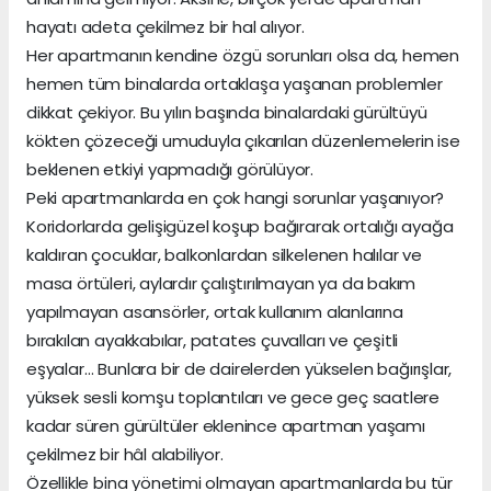
hayatı adeta çekilmez bir hal alıyor.
Her apartmanın kendine özgü sorunları olsa da, hemen
hemen tüm binalarda ortaklaşa yaşanan problemler
dikkat çekiyor. Bu yılın başında binalardaki gürültüyü
kökten çözeceği umuduyla çıkarılan düzenlemelerin ise
beklenen etkiyi yapmadığı görülüyor.
Peki apartmanlarda en çok hangi sorunlar yaşanıyor?
Koridorlarda gelişigüzel koşup bağırarak ortalığı ayağa
kaldıran çocuklar, balkonlardan silkelenen halılar ve
masa örtüleri, aylardır çalıştırılmayan ya da bakım
yapılmayan asansörler, ortak kullanım alanlarına
bırakılan ayakkabılar, patates çuvalları ve çeşitli
eşyalar… Bunlara bir de dairelerden yükselen bağırışlar,
yüksek sesli komşu toplantıları ve gece geç saatlere
kadar süren gürültüler eklenince apartman yaşamı
çekilmez bir hâl alabiliyor.
Özellikle bina yönetimi olmayan apartmanlarda bu tür