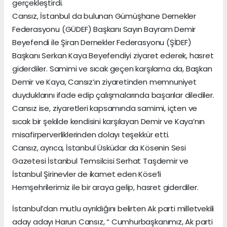
gerçekleştirdi.
Cansız, İstanbul da bulunan Gümüşhane Dernekler
Federasyonu (GÜDEF) Başkanı Sayın Bayram Demir
Beyefendi ile Şiran Dernekler Federasyonu (ŞİDEF)
Başkanı Serkan Kaya Beyefendiyi ziyaret ederek, hasret
giderdiler. Samimi ve sıcak geçen karşılama da, Başkan
Demir ve Kaya, Cansız’ın ziyaretinden memnuniyet
duyduklarını ifade edip çalışmalarında başarılar dilediler.
Cansız ise, ziyaretleri kapsamında samimi, içten ve
sıcak bir şekilde kendisini karşılayan Demir ve Kaya’nın
misafirperverliklerinden dolayı teşekkür etti.
Cansız, ayrıca, İstanbul Üsküdar da Kösenin Sesi
Gazetesi İstanbul Temsilcisi Serhat Taşdemir ve
İstanbul Şirinevler de ikamet eden Köse’li
Hemşehrilerimiz ile bir araya gelip, hasret giderdiler.
İstanbul’dan mutlu ayrıldığını belirten Ak parti milletvekili
aday adayı Harun Cansız, “ Cumhurbaşkanımız, Ak parti