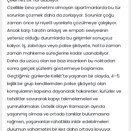
Özellikle bina yönetimi olmayan apartmanlarda bu tür
sorunları çözmek daha da zorlaşıyor. Sorunlar çoğu
zaman önce iyi niyetli uyarılarla çözülmeye çalışılıyor.
Ancak karşı tarafın anlayış ve empati seviyesinin
yetersiz olduğu durumlarda bu girişimler sonuçsuz
kalıyor. İş, zabıtaya veya polise şikâyete, hatta zaman
zaman mahkeme süreçlerine kadar uzanabiliyor.
Daha da üzücü olan ise bazı insanların bu noktadan
sonra gerçek yüzlerini göstermeye başlaması.
Geçtiğimiz günlerde Kelkit'te yaşanan bir olayda, 4–5
kişilik bir grup kendilerinden polise şikâyetçi olan
komşularının kapısına dayanarak hakaretler, küfürler ve
tehditler savurarak kapıyı tekmelemeleri ve
yumruklamaları. Üstelik olayın Ramazan ayında
yaşanmış olması ve ortada tanıklar bulunmasına
rağmen, yaşananları rahatlıkla inkâr edebilmeleri
durumun vahametini bir kez daha ortaya koyuyor.