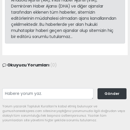
Anadolu Ajansı (AA), İhlas Haber Ajansı (İHA),
Demirören Haber Ajansı (DHA) ve diğer ajanslar
tarafından eklenen tüm haberler, sitemizin
editörlerinin müdahalesi olmadan ajans kanallarından
çekilmektedir. Bu haberlerde yer alan hukuki
muhataplar haberi geçen ajanslar olup sitemizin hiç
bir editörü sorumlu tutulamaz...
Okuyucu Yorumları
(0)
Gönder
Yorum yazarak Topluluk Kuralları’nı kabul etmiş bulunuyor ve
gumushaneekspres.com sitesine yaptığınız yorumunuzla ilgili doğrudan veya
dolaylı tüm sorumluluğu tek başınıza üstleniyorsunuz. Yazılan tüm
yorumlardan site yönetimi hiçbir şekilde sorumlu tutulamaz.