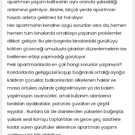
apartman yaşam kalitesinin aynı oranda yükseldiği
anlamına gelmiyor. Aksine, birçok yerde apartman
hayatı adeta çekilmez bir hal alıyor.
Her apartmanın kendine özgü sorunları olsa da, hemen
hemen tüm binalarda ortaklaşa yaşanan problemler
dikkat çekiyor. Bu yılın başında binalardaki gürültüyü
kökten çözeceği umuduyla çıkarılan düzenlemelerin ise
beklenen etkiyi yapmadığı görülüyor.
Peki apartmanlarda en çok hangi sorunlar yaşanıyor?
Koridorlarda gelişigüzel koşup bağırarak ortalığı ayağa
kaldıran çocuklar, balkonlardan silkelenen halılar ve
masa örtüleri, aylardır çalıştırılmayan ya da bakım
yapılmayan asansörler, ortak kullanım alanlarına
bırakılan ayakkabılar, patates çuvalları ve çeşitli
eşyalar… Bunlara bir de dairelerden yükselen bağırışlar,
yüksek sesli komşu toplantıları ve gece geç saatlere
kadar süren gürültüler eklenince apartman yaşamı
çekilmez bir hâl alabiliyor.