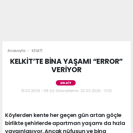
Anasayfa
KELKİT
KELKİT’TE BİNA YAŞAMI “ERROR”
VERİYOR
KELKİT
15.03.2026 - 08:33, Güncelleme: 22.03.2026 - 11:02
Köylerden kente her geçen gün artan göçle
birlikte şehirlerde apartman yaşamı da hızla
yaygınlaşıyor. Ancak nüfusun ve bina