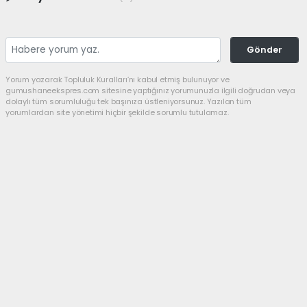
Gönder
Yorum yazarak Topluluk Kuralları’nı kabul etmiş bulunuyor ve
gumushaneekspres.com sitesine yaptığınız yorumunuzla ilgili doğrudan veya
dolaylı tüm sorumluluğu tek başınıza üstleniyorsunuz. Yazılan tüm
yorumlardan site yönetimi hiçbir şekilde sorumlu tutulamaz.