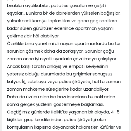
bırakılan ayakkabılar, patates çuvalları ve çeşitli
eşyalar… Bunlara bir de dairelerden yükselen bağırışlar,
yüksek sesli komşu toplantıları ve gece geç saatlere
kadar süren gürültüler eklenince apartman yaşamı
çekilmez bir hâl alabiliyor.
Özellikle bina yönetimi olmayan apartmanlarda bu tür
sorunları çözmek daha da zorlaşıyor. Sorunlar çoğu
zaman önce iyi niyetli uyarılarla çözülmeye çalışılıyor.
Ancak karşı tarafın anlayış ve empati seviyesinin
yetersiz olduğu durumlarda bu girişimler sonuçsuz
kalıyor. İş, zabıtaya veya polise şikâyete, hatta zaman
zaman mahkeme süreçlerine kadar uzanabiliyor.
Daha da üzücü olan ise bazı insanların bu noktadan
sonra gerçek yüzlerini göstermeye başlaması.
Geçtiğimiz günlerde Kelkit'te yaşanan bir olayda, 4–5
kişilik bir grup kendilerinden polise şikâyetçi olan
komşularının kapısına dayanarak hakaretler, küfürler ve