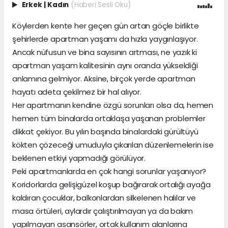
Erkek
|
Kadın
(Haberi Sesli Oku)
Köylerden kente her geçen gün artan göçle birlikte
şehirlerde apartman yaşamı da hızla yaygınlaşıyor.
Ancak nüfusun ve bina sayısının artması, ne yazık ki
apartman yaşam kalitesinin aynı oranda yükseldiği
anlamına gelmiyor. Aksine, birçok yerde apartman
hayatı adeta çekilmez bir hal alıyor.
Her apartmanın kendine özgü sorunları olsa da, hemen
hemen tüm binalarda ortaklaşa yaşanan problemler
dikkat çekiyor. Bu yılın başında binalardaki gürültüyü
kökten çözeceği umuduyla çıkarılan düzenlemelerin ise
beklenen etkiyi yapmadığı görülüyor.
Peki apartmanlarda en çok hangi sorunlar yaşanıyor?
Koridorlarda gelişigüzel koşup bağırarak ortalığı ayağa
kaldıran çocuklar, balkonlardan silkelenen halılar ve
masa örtüleri, aylardır çalıştırılmayan ya da bakım
yapılmayan asansörler, ortak kullanım alanlarına