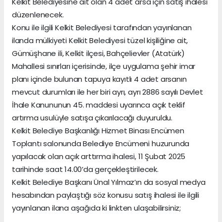
Kelkit Belediyesine ait olan 4 adet arsa için satış ihalesi
düzenlenecek.
Konu ile ilgili Kelkit Belediyesi tarafından yayınlanan
ilanda mülkiyeti Kelkit Belediyesi tüzel kişiliğine ait,
Gümüşhane ili, Kelkit ilçesi, Bahçelievler (Atatürk)
Mahallesi sınırları içerisinde, ilçe uygulama şehir imar
planı içinde bulunan tapuya kayıtlı 4 adet arsanın
mevcut durumları ile her biri ayrı, ayrı 2886 sayılı Devlet
İhale Kanununun 45. maddesi uyarınca açık teklif
artırma usulüyle satışa çıkarılacağı duyuruldu.
Kelkit Belediye Başkanlığı Hizmet Binası Encümen
Toplantı salonunda Belediye Encümeni huzurunda
yapılacak olan açık arttırma ihalesi, 11 Şubat 2025
tarihinde saat 14.00’da gerçekleştirilecek.
Kelkit Belediye Başkanı Ünal Yılmaz’ın da sosyal medya
hesabından paylaştığı söz konusu satış ihalesi ile ilgili
yayınlanan ilana aşağıda ki linkten ulaşabilirsiniz;