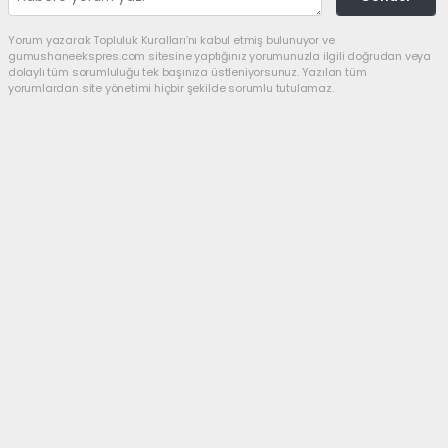
Yorum yazarak Topluluk Kuralları’nı kabul etmiş bulunuyor ve
gumushaneekspres.com sitesine yaptığınız yorumunuzla ilgili doğrudan veya
dolaylı tüm sorumluluğu tek başınıza üstleniyorsunuz. Yazılan tüm
yorumlardan site yönetimi hiçbir şekilde sorumlu tutulamaz.